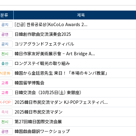
분류
제목
[긴급] 한류공로상(KoCoLo Awards 2...
日韓創作歌曲交流演奏会2025
コリアグランドフェスティバル
韓日作家友好美術展示會 – Art Bridge A...
ロングステイ観光の取り組み
韓国から金廷恩先生 来日！「本場のキンパ教室」
韓国留学博覧会
日韓交流会（10月25日(土) 東銀座）
2025韓日市民交流マダン KJ-POPフェスティバ...
2025韓日市民交流マダン
第27回韓日国際交流会展
韓国戯曲翻訳ワークショップ