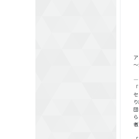
ア
～
―
「
セ
り
団
ら
者