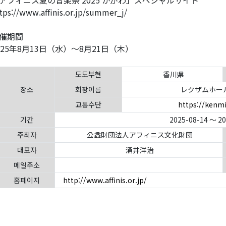
アフィニス夏の音楽祭 2025 かがわ」スペシャルサイト
tps://www.affinis.or.jp/summer_j/
催期間
025年8月13日（水）～8月21日（木）
도도부현
香川県
장소
회장이름
レクザムホー
교통수단
https://kenmi
기간
2025-08-14 ～ 2
주최자
公益財団法人アフィニス文化財団
대표자
涌井洋治
메일주소
홈페이지
http://www.affinis.or.jp/