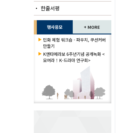
・ 한줄서평
행사응모
+ MORE
▶
민화 체험 워크숍 - 파우치, 쿠션커버
만들기
▶
K엔타메라보 6주년기념 공개녹화 <
모여라！K-드라마 연구회>