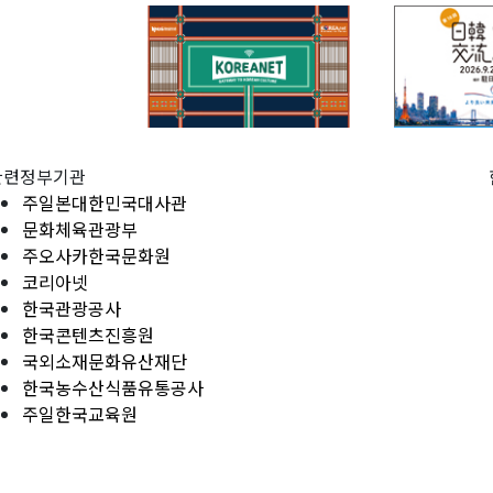
관련정부기관
주일본대한민국대사관
문화체육관광부
주오사카한국문화원
코리아넷
한국관광공사
한국콘텐츠진흥원
국외소재문화유산재단
한국농수산식품유통공사
주일한국교육원