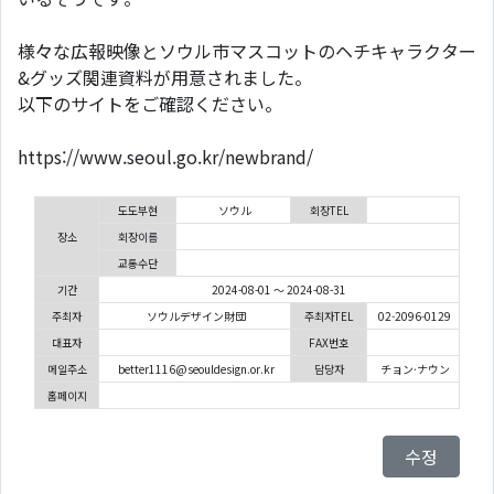
様々な広報映像とソウル市マスコットのヘチキャラクター
&グッズ関連資料が用意されました。
以下のサイトをご確認ください。
https://www.seoul.go.kr/newbrand/
도도부현
ソウル
회장TEL
장소
회장이름
교통수단
기간
2024-08-01 ～ 2024-08-31
주최자
ソウルデザイン財団
주최자TEL
02-2096-0129
대표자
FAX번호
메일주소
better1116@seouldesign.or.kr
담당자
チョン·ナウン
홈페이지
수정