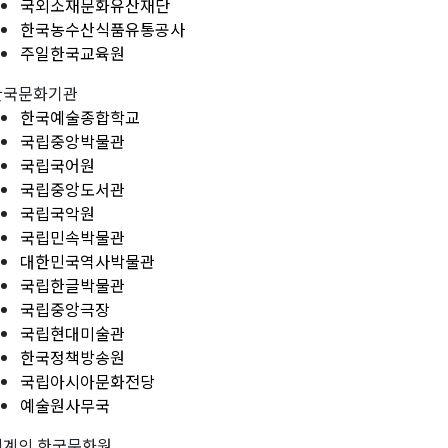
국외소재문화유산재단
한국농수산식품유통공사
주일한국교육원
한국문화기관
한국예술종합학교
국립중앙박물관
국립국어원
국립중앙도서관
국립국악원
국립민속박물관
대한민국역사박물관
국립한글박물관
국립중앙극장
국립현대미술관
한국정책방송원
국립아시아문화전당
예술원사무국
세계의 한국문화원