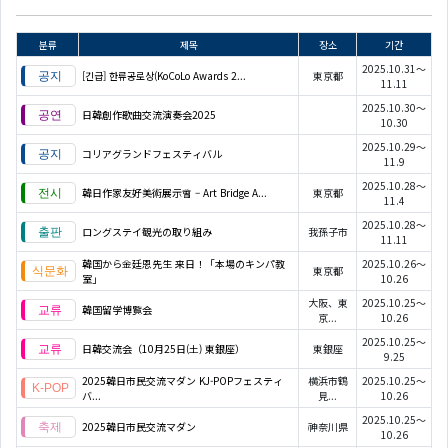
분류
제목
장소
기간
2025.10.31～
[긴급] 한류공로상(KoCoLo Awards 2...
東京都
11.11
2025.10.30～
日韓創作歌曲交流演奏会2025
10.30
2025.10.29～
コリアグランドフェスティバル
11.9
2025.10.28～
韓日作家友好美術展示會 – Art Bridge A...
東京都
11.4
2025.10.28～
ロングステイ観光の取り組み
我孫子市
11.11
韓国から金廷恩先生 来日！「本場のキンパ教
2025.10.26～
東京都
室」
10.26
大阪、東
2025.10.25～
韓国留学博覧会
京...
10.26
2025.10.25～
日韓交流会（10月25日(土) 東銀座）
東銀座
9.25
2025韓日市民交流マダン KJ-POPフェスティ
横浜市鶴
2025.10.25～
バ...
見...
10.26
2025.10.25～
2025韓日市民交流マダン
神奈川県
10.26