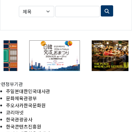
관련정부기관
주일본대한민국대사관
문화체육관광부
주오사카한국문화원
코리아넷
한국관광공사
한국콘텐츠진흥원