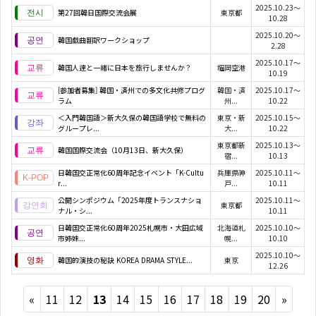
2025.10.23～
第27回韓日国際交流会展
東京都
10.28
2025.10.20～
韓国戯曲翻訳ワークショップ
2.28
2025.10.17～
韓国人達と一緒に日本を旅行しませんか？
福岡空港
10.19
[参加者募集] 韓国・済州での多文化共修プログ
韓国・済
2025.10.17～
ラム
州...
10.22
＜入門韓国語＞新大久保の韓国語学校で無料の
東京・新
2025.10.15～
グループレ...
大...
10.22
東京都新
2025.10.13～
韓国国際交流会（10月13日、新大久保）
宿...
10.13
日韓国交正常化60周年記念イベント「K-Cultu
兵庫県神
2025.10.11～
r...
戸...
10.11
公開シンポジウム「2025年度トランスナショ
2025.10.11～
東京都
ナル・シ...
10.11
日韓国交正常化60周年2025札幌市・大田広域
北海道札
2025.10.10～
市姉妹...
幌...
10.10
2025.10.10～
韓国的演技の秘訣 KOREA DRAMA STYLE...
東京
12.26
Previous
Next
«
11
12
13
14
15
16
17
18
19
20
»