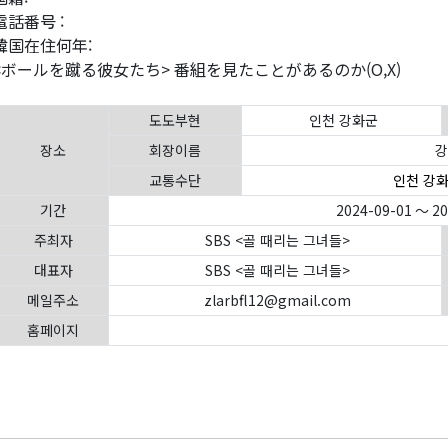
 電話番号 :
 韓国在住何年:
 <ボールを蹴る彼女たち> 番組を見たことがあるのか(O,X)
도도부현
인천 강화군
장소
회장이름
강
교통수단
인천 강화
기간
2024-09-01 ～ 2
주최자
SBS <골 때리는 그녀들>
대표자
SBS <골 때리는 그녀들>
메일주소
zlarbfl12@gmail.com
홈페이지