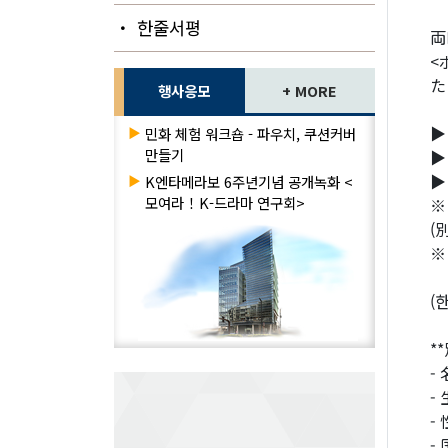
・ 한줄서평
両
<
た
행사응모
+ MORE
▶
▶
민화 체험 워크숍 - 파우치, 쿠션커버
만들기
▶
▶
▶
K엔타메라보 6주년기념 공개녹화 <
모여라！K-드라마 연구회>
※
(
※
(
*
-
-
-
-