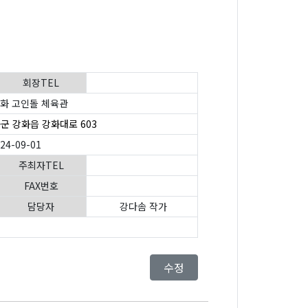
회장TEL
화 고인돌 체육관
군 강화읍 강화대로 603
024-09-01
주최자TEL
FAX번호
담당자
강다솜 작가
수정