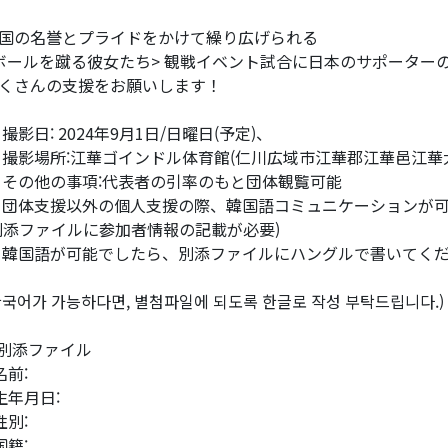
国の名誉とプライドをかけて繰り広げられる
ボールを蹴る彼女たち> 観戦イベント試合に日本のサポーター
くさんの支援をお願いします！
 撮影日: 2024年9月1日/日曜日(予定)、
 撮影場所:江華ゴインドル体育館(仁川広域市江華郡江華邑江華大
 その他の事項:代表者の引率のもと団体観覧可能
 団体支援以外の個人支援の際、韓国語コミュニケーションが
別添ファイルに参加者情報の記載が必要)
 韓国語が可能でしたら、別添ファイルにハングルで書いてく
한국어가 가능하다면, 별첨파일에 되도록 한글로 작성 부탁드립니다.)
*別添ファイル
 名前:
 生年月日:
 性別:
 国籍: