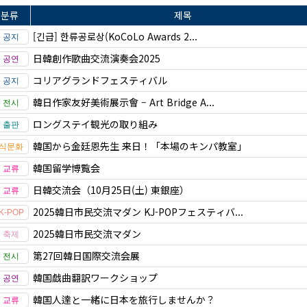
분류
제목
[긴급] 한류공로상(KoCoLo Awards 2...
日韓創作歌曲交流演奏会2025
コリアグランドフェスティバル
韓日作家友好美術展示會 – Art Bridge A...
ロングステイ観光の取り組み
韓国から金廷恩先生 来日！「本場のキンパ教室」
韓国留学博覧会
日韓交流会（10月25日(土) 東銀座）
2025韓日市民交流マダン KJ-POPフェスティバ...
2025韓日市民交流マダン
第27回韓日国際交流会展
韓国戯曲翻訳ワークショップ
韓国人達と一緒に日本を旅行しませんか？