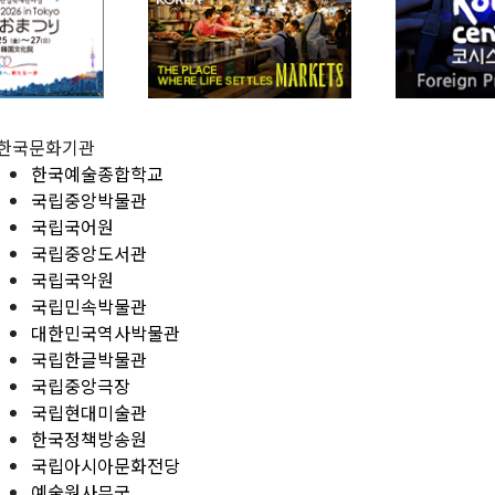
한국문화기관
한국예술종합학교
국립중앙박물관
국립국어원
국립중앙도서관
국립국악원
국립민속박물관
대한민국역사박물관
국립한글박물관
국립중앙극장
국립현대미술관
한국정책방송원
국립아시아문화전당
예술원사무국