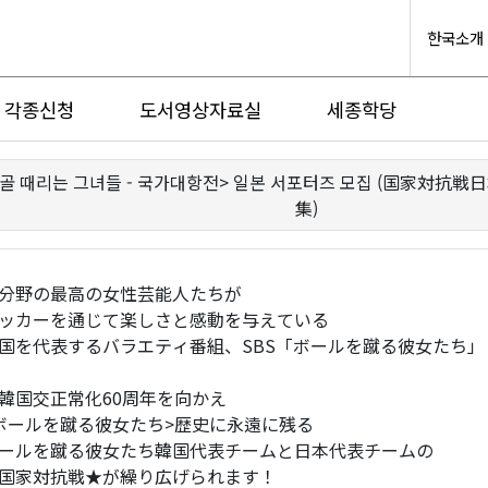
한국소개
각종신청
도서영상자료실
세종학당
 <골 때리는 그녀들 - 국가대항전> 일본 서포터즈 모집 (国家対
集)
分野の最高の女性芸能人たちが
ッカーを通じて楽しさと感動を与えている
国を代表するバラエティ番組、SBS「ボールを蹴る彼女たち」
韓国交正常化60周年を向かえ
ボールを蹴る彼女たち>歴史に永遠に残る
ールを蹴る彼女たち韓国代表チームと日本代表チームの
国家対抗戦★が繰り広げられます！