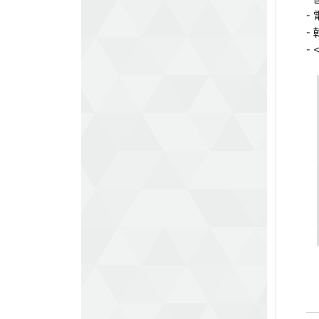
-
-
-