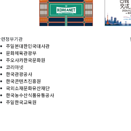
관련정부기관
주일본대한민국대사관
문화체육관광부
주오사카한국문화원
코리아넷
한국관광공사
한국콘텐츠진흥원
국외소재문화유산재단
한국농수산식품유통공사
주일한국교육원