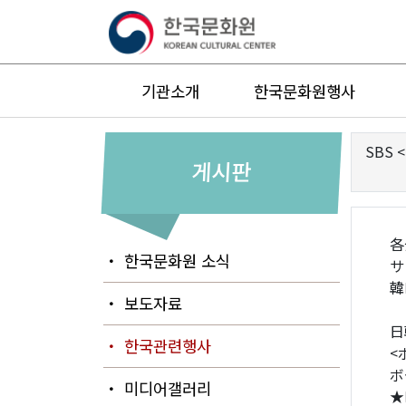
기관소개
한국문화원행사
SBS
게시판
各
・ 한국문화원 소식
サ
韓
・ 보도자료
日
・ 한국관련행사
<
ボ
・ 미디어갤러리
★