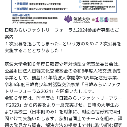
日韓みらいファクトリーフォーラム2024参加者募集のご
案内
１次公募を逃してしまった...という方のために２次公募を
実施することとなりました！
筑波大学令和６年度日韓青少年対話型交流事業委員会は、
公益財団法人日韓文化交流基金の令和6年度人物交流助成
事業として、創基151年筑波大学開学50周年記念冠事業、
令和6年度日韓青少年対話型交流事業「日韓みらいファク
トリーフォーラム2024」を開催いたします。
令和６年度は、昨年度の「日韓みらいファクトリーアワー
ド2023」から内容をより一層充実させ、日韓の大学生お
よび高校生（日本側のみ）を対象に、対面合宿形式で4日
間かけて実施いたします。参加者同士でチームを組み、課
題の発見から調査、解決方法の提案まで共に取り組む探究