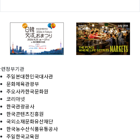
관련정부기관
주일본대한민국대사관
문화체육관광부
주오사카한국문화원
코리아넷
한국관광공사
한국콘텐츠진흥원
국외소재문화유산재단
한국농수산식품유통공사
주일한국교육원