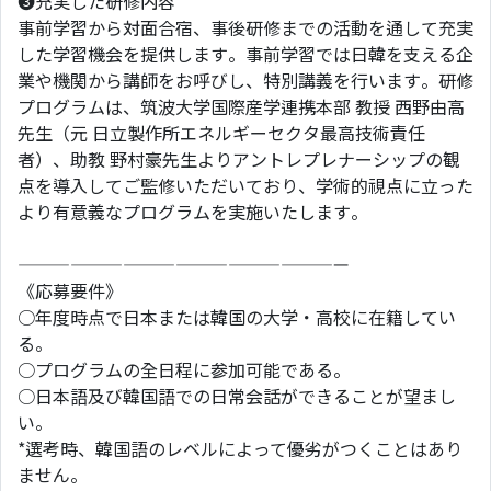
❸充実した研修内容
事前学習から対面合宿、事後研修までの活動を通して充実
した学習機会を提供します。事前学習では日韓を支える企
業や機関から講師をお呼びし、特別講義を行います。研修
プログラムは、筑波大学国際産学連携本部 教授 西野由高
先生（元 日立製作所エネルギーセクタ最高技術責任
者）、助教 野村豪先生よりアントレプレナーシップの観
点を導入してご監修いただいており、学術的視点に立った
より有意義なプログラムを実施いたします。
———————————————————
《応募要件》
○年度時点で日本または韓国の大学・高校に在籍してい
る。
○プログラムの全日程に参加可能である。
○日本語及び韓国語での日常会話ができることが望まし
い。
*選考時、韓国語のレベルによって優劣がつくことはあり
ません。