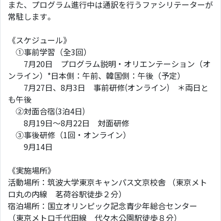
また、プログラム進行中は通訳を行うファシリテーターが
常駐します。
《スケジュール》
①事前学習（全3回）
7月20日 プログラム説明・オリエンテーション（オ
ンライン）*日本側：午前、韓国側：午後（予定）
7月27日、8月3日 事前研修(オンライン) ＊両日と
も午後
②対面合宿(3泊4日)
8月19日〜8月22日 対面研修
③事後研修（1回・オンライン）
9月14日
《実施場所》
活動場所：筑波大学東京キャンパス文京校舎 （東京メト
ロ丸の内線 茗荷谷駅徒歩２分）
宿泊場所：国立オリンピック記念青少年総合センター
（東京メトロ千代田線 代々木公園駅徒歩８分）