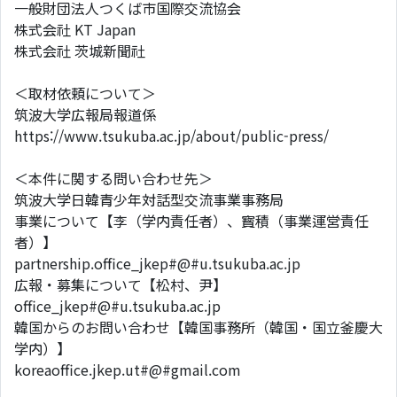
一般財団法人つくば市国際交流協会
株式会社 KT Japan
株式会社 茨城新聞社
＜取材依頼について＞
筑波大学広報局報道係
https://www.tsukuba.ac.jp/about/public-press/
＜本件に関する問い合わせ先＞
筑波大学日韓青少年対話型交流事業事務局
事業について【李（学内責任者）、寳積（事業運営責任
者）】
partnership.office_jkep#@#u.tsukuba.ac.jp
広報・募集について【松村、尹】
office_jkep#@#u.tsukuba.ac.jp
韓国からのお問い合わせ【韓国事務所（韓国・国立釜慶大
学内）】
koreaoffice.jkep.ut#@#gmail.com