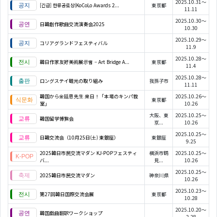
2025.10.31～
[긴급] 한류공로상(KoCoLo Awards 2...
東京都
11.11
2025.10.30～
日韓創作歌曲交流演奏会2025
10.30
2025.10.29～
コリアグランドフェスティバル
11.9
2025.10.28～
韓日作家友好美術展示會 – Art Bridge A...
東京都
11.4
2025.10.28～
ロングステイ観光の取り組み
我孫子市
11.11
韓国から金廷恩先生 来日！「本場のキンパ教
2025.10.26～
東京都
室」
10.26
大阪、東
2025.10.25～
韓国留学博覧会
京...
10.26
2025.10.25～
日韓交流会（10月25日(土) 東銀座）
東銀座
9.25
2025韓日市民交流マダン KJ-POPフェスティ
横浜市鶴
2025.10.25～
バ...
見...
10.26
2025.10.25～
2025韓日市民交流マダン
神奈川県
10.26
2025.10.23～
第27回韓日国際交流会展
東京都
10.28
2025.10.20～
韓国戯曲翻訳ワークショップ
2.28