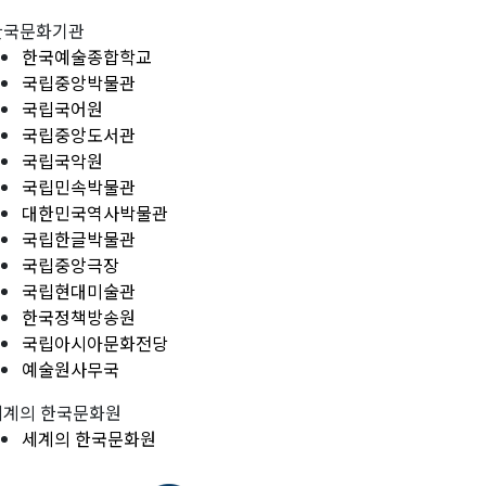
한국문화기관
한국예술종합학교
국립중앙박물관
국립국어원
국립중앙도서관
국립국악원
국립민속박물관
대한민국역사박물관
국립한글박물관
국립중앙극장
국립현대미술관
한국정책방송원
국립아시아문화전당
예술원사무국
세계의 한국문화원
세계의 한국문화원