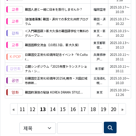
2025.10.17～
韓国人達と一緒に日本を旅行しませんか？
福岡空港
10.19
[参加者募集] 韓国・済州での多文化共修プログ
韓国・済
2025.10.17～
ラム
州...
10.22
＜入門韓国語＞新大久保の韓国語学校で無料の
東京・新
2025.10.15～
グループレ...
大...
10.22
東京都新
2025.10.13～
韓国国際交流会（10月13日、新大久保）
宿...
10.13
日韓国交正常化60周年記念イベント「K-Cultu
兵庫県神
2025.10.11～
r...
戸...
10.11
公開シンポジウム「2025年度トランスナショ
2025.10.11～
東京都
ナル・シ...
10.11
日韓国交正常化60周年2025札幌市・大田広域
北海道札
2025.10.10～
市姉妹...
幌...
10.10
2025.10.10～
韓国的演技の秘訣 KOREA DRAMA STYLE...
東京
12.26
Previous
Next
«
11
12
13
14
15
16
17
18
19
20
»