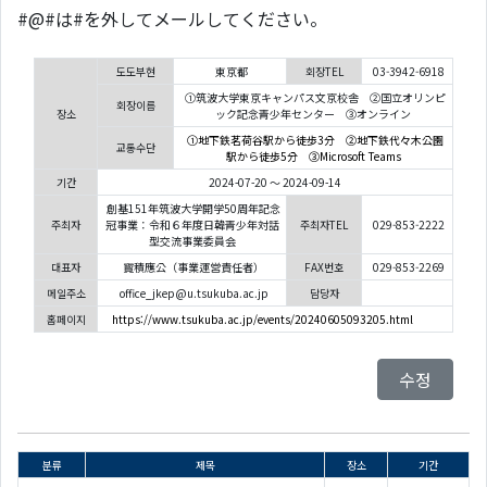
#@#は#を外してメールしてください。
도도부현
東京都
회장TEL
03-3942-6918
①筑波大学東京キャンパス文京校舎 ②国立オリンピ
회장이름
장소
ック記念青少年センター ③オンライン
①地下鉄茗荷谷駅から徒歩3分 ②地下鉄代々木公園
교통수단
駅から徒歩5分 ③Microsoft Teams
기간
2024-07-20 ～ 2024-09-14
創基151年筑波大学開学50周年記念
주최자
冠事業：令和６年度日韓青少年対話
주최자TEL
029-853-2222
型交流事業委員会
대표자
寳積應公（事業運営責任者）
FAX번호
029-853-2269
메일주소
office_jkep@u.tsukuba.ac.jp
담당자
홈페이지
https://www.tsukuba.ac.jp/events/20240605093205.html
수정
분류
제목
장소
기간