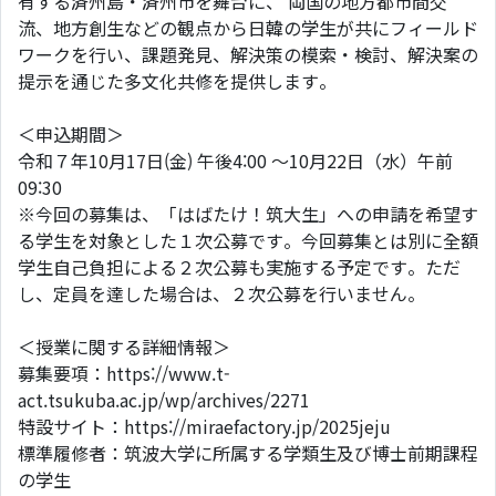
有する済州島・済州市を舞台に、 両国の地方都市間交
流、地方創生などの観点から日韓の学生が共にフィールド
ワークを行い、課題発見、解決策の模索・検討、解決案の
提示を通じた多文化共修を提供します。
＜申込期間＞
令和７年10月17日(金) 午後4:00 〜10月22日（水）午前
09:30
※今回の募集は、「はばたけ！筑大生」への申請を希望す
る学生を対象とした１次公募です。今回募集とは別に全額
学生自己負担による２次公募も実施する予定です。ただ
し、定員を達した場合は、２次公募を行いません。
＜授業に関する詳細情報＞
募集要項：https://www.t-
act.tsukuba.ac.jp/wp/archives/2271
特設サイト：https://miraefactory.jp/2025jeju
標準履修者：筑波大学に所属する学類生及び博士前期課程
の学生