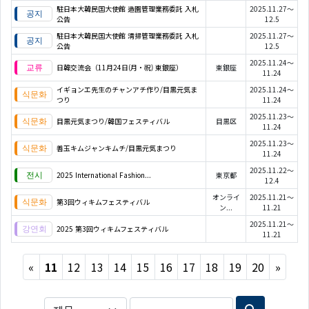
駐日本大韓民国大使館 造園管理業務委託 入札
2025.11.27～
公告
12.5
駐日本大韓民国大使館 清掃管理業務委託 入札
2025.11.27～
公告
12.5
2025.11.24～
日韓交流会（11月24日(月・祝) 東銀座）
東銀座
11.24
イギョンエ先生のチャンアチ作り/目黒元気ま
2025.11.24～
つり
11.24
2025.11.23～
目黒元気まつり/韓国フェスティバル
目黒区
11.24
2025.11.23～
善玉キムジャンキムチ/目黒元気まつり
11.24
2025.11.22～
2025 International Fashion...
東京都
12.4
オンライ
2025.11.21～
第3回ウィキムフェスティバル
ン...
11.21
2025.11.21～
2025 第3回ウィキムフェスティバル
11.21
Previous
Next
«
11
12
13
14
15
16
17
18
19
20
»