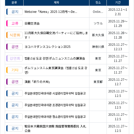
분류
제목
장소
기간
2025.12.1～1
Webzine「Korea」2025 12月号～De...
Onlin...
2.31
2025.11.29～
日韓交流会
ソウル
11.29
11月新大久保日韓交流パーティーにご招待しま
2025.11.28～
新大久保
す！
11.28
2025.11.27～
ヨコハマダンスコレクション2025
神奈川県
12.13
2025.11.27～
법륜스님 도쿄 강연/ポムニュンスニムの講演会
東京
11.27
ポムリュンスニム東京講演会（법륜스님 도쿄 강
2025.11.27～
東京
연）
11.27
2025.11.27～
演劇「祈りの大地」
東京都
12.7
2025.11.27～
주일본대한민국대사관 시설관리업무위탁 입찰공고
12.5
2025.11.27～
주일본대한민국대사관 조경관리업무위탁 입찰공고
12.5
2025.11.27～
주일본대한민국대사관 청소관리업무위탁 입찰공고
12.5
駐日本大韓民国大使館 施設管理業務委託 入札
2025.11.27～
公告
12.5