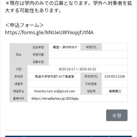
＊現在は学内のみでの公募となります。学外へ対象者を拡
大する可能性もあります。
＜申込フォーム＞
https://forms.gle/NNUeUWYnopjfJtf4A
도도부현
韓国・済州市ほか
회장TEL
장소
회장이름
교통수단
기간
2025-10-17 ～ 2025-10-22
주최자
筑波大学学生部T-ACT推進室
주최자TEL
029-853-2269
대표자
FAX번호
메일주소
kkyoshu.tact.ut@gmail.com
담당자
寳積應公
홈페이지
https://miraefactory.jp/2025jeju
수정