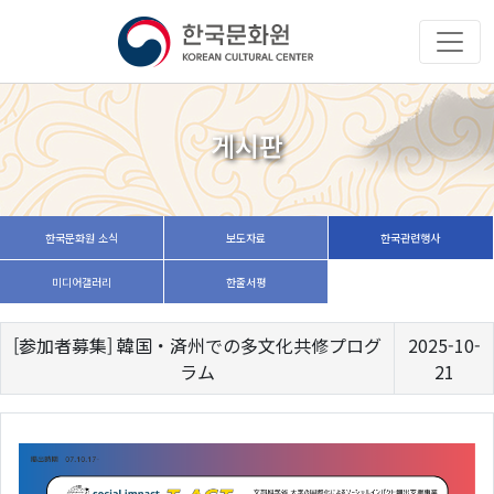
게시판
한국문화원 소식
보도자료
한국관련행사
미디어갤러리
한줄서평
[参加者募集] 韓国・済州での多文化共修プログ
2025-10-
ラム
21