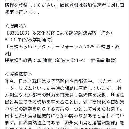
情報を登録してください。履修登録は参加決定者に対し事
務室で行います。
＜授業名＞
【8331183】多文化共修による課題解決実習（海外）
B（１単位/秋学期随時）
「日韓みらいファクトリーフォーラム 2025 in 韓国・済
州」
授業担当教員：李 健實（筑波大学 T-ACT 推進室 助教）
＜授業概要＞
昨今、日本と韓国は少子高齢化や首都集中、 またオーバ
ーツーリズムといった共通の課題に直面しています。 地
方創生や地方都市の魅力を再発見し観光客を誘致、地域住
民と共生できる環境を整えることは、少子高齢化や首都集
中などの課題を解決する方策の一つとして考えられます。
日本と済州島は歴史的にも深い関わりがあると言われてい
ます。世界自然遺産である「済州火山島と溶岩洞窟郡」を