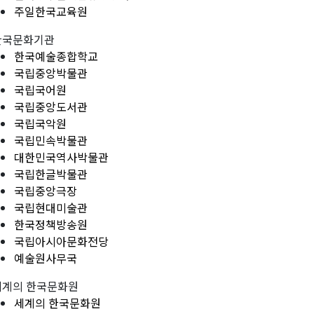
주일한국교육원
한국문화기관
한국예술종합학교
국립중앙박물관
국립국어원
국립중앙도서관
국립국악원
국립민속박물관
대한민국역사박물관
국립한글박물관
국립중앙극장
국립현대미술관
한국정책방송원
국립아시아문화전당
예술원사무국
세계의 한국문화원
세계의 한국문화원