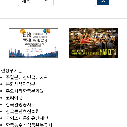
관련정부기관
주일본대한민국대사관
문화체육관광부
주오사카한국문화원
코리아넷
한국관광공사
한국콘텐츠진흥원
국외소재문화유산재단
한국농수산식품유통공사