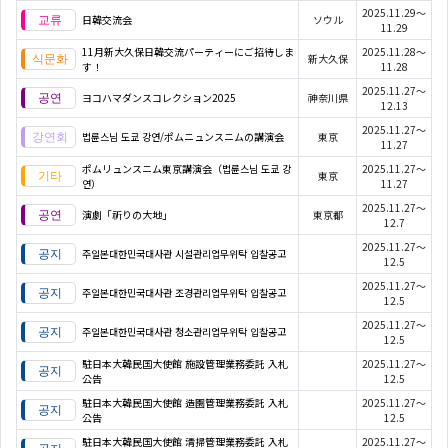
2025.11.29～
日韓交流会
ソウル
11.29
11月新大久保日韓交流パーティーにご招待しま
2025.11.28～
新大久保
す！
11.28
2025.11.27～
ヨコハマダンスコレクション2025
神奈川県
12.13
2025.11.27～
법륜스님 도쿄 강연/ポムニュンスニムの講演会
東京
11.27
ポムリュンスニム東京講演会（법륜스님 도쿄 강
2025.11.27～
東京
연）
11.27
2025.11.27～
演劇「祈りの大地」
東京都
12.7
2025.11.27～
주일본대한민국대사관 시설관리업무위탁 입찰공고
12.5
2025.11.27～
주일본대한민국대사관 조경관리업무위탁 입찰공고
12.5
2025.11.27～
주일본대한민국대사관 청소관리업무위탁 입찰공고
12.5
駐日本大韓民国大使館 施設管理業務委託 入札
2025.11.27～
公告
12.5
駐日本大韓民国大使館 造園管理業務委託 入札
2025.11.27～
公告
12.5
駐日本大韓民国大使館 清掃管理業務委託 入札
2025.11.27～