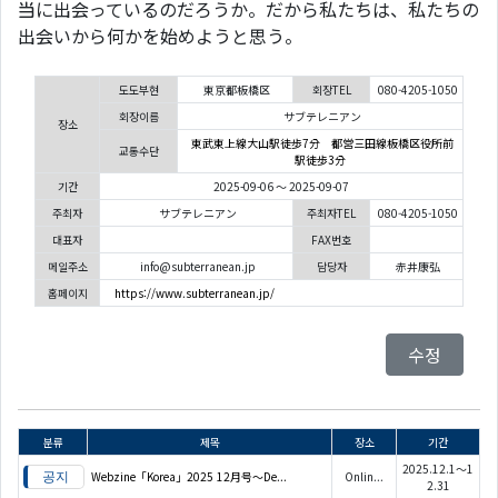
当に出会っているのだろうか。だから私たちは、私たちの
出会いから何かを始めようと思う。
도도부현
東京都板橋区
회장TEL
080-4205-1050
회장이름
サブテレニアン
장소
東武東上線大山駅徒歩7分 都営三田線板橋区役所前
교통수단
駅徒歩3分
기간
2025-09-06 ～ 2025-09-07
주최자
サブテレニアン
주최자TEL
080-4205-1050
대표자
FAX번호
메일주소
info@subterranean.jp
담당자
赤井康弘
홈페이지
https://www.subterranean.jp/
수정
분류
제목
장소
기간
2025.12.1～1
Webzine「Korea」2025 12月号～De...
Onlin...
2.31