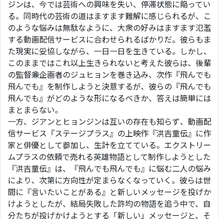
ジンは、今では芸術への興味を失い、停滞状態に陥ってい
る。同時代の芸術の道はますます難解に感じられるが、こ
のような悩みは無駄なように、大衆の好みはますます氾濫
する動画配信サービスに合わせられるばかりだ。彼らもま
た現実に妥協しながら、一日一日を生きている。しかし、
このままではこれ以上生きられないと考えた彼らは、後輩
の監督兼企画者のジュヒョンを巻き込み、次作『飛んでも
飛んでも』を制作しようと決意するが、彼らの『飛んでも
飛んでも』がどのような形になるべきか、答えは簡単には
まとまらない。
一方、ジアンとヒョンジンは互いの存在も知らず、動画配
信サービス『ステージプラス』の上映作『洪吉童伝』に作
家と俳優として参加し、生計を立てている。エクストリー
ムプラスの依頼で売れる英雄物語として制作しようとした
『洪吉童伝』は、『飛んでも飛んでも』に悩む二人の悩み
により、次第に方向性が定まらなくなっていく。彼らは世
間に『言いたいことがある』と新しいメッセージを投げか
けようとしたが、結局失敗した許均の物語を追う中で、自
分たちが投げかけようとする「新しい」メッセージと、そ