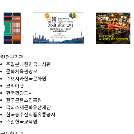
관련정부기관
주일본대한민국대사관
문화체육관광부
주오사카한국문화원
코리아넷
한국관광공사
한국콘텐츠진흥원
국외소재문화유산재단
한국농수산식품유통공사
주일한국교육원
한국문화기관