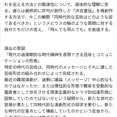
れを伝える方法との関連性について、具体的な理解に至
る。彼らは最終的に許均が創作した『洪吉童伝』を再創作
する方法で、今この瞬間「同時代的な芸術はどのような姿
であるべきか」というメビウスの輪のような質問に対する
自分たちだけの答え、「飛んでも飛んでも」を創造する。
演出の意図
「現代の過渡期的な時代精神を表現できる芸術とコミュニ
ケーションの形態」
特定の時代の芸術は、同時代のメッセージとそれに適した
芸術形式の組み合わせによって完成される。
最近の韓国演劇が、過剰に議論（メッセージ）中心的なも
のではなかったか、または慣性的な形態で観客を受動的な
鑑賞者として存在させる現実主義的なドラマ的伝達形態に
固執していたのではないかという疑問から、新たな世代の
登場が果たして同時代的な演劇形式の探求を牽引し、新た
な時代の交差点として機能していたのかという反省から、