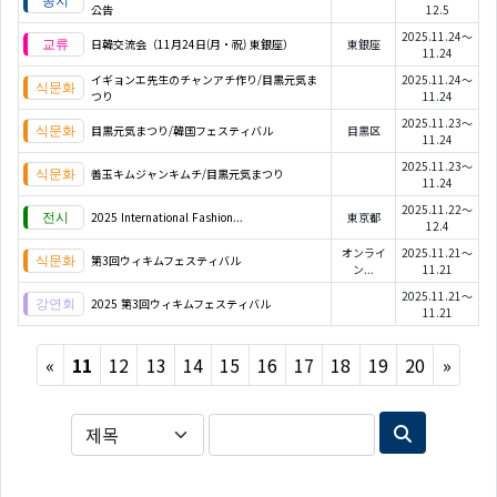
公告
12.5
2025.11.24～
日韓交流会（11月24日(月・祝) 東銀座）
東銀座
11.24
イギョンエ先生のチャンアチ作り/目黒元気ま
2025.11.24～
つり
11.24
2025.11.23～
目黒元気まつり/韓国フェスティバル
目黒区
11.24
2025.11.23～
善玉キムジャンキムチ/目黒元気まつり
11.24
2025.11.22～
2025 International Fashion...
東京都
12.4
オンライ
2025.11.21～
第3回ウィキムフェスティバル
ン...
11.21
2025.11.21～
2025 第3回ウィキムフェスティバル
11.21
Previous
Next
«
11
12
13
14
15
16
17
18
19
20
»