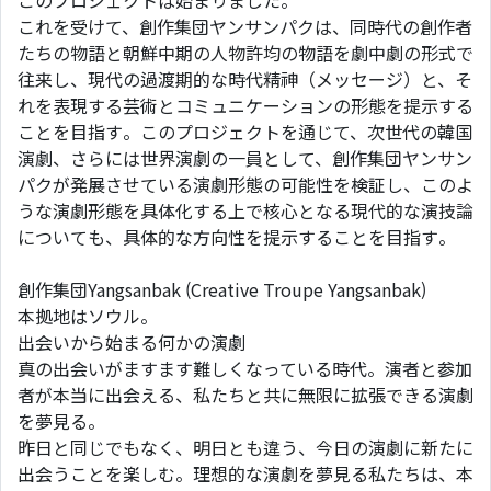
このプロジェクトは始まりました。
これを受けて、創作集団ヤンサンパクは、同時代の創作者
たちの物語と朝鮮中期の人物許均の物語を劇中劇の形式で
往来し、現代の過渡期的な時代精神（メッセージ）と、そ
れを表現する芸術とコミュニケーションの形態を提示する
ことを目指す。このプロジェクトを通じて、次世代の韓国
演劇、さらには世界演劇の一員として、創作集団ヤンサン
パクが発展させている演劇形態の可能性を検証し、このよ
うな演劇形態を具体化する上で核心となる現代的な演技論
についても、具体的な方向性を提示することを目指す。
創作集団Yangsanbak (Creative Troupe Yangsanbak)
本拠地はソウル。
出会いから始まる何かの演劇
真の出会いがますます難しくなっている時代。演者と参加
者が本当に出会える、私たちと共に無限に拡張できる演劇
を夢⾒る。
昨⽇と同じでもなく、明⽇とも違う、今⽇の演劇に新たに
出会うことを楽しむ。理想的な演劇を夢⾒る私たちは、本