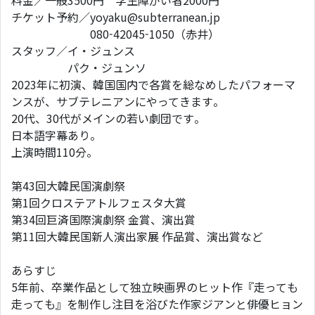
料金／一般3500円 学生障がい者2000円
​チケット予約／yoyaku@subterranean.jp
080-42045-1050（赤井）
​スタッフ／イ・ジュンス
パク・ジュンソ
​2023年に初演、韓国国内で各賞を総なめしたパフォーマ
ンスが、サブテレニアンにやってきます。
​20代、30代がメインの若い劇団です。
日本語字幕あり。
上演時間110分。
第43回大韓民国演劇祭
第1回クロステアトルフェスタ大賞
第34回巨済国際演劇祭 金賞、演出賞
第11回大韓民国新人演出家展 作品賞、演出賞など
あらすじ
5年前、卒業作品として独立映画界のヒット作『走っても
走っても』を制作し注目を浴びた作家ジアンと俳優ヒョン