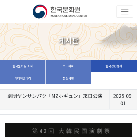
게시판
한국문화원 소식
보도자료
한국관련행사
미디어갤러리
한줄서평
劇団ヤンサンパク「MZホギュン」来日公演
2025-09-
01