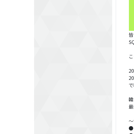
皆
S
こ
2
2
で
韓
最
～
●