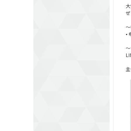
大
ぜ
～
•
～
LI
主