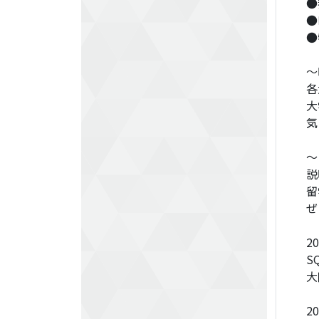
●
●
●
～
各
大
気
～
説
留
ぜ
2
S
大
2