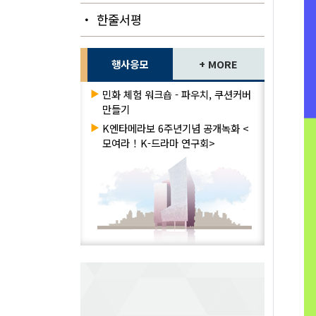
・ 한줄서평
행사응모
+ MORE
▶
민화 체험 워크숍 - 파우치, 쿠션커버
만들기
▶
K엔타메라보 6주년기념 공개녹화 <
모여라！K-드라마 연구회>