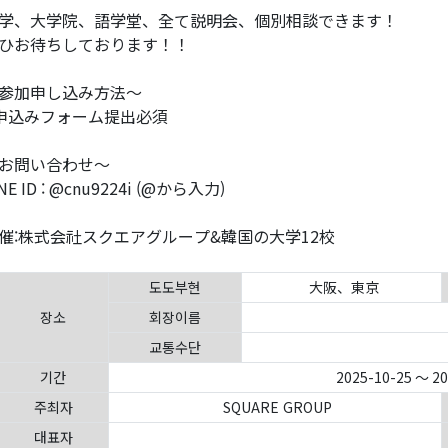
学、大学院、語学堂、全て説明会、個別相談できます！
ひお待ちしております！！
参加申し込み方法～
 申込みフォーム提出必須
お問い合わせ～
NE ID : @cnu9224i (@から入力)
催:株式会社スクエアグループ&韓国の大学12校
도도부현
大阪、東京
장소
회장이름
교통수단
기간
2025-10-25 ～ 2
주최자
SQUARE GROUP
대표자