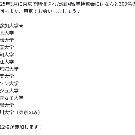
025年3月に東京で開催された韓国留学博覧会にはなんと300
回もまた、東京でお会いしましょう♪
参加大学★
国大学
煕大学
国大学
知大学
江大学
均館大学
実大学
ソン大学
ジュ大学
花女子大学
陽大学
川大学（東京のみ）
12校が参加します！