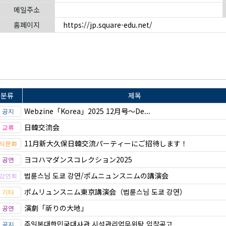
메일주소
홈페이지
https://jp.square-edu.net/
분류
제목
Webzine「Korea」2025 12月号～De...
日韓交流会
11月新大久保日韓交流パーティーにご招待します！
ヨコハマダンスコレクション2025
법륜스님 도쿄 강연/ポムニュンスニムの講演会
ポムリュンスニム東京講演会（법륜스님 도쿄 강연）
演劇「祈りの大地」
주일본대한민국대사관 시설관리업무위탁 입찰공고