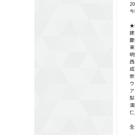
2
今
★
建
慶
東
明
西
成
崇
ウ
ア
梨
漢
仁
全