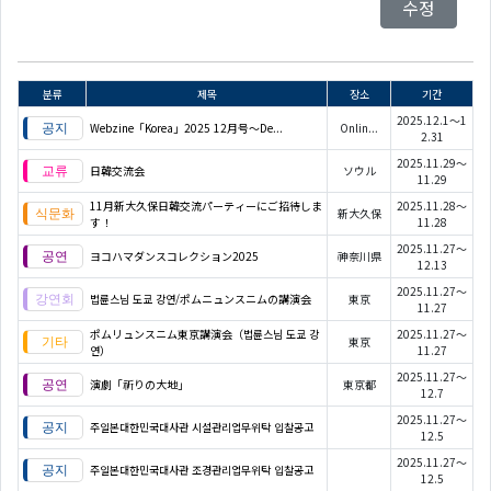
수정
분류
제목
장소
기간
2025.12.1～1
Webzine「Korea」2025 12月号～De...
Onlin...
2.31
2025.11.29～
日韓交流会
ソウル
11.29
11月新大久保日韓交流パーティーにご招待しま
2025.11.28～
新大久保
す！
11.28
2025.11.27～
ヨコハマダンスコレクション2025
神奈川県
12.13
2025.11.27～
법륜스님 도쿄 강연/ポムニュンスニムの講演会
東京
11.27
ポムリュンスニム東京講演会（법륜스님 도쿄 강
2025.11.27～
東京
연）
11.27
2025.11.27～
演劇「祈りの大地」
東京都
12.7
2025.11.27～
주일본대한민국대사관 시설관리업무위탁 입찰공고
12.5
2025.11.27～
주일본대한민국대사관 조경관리업무위탁 입찰공고
12.5