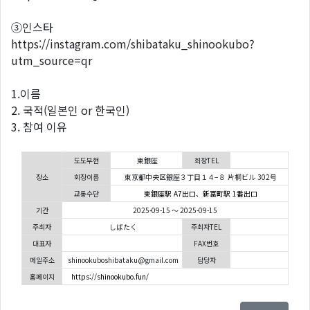
③인스타
https://instagram.com/shibataku_shinookubo?
utm_source=qr
1.이름
2. 국적(일본인 or 한국인)
3. 참여 이유
도도부현
東銀座
회장TEL
장소
회장이름
東京都中央区銀座３丁目１４−８ 片桐ビル 302号
교통수단
東銀座駅 A7出口、新富町駅 1番出口
기간
2025-09-15 ～ 2025-09-15
주최자
しばたく
주최자TEL
대표자
FAX번호
메일주소
shinookuboshibataku@gmail.com
담당자
홈페이지
https://shinookubo.fun/