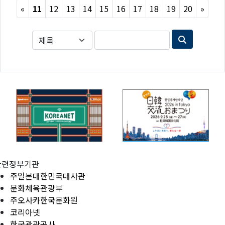
Previous
Next
«
11
12
13
14
15
16
17
18
19
20
»
관련정부기관
주일본대한민국대사관
문화체육관광부
주오사카한국문화원
코리아넷
한국관광공사