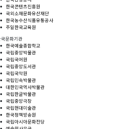
한국콘텐츠진흥원
국외소재문화유산재단
한국농수산식품유통공사
주일한국교육원
한국문화기관
한국예술종합학교
국립중앙박물관
국립국어원
국립중앙도서관
국립국악원
국립민속박물관
대한민국역사박물관
국립한글박물관
국립중앙극장
국립현대미술관
한국정책방송원
국립아시아문화전당
예술원사무국