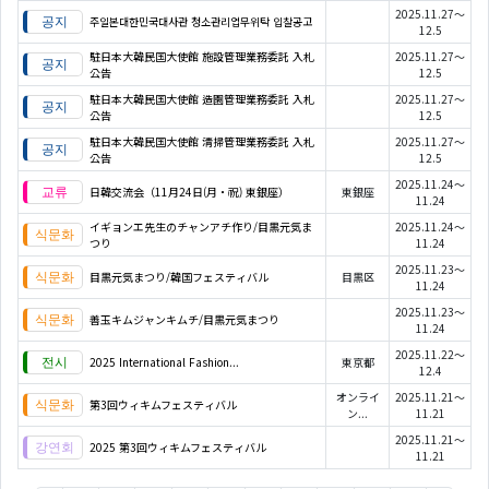
2025.11.27～
주일본대한민국대사관 청소관리업무위탁 입찰공고
12.5
駐日本大韓民国大使館 施設管理業務委託 入札
2025.11.27～
公告
12.5
駐日本大韓民国大使館 造園管理業務委託 入札
2025.11.27～
公告
12.5
駐日本大韓民国大使館 清掃管理業務委託 入札
2025.11.27～
公告
12.5
2025.11.24～
日韓交流会（11月24日(月・祝) 東銀座）
東銀座
11.24
イギョンエ先生のチャンアチ作り/目黒元気ま
2025.11.24～
つり
11.24
2025.11.23～
目黒元気まつり/韓国フェスティバル
目黒区
11.24
2025.11.23～
善玉キムジャンキムチ/目黒元気まつり
11.24
2025.11.22～
2025 International Fashion...
東京都
12.4
オンライ
2025.11.21～
第3回ウィキムフェスティバル
ン...
11.21
2025.11.21～
2025 第3回ウィキムフェスティバル
11.21