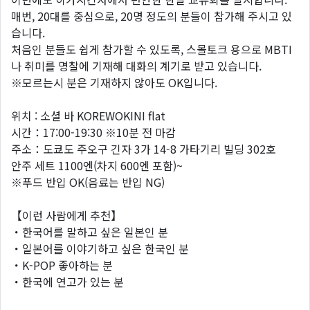
매번, 20대를 중심으로, 20명 정도의 분들이 참가해 주시고 있
습니다.
처음인 분들도 쉽게 참가할 수 있도록, 스몰토크 용으로 MBTI
나 취미를 명찰에 기재해 대화의 계기로 받고 있습니다.
※모르는시 분은 기재하지 않아도 OK입니다.
위치 : 소셜 바 KOREWOKINI flat
시간：17:00-19:30 ※10분 전 마감
주소：도쿄도 주오구 긴자 3가 14-8 가타기리 빌딩 302호
안주 세트 1100엔(차지 600엔 포함)~
※푸드 반입 OK(음료는 반입 NG)
【이런 사람에게 추천】
・한국어를 말하고 싶은 일본인 분
・일본어를 이야기하고 싶은 한국인 분
・K-POP 좋아하는 분
・한국에 연고가 있는 분