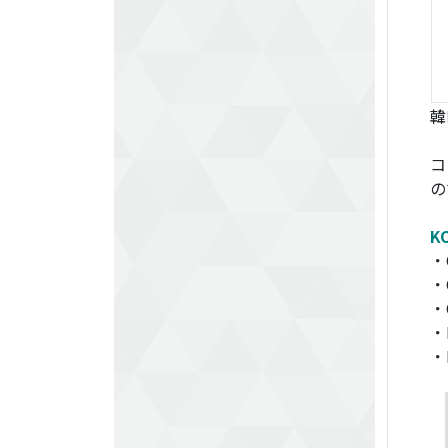
韓
コ
の
KO
・C
・C
・C
・L
・N