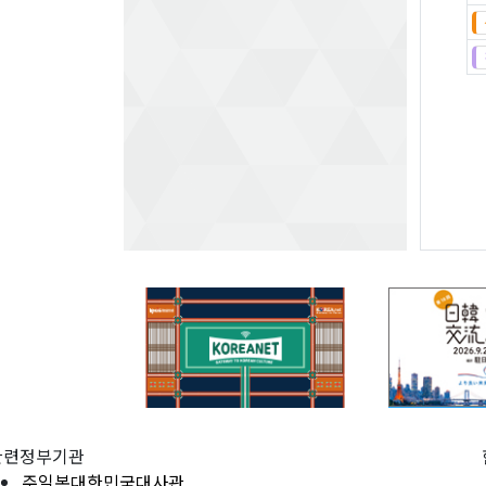
관련정부기관
주일본대한민국대사관