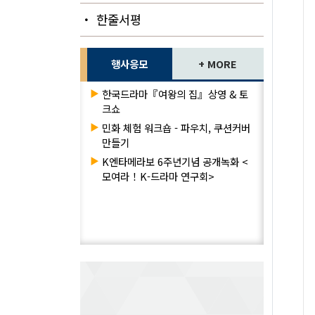
・ 한줄서평
행사응모
+ MORE
▶
한국드라마『여왕의 집』상영 & 토
크쇼
▶
민화 체험 워크숍 - 파우치, 쿠션커버
만들기
▶
K엔타메라보 6주년기념 공개녹화 <
모여라！K-드라마 연구회>