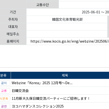
교통수단
기간
2025-06-01 ～ 2
주최자
韓国文化体育観光部
대표자
메일주소
홈페이지
https://www.kocis.go.kr/eng/webzine/202506/
분류
제목
Webzine「Korea」2025 12月号～De...
日韓交流会
11月新大久保日韓交流パーティーにご招待します！
ヨコハマダンスコレクション2025