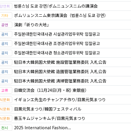
법륜스님 도쿄 강연/ポムニュンスニムの講演会
ポムリュンスニム東京講演会（법륜스님 도쿄 강연）
演劇「祈りの大地」
주일본대한민국대사관 시설관리업무위탁 입찰공고
주일본대한민국대사관 조경관리업무위탁 입찰공고
주일본대한민국대사관 청소관리업무위탁 입찰공고
駐日本大韓民国大使館 施設管理業務委託 入札公告
駐日本大韓民国大使館 造園管理業務委託 入札公告
駐日本大韓民国大使館 清掃管理業務委託 入札公告
日韓交流会（11月24日(月・祝) 東銀座）
イギョンエ先生のチャンアチ作り/目黒元気まつり
目黒元気まつり/韓国フェスティバル
善玉キムジャンキムチ/目黒元気まつり
2025 International Fashion...