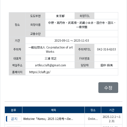
도도부현
東京都
회장TEL
中野・高円寺・武蔵境・武藏小金井・国分寺・国立・
장소
회장이름
一橋学園
교통수단
기간
2025-09-11 ～ 2025-11-03
一般社団法人 Co-production of art
주최자
주최자TEL
042-316-6103
Works
대표자
三浦 宏之
FAX번호
메일주소
artfes.claft@gmail.com
담당자
田中 麻美
홈페이지
https://claft.jp/
수정
분류
제목
장소
기간
2025.12.1～1
Webzine「Korea」2025 12月号～De...
Onlin...
2.31