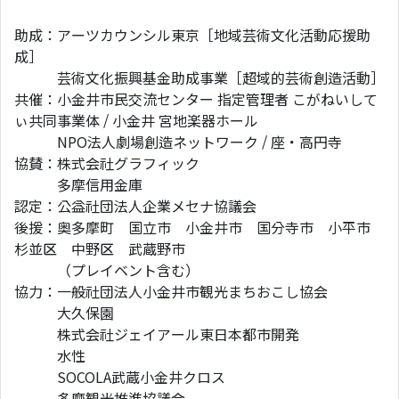
助成：アーツカウンシル東京［地域芸術文化活動応援助
成］
芸術文化振興基金助成事業［超域的芸術創造活動］
共催：小金井市民交流センター 指定管理者 こがねいして
ぃ共同事業体 / 小金井 宮地楽器ホール
NPO法人劇場創造ネットワーク / 座・高円寺
協賛：株式会社グラフィック
多摩信用金庫
認定：公益社団法人企業メセナ協議会
後援：奥多摩町 国立市 小金井市 国分寺市 小平市
杉並区 中野区 武蔵野市
（プレイベント含む）
協力：一般社団法人小金井市観光まちおこし協会
大久保園
株式会社ジェイアール東日本都市開発
水性
SOCOLA武蔵小金井クロス
多摩観光推進協議会