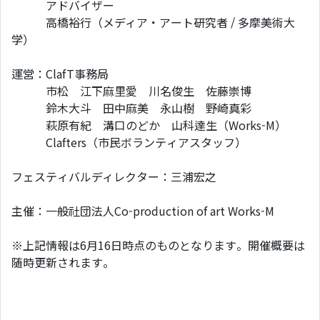
アドバイザー
高橋裕行（メディア・アート研究者 / 多摩美術大
学）
運営：ClafT事務局
市松 江下麻里愛 川名俊生 佐藤崇博
鈴木大斗 田中麻美 永山樹 野崎真彩
萩原有紀 溝口のどか 山科達生（Works-M）
Clafters（市民ボランティアスタッフ）
フェスティバルディレクター：三浦宏之
主催：一般社団法人Co-production of art Works-M
※上記情報は6月16日時点のものとなります。開催概要は
随時更新されます。