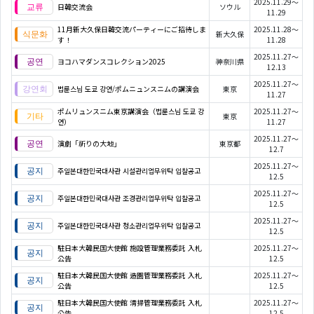
2025.11.29～
日韓交流会
ソウル
11.29
11月新大久保日韓交流パーティーにご招待しま
2025.11.28～
新大久保
す！
11.28
2025.11.27～
ヨコハマダンスコレクション2025
神奈川県
12.13
2025.11.27～
법륜스님 도쿄 강연/ポムニュンスニムの講演会
東京
11.27
ポムリュンスニム東京講演会（법륜스님 도쿄 강
2025.11.27～
東京
연）
11.27
2025.11.27～
演劇「祈りの大地」
東京都
12.7
2025.11.27～
주일본대한민국대사관 시설관리업무위탁 입찰공고
12.5
2025.11.27～
주일본대한민국대사관 조경관리업무위탁 입찰공고
12.5
2025.11.27～
주일본대한민국대사관 청소관리업무위탁 입찰공고
12.5
駐日本大韓民国大使館 施設管理業務委託 入札
2025.11.27～
公告
12.5
駐日本大韓民国大使館 造園管理業務委託 入札
2025.11.27～
公告
12.5
駐日本大韓民国大使館 清掃管理業務委託 入札
2025.11.27～
公告
12.5