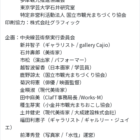
東京学芸大学石井研究室
特定非営利活動法人 国立市観光まちづくり協会
印刷協力：株式会社グラフィック
企画：中央線芸術祭実行委員会
新井智子（ギャラリスト / gallery Cajio）
石井壽郎（美術家）
市松（演出家 / パフォーマー）
越智波留香（日本画家 / 学芸員）
鹿野諒太（国立市観光まちづくり協会）
菊沢将憲（俳優 / 映画監督）
金暎淑（現代美術家）
田中麻美（ClafT事務局長 /Works-M）
種生芽実（小金井市観光まちおこし協会）
土井健史（現代美術家 / 大成建設株式会社)
福田利恵子（ギャラリスト / ギャルリー・ジュイ
エ）
前澤秀登（写真家 /「水性」運営）