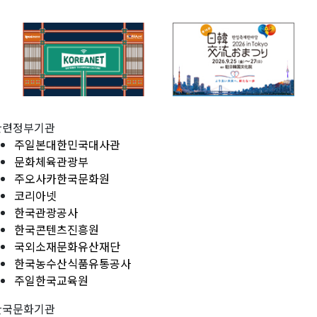
관련정부기관
주일본대한민국대사관
문화체육관광부
주오사카한국문화원
코리아넷
한국관광공사
한국콘텐츠진흥원
국외소재문화유산재단
한국농수산식품유통공사
주일한국교육원
한국문화기관