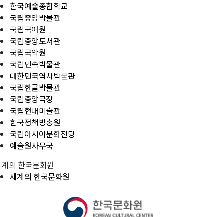
한국예술종합학교
국립중앙박물관
국립국어원
국립중앙도서관
국립국악원
국립민속박물관
대한민국역사박물관
국립한글박물관
국립중앙극장
국립현대미술관
한국정책방송원
국립아시아문화전당
예술원사무국
세계의 한국문화원
세계의 한국문화원