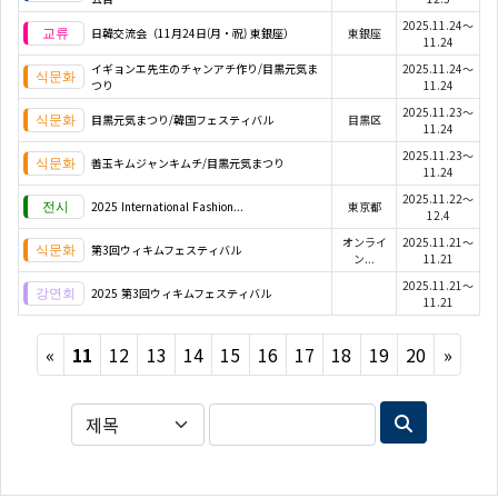
2025.11.24～
日韓交流会（11月24日(月・祝) 東銀座）
東銀座
11.24
イギョンエ先生のチャンアチ作り/目黒元気ま
2025.11.24～
つり
11.24
2025.11.23～
目黒元気まつり/韓国フェスティバル
目黒区
11.24
2025.11.23～
善玉キムジャンキムチ/目黒元気まつり
11.24
2025.11.22～
2025 International Fashion...
東京都
12.4
オンライ
2025.11.21～
第3回ウィキムフェスティバル
ン...
11.21
2025.11.21～
2025 第3回ウィキムフェスティバル
11.21
Previous
Next
«
11
12
13
14
15
16
17
18
19
20
»