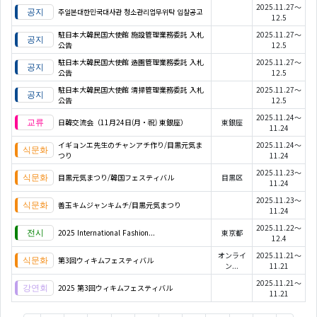
2025.11.27～
주일본대한민국대사관 청소관리업무위탁 입찰공고
12.5
駐日本大韓民国大使館 施設管理業務委託 入札
2025.11.27～
公告
12.5
駐日本大韓民国大使館 造園管理業務委託 入札
2025.11.27～
公告
12.5
駐日本大韓民国大使館 清掃管理業務委託 入札
2025.11.27～
公告
12.5
2025.11.24～
日韓交流会（11月24日(月・祝) 東銀座）
東銀座
11.24
イギョンエ先生のチャンアチ作り/目黒元気ま
2025.11.24～
つり
11.24
2025.11.23～
目黒元気まつり/韓国フェスティバル
目黒区
11.24
2025.11.23～
善玉キムジャンキムチ/目黒元気まつり
11.24
2025.11.22～
2025 International Fashion...
東京都
12.4
オンライ
2025.11.21～
第3回ウィキムフェスティバル
ン...
11.21
2025.11.21～
2025 第3回ウィキムフェスティバル
11.21