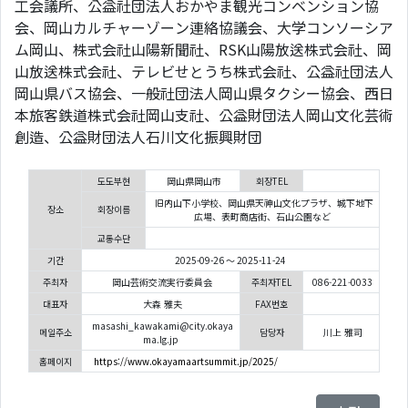
工会議所、公益社団法人おかやま観光コンベンション協
会、岡山カルチャーゾーン連絡協議会、大学コンソーシア
ム岡山、株式会社山陽新聞社、RSK山陽放送株式会社、岡
山放送株式会社、テレビせとうち株式会社、公益社団法人
岡山県バス協会、一般社団法人岡山県タクシー協会、西日
本旅客鉄道株式会社岡山支社、公益財団法人岡山文化芸術
創造、公益財団法人石川文化振興財団
도도부현
岡山県岡山市
회장TEL
旧内山下小学校、岡山県天神山文化プラザ、城下地下
장소
회장이름
広場、表町商店街、石山公園など
교통수단
기간
2025-09-26 ～ 2025-11-24
주최자
岡山芸術交流実行委員会
주최자TEL
086-221-0033
대표자
大森 雅夫
FAX번호
masashi_kawakami@city.okaya
메일주소
담당자
川上 雅司
ma.lg.jp
홈페이지
https://www.okayamaartsummit.jp/2025/