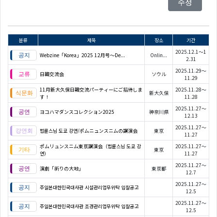
수정
분류
제목
장소
기간
2025.12.1～1
Webzine「Korea」2025 12月号～De...
Onlin...
2.31
2025.11.29～
日韓交流会
ソウル
11.29
11月新大久保日韓交流パーティーにご招待しま
2025.11.28～
新大久保
す！
11.28
2025.11.27～
ヨコハマダンスコレクション2025
神奈川県
12.13
2025.11.27～
법륜스님 도쿄 강연/ポムニュンスニムの講演会
東京
11.27
ポムリュンスニム東京講演会（법륜스님 도쿄 강
2025.11.27～
東京
연）
11.27
2025.11.27～
演劇「祈りの大地」
東京都
12.7
2025.11.27～
주일본대한민국대사관 시설관리업무위탁 입찰공고
12.5
2025.11.27～
주일본대한민국대사관 조경관리업무위탁 입찰공고
12.5