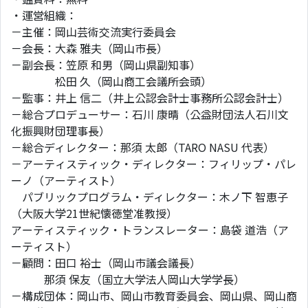
・運営組織：
－主催：岡山芸術交流実行委員会
－会長：大森 雅夫（岡山市長）
－副会長：笠原 和男（岡山県副知事）
松田 久（岡山商工会議所会頭）
－監事：井上 信二（井上公認会計士事務所公認会計士）
－総合プロデューサー：石川 康晴（公益財団法人石川文
化振興財団理事長）
－総合ディレクター：那須 太郎（TARO NASU 代表）
－アーティスティック・ディレクター：フィリップ・パレ
ーノ（アーティスト）
パブリックプログラム・ディレクター：木ノ下 智恵子
（大阪大学21世紀懐徳堂准教授）
アーティスティック・トランスレーター：島袋 道浩（ア
ーティスト）
－顧問：田口 裕士（岡山市議会議長）
那須 保友（国立大学法人岡山大学学長）
－構成団体：岡山市、岡山市教育委員会、岡山県、岡山商