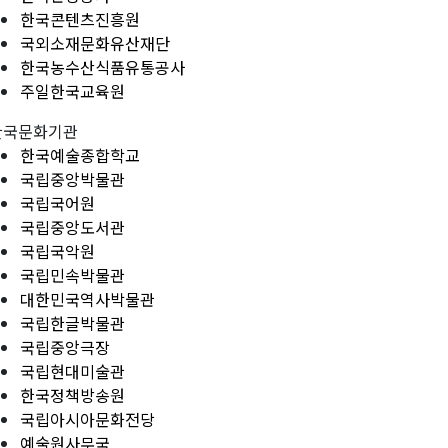
한국콘텐츠진흥원
국외소재문화유산재단
한국농수산식품유통공사
주일한국교육원
한국문화기관
한국예술종합학교
국립중앙박물관
국립국어원
국립중앙도서관
국립국악원
국립민속박물관
대한민국역사박물관
국립한글박물관
국립중앙극장
국립현대미술관
한국정책방송원
국립아시아문화전당
예술원사무국