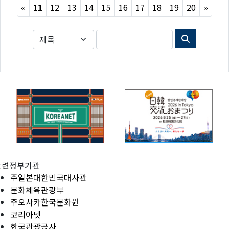
Previous
Next
«
11
12
13
14
15
16
17
18
19
20
»
관련정부기관
주일본대한민국대사관
문화체육관광부
주오사카한국문화원
코리아넷
한국관광공사