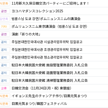
11月新大久保日韓交流パーティーにご招待します！
ヨコハマダンスコレクション2025
법륜스님 도쿄 강연/ポムニュンスニムの講演会
ポムリュンスニム東京講演会（법륜스님 도쿄 강연）
演劇「祈りの大地」
주일본대한민국대사관 시설관리업무위탁 입찰공고
주일본대한민국대사관 조경관리업무위탁 입찰공고
주일본대한민국대사관 청소관리업무위탁 입찰공고
駐日本大韓民国大使館 施設管理業務委託 入札公告
駐日本大韓民国大使館 造園管理業務委託 入札公告
駐日本大韓民国大使館 清掃管理業務委託 入札公告
日韓交流会（11月24日(月・祝) 東銀座）
イギョンエ先生のチャンアチ作り/目黒元気まつり
目黒元気まつり/韓国フェスティバル