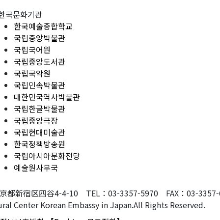
한국문화기관
한국예술종합학교
국립중앙박물관
국립국어원
국립중앙도서관
국립국악원
국립민속박물관
대한민국역사박물관
국립한글박물관
국립중앙극장
국립현대미술관
한국정책방송원
국립아시아문화전당
예술원사무국
東京都新宿区四谷4-4-10 TEL：03-3357-5970 FAX：03-3357-607
ral Center Korean Embassy in Japan.All Rights Reserved.