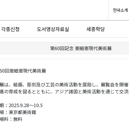
한국소개
각종신청
도서영상자료실
세종학당
第60回記念 亜細亜現代美術展
60回亜細亜現代美術展
展は、絵画、彫刻及び工芸の美術活動を奨励し、展覧会を開催
進の育成を図るとともに、アジア諸国と美術活動を通じて交流
期：2025.9.28～10.5
場：東京都美術館
場料：無料