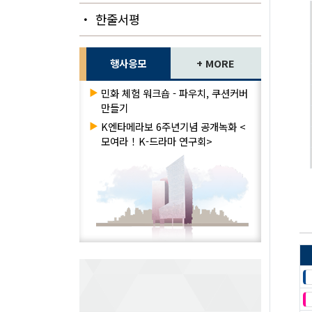
・ 한줄서평
행사응모
+ MORE
▶
민화 체험 워크숍 - 파우치, 쿠션커버
만들기
▶
K엔타메라보 6주년기념 공개녹화 <
모여라！K-드라마 연구회>