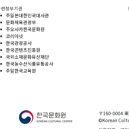
관련정부기관
주일본대한민국대사관
문화체육관광부
주오사카한국문화원
코리아넷
한국관광공사
한국콘텐츠진흥원
국외소재문화유산재단
한국농수산식품유통공사
주일한국교육원
〒160-0004 
©Korean Cultu