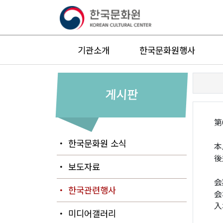
기관소개
한국문화원행사
게시판
第
・ 한국문화원 소식
本
後
・ 보도자료
会
・ 한국관련행사
会
入
・ 미디어갤러리