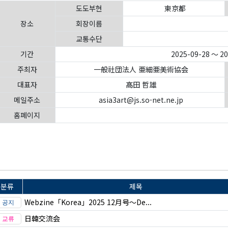
도도부현
東京都
장소
회장이름
교통수단
기간
2025-09-28 ～ 2
주최자
一般社団法人 亜細亜美術協会
대표자
髙田 哲雄
메일주소
asia3art@js.so-net.ne.jp
홈페이지
분류
제목
Webzine「Korea」2025 12月号～De...
日韓交流会