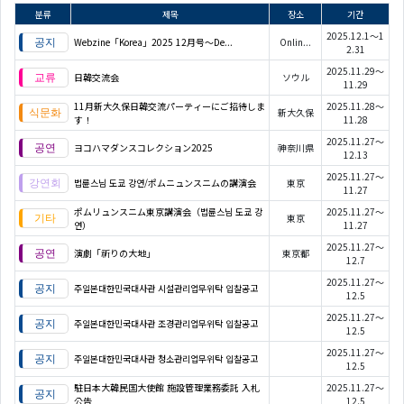
분류
제목
장소
기간
2025.12.1～1
Webzine「Korea」2025 12月号～De...
Onlin...
2.31
2025.11.29～
日韓交流会
ソウル
11.29
11月新大久保日韓交流パーティーにご招待しま
2025.11.28～
新大久保
す！
11.28
2025.11.27～
ヨコハマダンスコレクション2025
神奈川県
12.13
2025.11.27～
법륜스님 도쿄 강연/ポムニュンスニムの講演会
東京
11.27
ポムリュンスニム東京講演会（법륜스님 도쿄 강
2025.11.27～
東京
연）
11.27
2025.11.27～
演劇「祈りの大地」
東京都
12.7
2025.11.27～
주일본대한민국대사관 시설관리업무위탁 입찰공고
12.5
2025.11.27～
주일본대한민국대사관 조경관리업무위탁 입찰공고
12.5
2025.11.27～
주일본대한민국대사관 청소관리업무위탁 입찰공고
12.5
駐日本大韓民国大使館 施設管理業務委託 入札
2025.11.27～
公告
12.5