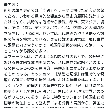
●内容：
近年の韓国史研究は「空間」をテーマに掲げた研究が顕著
である。いわゆる通時的な観点から歴史的展開を議論する
だけでなく、共時的な観点から情報、都市、東アジア、境
界、記憶、移民、ディアスポラ、信仰、感情などの諸問題
を議論し、現代韓国、ひいては現代世界の抱える様々な課
題の解決を模索している。さらに韓国史研究は、現代世界
の課題と向き合うなかで、韓国学研究を構成する諸テーマ
ともつながる部分が多い。
本フォーラムは、このような問題意識のもとで、各分野に
おける具体的な韓国史研究が、現代世界の課題とどのよう
な関係にあるのかを通時的・共時的側面から浮き上がらせ
るものである。セッション１【移動と記憶】は通時的な視
座から韓国史研究の現代世界における意義を検討する。セ
ッション２【韓国古代の歴史空間と現代世界】は共時的な
歴史空間として古代を設定し、古代空間と現代世界とのつ
ながりについて扱う。さらに特別セッション【韓国史と韓
国学の現在】として歴史家による分析の実践から、韓国史