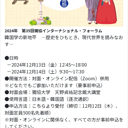
2024年 第35回獨協インターナショナル・フォーラム
韓国学の新地平 ―歴史をひもとき、現代世界を読みなお
す―
●日時
－2024年12月13日（金）12:45～18:00
－2024年12月14日（土）9:30～17:30
●開催方法：対面・オンライン配信（Zoom）併用
※どなたでもご参加いただけます（要事前申込）
●対面会場：獨協大学 天野貞祐記念館大講堂
●使用言語：日本語・韓国語（逐次通訳）
●申込方法：
こちらより受付
（締切：12月12日（木）、
対面定員500名先着順）
※対面・オンラインに関係なく、すべての方が事前申込を
してください。