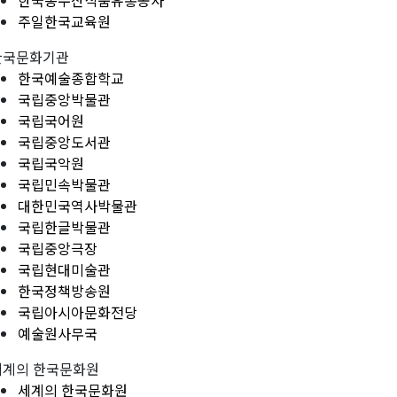
한국농수산식품유통공사
주일한국교육원
한국문화기관
한국예술종합학교
국립중앙박물관
국립국어원
국립중앙도서관
국립국악원
국립민속박물관
대한민국역사박물관
국립한글박물관
국립중앙극장
국립현대미술관
한국정책방송원
국립아시아문화전당
예술원사무국
세계의 한국문화원
세계의 한국문화원