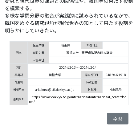
研究と現代世界の課題との関係性や、韓国学の果たす役割
を模索する。
多様な学問分野の融合が実践的に試みられているなかで、
韓国をめぐる研究視角が現代世界の知として果たす役割を
明らかにしていきたい。
도도부현
埼玉県
회장TEL
장소
회장이름
獨協大学 天野貞祐記念館大講堂
교통수단
기간
2024-12-13 ～ 2024-12-14
주최자
獨協大学
주최자TEL
048-946-1918
대표자
FAX번호
메일주소
a-kokuse@stf.dokkyo.ac.jp
담당자
小越秀弥
https://www.dokkyo.ac.jp/international/international_center/for
홈페이지
um/
수정