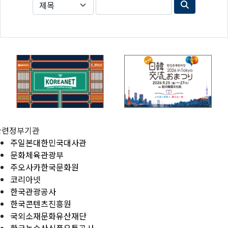
관련정부기관
주일본대한민국대사관
문화체육관광부
주오사카한국문화원
코리아넷
한국관광공사
한국콘텐츠진흥원
국외소재문화유산재단