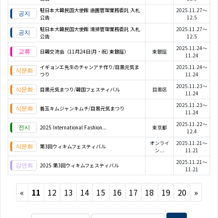
駐日本大韓民国大使館 造園管理業務委託 入札
2025.11.27～
公告
12.5
駐日本大韓民国大使館 清掃管理業務委託 入札
2025.11.27～
公告
12.5
2025.11.24～
日韓交流会（11月24日(月・祝) 東銀座）
東銀座
11.24
イギョンエ先生のチャンアチ作り/目黒元気ま
2025.11.24～
つり
11.24
2025.11.23～
目黒元気まつり/韓国フェスティバル
目黒区
11.24
2025.11.23～
善玉キムジャンキムチ/目黒元気まつり
11.24
2025.11.22～
2025 International Fashion...
東京都
12.4
オンライ
2025.11.21～
第3回ウィキムフェスティバル
ン...
11.21
2025.11.21～
2025 第3回ウィキムフェスティバル
11.21
Previous
Next
«
11
12
13
14
15
16
17
18
19
20
»