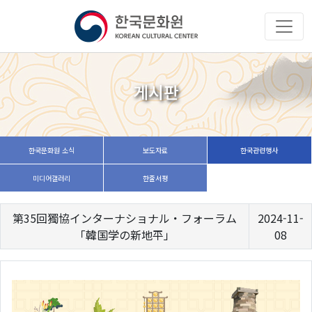
게시판
한국문화원 소식
보도자료
한국관련행사
미디어갤러리
한줄서평
第35回獨協インターナショナル・フォーラム
2024-11-
「韓国学の新地平」
08