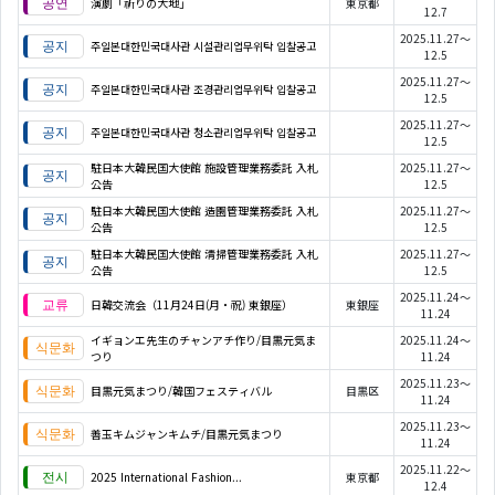
演劇「祈りの大地」
東京都
12.7
2025.11.27～
주일본대한민국대사관 시설관리업무위탁 입찰공고
12.5
2025.11.27～
주일본대한민국대사관 조경관리업무위탁 입찰공고
12.5
2025.11.27～
주일본대한민국대사관 청소관리업무위탁 입찰공고
12.5
駐日本大韓民国大使館 施設管理業務委託 入札
2025.11.27～
公告
12.5
駐日本大韓民国大使館 造園管理業務委託 入札
2025.11.27～
公告
12.5
駐日本大韓民国大使館 清掃管理業務委託 入札
2025.11.27～
公告
12.5
2025.11.24～
日韓交流会（11月24日(月・祝) 東銀座）
東銀座
11.24
イギョンエ先生のチャンアチ作り/目黒元気ま
2025.11.24～
つり
11.24
2025.11.23～
目黒元気まつり/韓国フェスティバル
目黒区
11.24
2025.11.23～
善玉キムジャンキムチ/目黒元気まつり
11.24
2025.11.22～
2025 International Fashion...
東京都
12.4