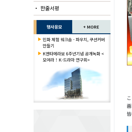
・ 한줄서평
행사응모
+ MORE
▶
민화 체험 워크숍 - 파우치, 쿠션커버
만들기
▶
K엔타메라보 6주년기념 공개녹화 <
모여라！K-드라마 연구회>
こ
画
皆