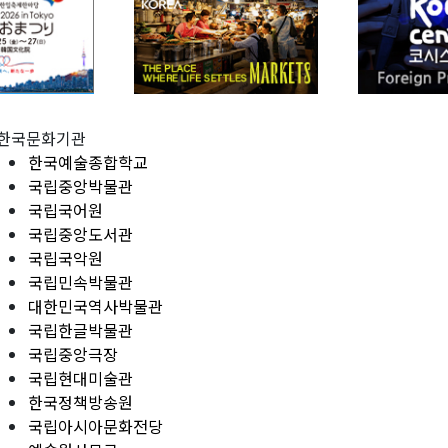
한국문화기관
한국예술종합학교
국립중앙박물관
국립국어원
국립중앙도서관
국립국악원
국립민속박물관
대한민국역사박물관
국립한글박물관
국립중앙극장
국립현대미술관
한국정책방송원
국립아시아문화전당