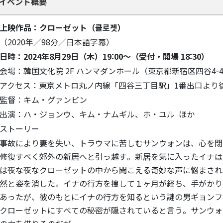
イベント概要
上映作品：クローゼット（클로젯）
（2020年／98分／日本語字幕）
日時：2024年8月29日（木）19:00～（受付・開場 18:30）
会場：韓国文化院 2F ハンマダンホール（東京都新宿区四谷4-4
アクセス：東京メトロ丸ノ内線「四谷三丁目駅」1番出口より
監督：キム・グァンビン
出演：ハ・ジョンウ、キム・ナムギル、ホ・ユル ほか
ストーリー
事故により妻を失い、トラウマに苦しむサンウォンは、心を閉
修復すべく郊外の新居へと引っ越す。新居を気に入ったイナは
は夜な夜なクローゼットの中から聞こえる奇妙な声に悩まされ
然と姿を消した。イナの行方を捜して１ヶ月が経ち、手がかり
あったが、彼のもとにイナの行方を知るという謎の男ギョンフ
クローゼットにすべての秘密が隠されていると言う。サンウォ