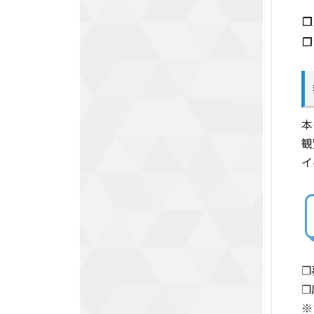
❐
❐
本
観
イ
❐
❐
※