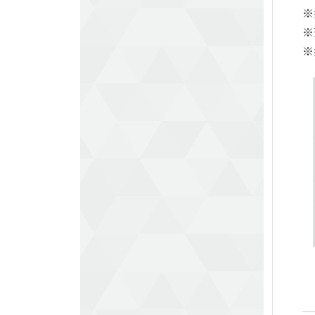
※
※
※