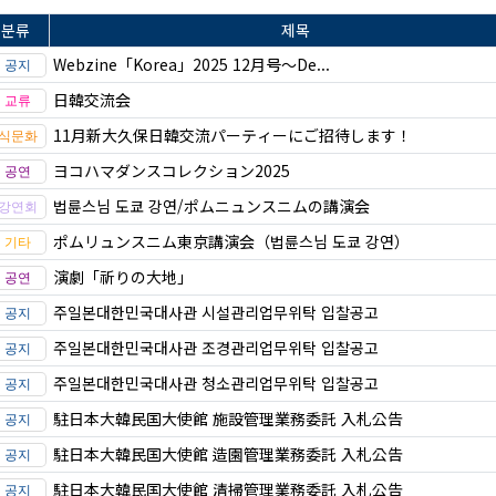
분류
제목
Webzine「Korea」2025 12月号～De...
日韓交流会
11月新大久保日韓交流パーティーにご招待します！
ヨコハマダンスコレクション2025
법륜스님 도쿄 강연/ポムニュンスニムの講演会
ポムリュンスニム東京講演会（법륜스님 도쿄 강연）
演劇「祈りの大地」
주일본대한민국대사관 시설관리업무위탁 입찰공고
주일본대한민국대사관 조경관리업무위탁 입찰공고
주일본대한민국대사관 청소관리업무위탁 입찰공고
駐日本大韓民国大使館 施設管理業務委託 入札公告
駐日本大韓民国大使館 造園管理業務委託 入札公告
駐日本大韓民国大使館 清掃管理業務委託 入札公告