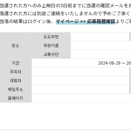
当選された方へのみ上映日の5日前までに当選の確認メールを
落選された方には別途ご連絡をいたしませんので予めご了承く
当落の結果はログイン後、
マイページ >> 応募履歴確認
よりご
도도부현
장소
회장이름
교통수단
기간
2024-08-29 ～ 2
주최자
대표자
메일주소
홈페이지