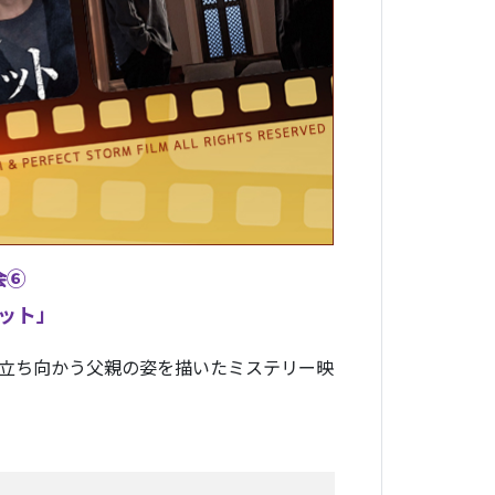
会⑥
ット」
立ち向かう父親の姿を描いたミステリー映