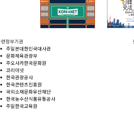
관련정부기관
주일본대한민국대사관
문화체육관광부
주오사카한국문화원
코리아넷
한국관광공사
한국콘텐츠진흥원
국외소재문화유산재단
한국농수산식품유통공사
주일한국교육원