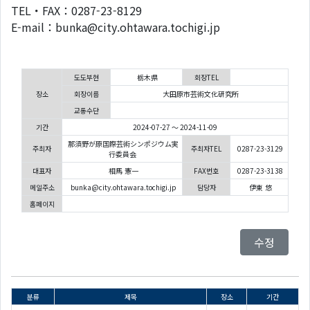
TEL・FAX：0287-23-8129
E-mail：bunka@city.ohtawara.tochigi.jp
도도부현
栃木県
회장TEL
장소
회장이름
大田原市芸術文化研究所
교통수단
기간
2024-07-27 ～ 2024-11-09
那須野が原国際芸術シンポジウム実
주최자
주최자TEL
0287-23-3129
行委員会
대표자
相馬 憲一
FAX번호
0287-23-3138
메일주소
bunka@city.ohtawara.tochigi.jp
담당자
伊東 悠
홈페이지
수정
분류
제목
장소
기간