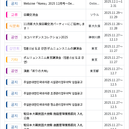
2025.12.1～1
Webzine「Korea」2025 12月号～De...
Onlin...
2.31
2025.11.29～
日韓交流会
ソウル
11.29
11月新大久保日韓交流パーティーにご招待しま
2025.11.28～
新大久保
す！
11.28
2025.11.27～
ヨコハマダンスコレクション2025
神奈川県
12.13
2025.11.27～
법륜스님 도쿄 강연/ポムニュンスニムの講演会
東京
11.27
ポムリュンスニム東京講演会（법륜스님 도쿄 강
2025.11.27～
東京
연）
11.27
2025.11.27～
演劇「祈りの大地」
東京都
12.7
2025.11.27～
주일본대한민국대사관 시설관리업무위탁 입찰공고
12.5
2025.11.27～
주일본대한민국대사관 조경관리업무위탁 입찰공고
12.5
2025.11.27～
주일본대한민국대사관 청소관리업무위탁 입찰공고
12.5
駐日本大韓民国大使館 施設管理業務委託 入札
2025.11.27～
公告
12.5
駐日本大韓民国大使館 造園管理業務委託 入札
2025.11.27～