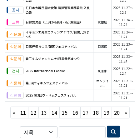
公告
12.5
駐日本大韓民国大使館 清掃管理業務委託 入札
2025.11.27～
公告
12.5
2025.11.24～
日韓交流会（11月24日(月・祝) 東銀座）
東銀座
11.24
イギョンエ先生のチャンアチ作り/目黒元気ま
2025.11.24～
つり
11.24
2025.11.23～
目黒元気まつり/韓国フェスティバル
目黒区
11.24
2025.11.23～
善玉キムジャンキムチ/目黒元気まつり
11.24
2025.11.22～
2025 International Fashion...
東京都
12.4
オンライ
2025.11.21～
第3回ウィキムフェスティバル
ン...
11.21
2025.11.21～
2025 第3回ウィキムフェスティバル
11.21
Previous
Next
«
11
12
13
14
15
16
17
18
19
20
»