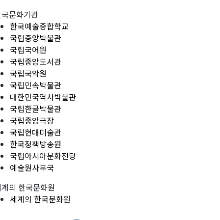
한국문화기관
한국예술종합학교
국립중앙박물관
국립국어원
국립중앙도서관
국립국악원
국립민속박물관
대한민국역사박물관
국립한글박물관
국립중앙극장
국립현대미술관
한국정책방송원
국립아시아문화전당
예술원사무국
세계의 한국문화원
세계의 한국문화원