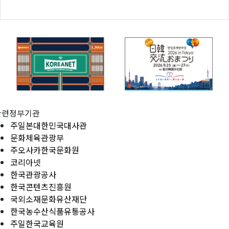
관련정부기관
주일본대한민국대사관
문화체육관광부
주오사카한국문화원
코리아넷
한국관광공사
한국콘텐츠진흥원
국외소재문화유산재단
한국농수산식품유통공사
주일한국교육원