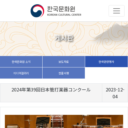
게시판
한국문화원 소식
보도자료
한국관련행사
미디어갤러리
한줄서평
2024年第39回日本管打楽器コンクール
2023-12-
04