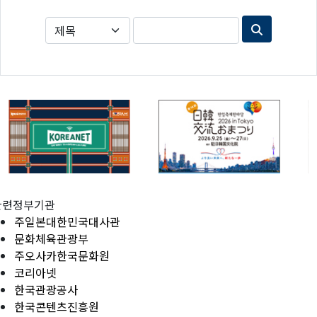
관련정부기관
주일본대한민국대사관
문화체육관광부
주오사카한국문화원
코리아넷
한국관광공사
한국콘텐츠진흥원