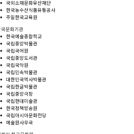
국외소재문화유산재단
한국농수산식품유통공사
주일한국교육원
한국문화기관
한국예술종합학교
국립중앙박물관
국립국어원
국립중앙도서관
국립국악원
국립민속박물관
대한민국역사박물관
국립한글박물관
국립중앙극장
국립현대미술관
한국정책방송원
국립아시아문화전당
예술원사무국