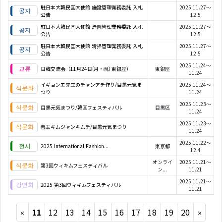
駐日本大韓民国大使館 施設管理業務委託 入札
2025.11.27～
公告
12.5
駐日本大韓民国大使館 造園管理業務委託 入札
2025.11.27～
公告
12.5
駐日本大韓民国大使館 清掃管理業務委託 入札
2025.11.27～
公告
12.5
2025.11.24～
日韓交流会（11月24日(月・祝) 東銀座）
東銀座
11.24
イギョンエ先生のチャンアチ作り/目黒元気ま
2025.11.24～
つり
11.24
2025.11.23～
目黒元気まつり/韓国フェスティバル
目黒区
11.24
2025.11.23～
善玉キムジャンキムチ/目黒元気まつり
11.24
2025.11.22～
2025 International Fashion...
東京都
12.4
オンライ
2025.11.21～
第3回ウィキムフェスティバル
ン...
11.21
2025.11.21～
2025 第3回ウィキムフェスティバル
11.21
Previous
Next
«
11
12
13
14
15
16
17
18
19
20
»