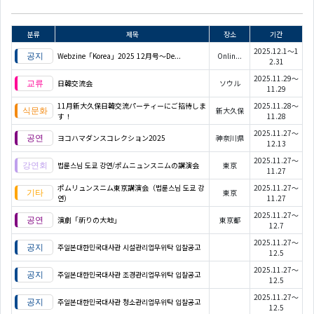
분류
제목
장소
기간
2025.12.1～1
Webzine「Korea」2025 12月号～De...
Onlin...
2.31
2025.11.29～
日韓交流会
ソウル
11.29
11月新大久保日韓交流パーティーにご招待しま
2025.11.28～
新大久保
す！
11.28
2025.11.27～
ヨコハマダンスコレクション2025
神奈川県
12.13
2025.11.27～
법륜스님 도쿄 강연/ポムニュンスニムの講演会
東京
11.27
ポムリュンスニム東京講演会（법륜스님 도쿄 강
2025.11.27～
東京
연）
11.27
2025.11.27～
演劇「祈りの大地」
東京都
12.7
2025.11.27～
주일본대한민국대사관 시설관리업무위탁 입찰공고
12.5
2025.11.27～
주일본대한민국대사관 조경관리업무위탁 입찰공고
12.5
2025.11.27～
주일본대한민국대사관 청소관리업무위탁 입찰공고
12.5