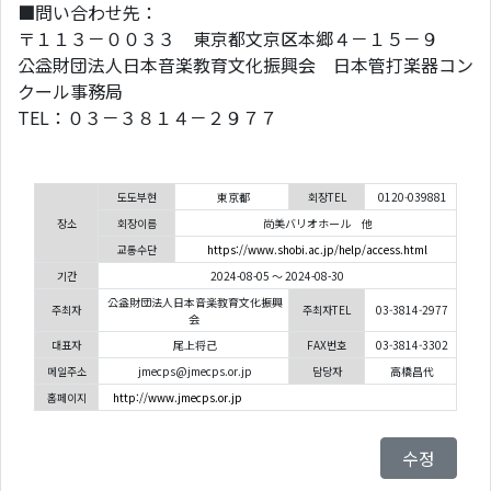
■問い合わせ先：
〒１１３－００３３ 東京都文京区本郷４－１５－９
公益財団法人日本音楽教育文化振興会 日本管打楽器コン
クール事務局
TEL：０３－３８１４－２９７７
도도부현
東京都
회장TEL
0120-039881
장소
회장이름
尚美バリオホール 他
교통수단
https://www.shobi.ac.jp/help/access.html
기간
2024-08-05 ～ 2024-08-30
公益財団法人日本音楽教育文化振興
주최자
주최자TEL
03-3814-2977
会
대표자
尾上将己
FAX번호
03-3814-3302
메일주소
jmecps@jmecps.or.jp
담당자
高橋昌代
홈페이지
http://www.jmecps.or.jp
수정