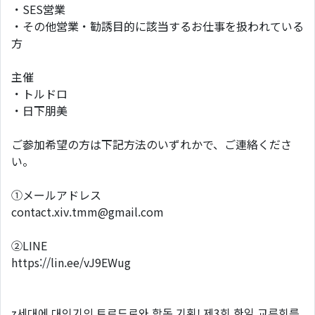
・SES営業
・その他営業・勧誘目的に該当するお仕事を扱われている
方
主催
・トルドロ
・日下朋美
ご参加希望の方は下記方法のいずれかで、ご連絡くださ
い。
①メールアドレス
contact.xiv.tmm@gmail.com
②LINE
https://lin.ee/vJ9EWug
z세대에 대인기의 트르드로와 합동 기획! 제3회 한일 교류회를