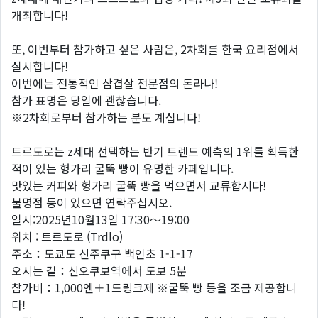
개최합니다!
또, 이번부터 참가하고 싶은 사람은, 2차회를 한국 요리점에서
실시합니다!
이번에는 전통적인 삼겹살 전문점의 돈라나!
참가 표명은 당일에 괜찮습니다.
※2차회로부터 참가하는 분도 계십니다!
트르도로는 z세대 선택하는 반기 트렌드 예측의 1위를 획득한
적이 있는 헝가리 굴뚝 빵이 유명한 카페입니다.
맛있는 커피와 헝가리 굴뚝 빵을 먹으면서 교류합시다!
불명점 등이 있으면 연락주십시오.
일시:2025년10월13일 17:30～19:00
위치 : 트르도로 (Trdlo)
주소：도쿄도 신주쿠구 백인초 1-1-17
오시는 길：신오쿠보역에서 도보 5분
참가비：1,000엔＋1드링크제 ※굴뚝 빵 등을 조금 제공합니
다!