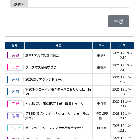
홈페이지
수정
분류
제목
장소
기간
2025.12.19～
創立100周年記念演奏会
東京都
12.19
2025.12.19～
クリスマス日韓交流会
東銀座
12.19
2025.12.17～
2026コリアグランドセール
2.22
第20期グローバルモニターパロお知らせ団「Fr
2025.12.17～
ien...
1.14
2025.12.14～
K-MUSICAL PROJECT主催「韓国ミュージ...
東京都
12.14
第36回 獨協インターナショナル・フォーラム
埼玉県草
2025.12.13～
東アジ...
加...
12.14
2025.12.13～
第１2回チアリーディング世界選手権大会
群馬県
12.13
2025.12.11～