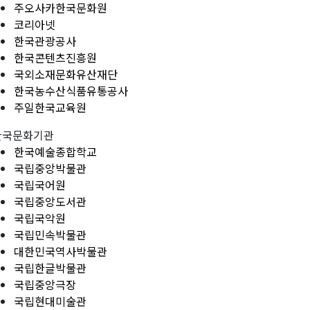
주오사카한국문화원
코리아넷
한국관광공사
한국콘텐츠진흥원
국외소재문화유산재단
한국농수산식품유통공사
주일한국교육원
한국문화기관
한국예술종합학교
국립중앙박물관
국립국어원
국립중앙도서관
국립국악원
국립민속박물관
대한민국역사박물관
국립한글박물관
국립중앙극장
국립현대미술관