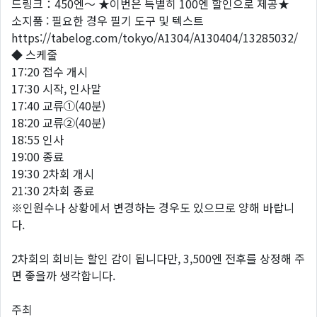
드링크：450엔～ ★이번은 특별히 100엔 할인으로 제공★
소지품 : 필요한 경우 필기 도구 및 텍스트
https://tabelog.com/tokyo/A1304/A130404/13285032/
◆ 스케줄
17:20 접수 개시
17:30 시작, 인사말
17:40 교류①(40분)
18:20 교류②(40분)
18:55 인사
19:00 종료
19:30 2차회 개시
21:30 2차회 종료
※인원수나 상황에서 변경하는 경우도 있으므로 양해 바랍니
다.
2차회의 회비는 할인 감이 됩니다만, 3,500엔 전후를 상정해 주
면 좋을까 생각합니다.
주최