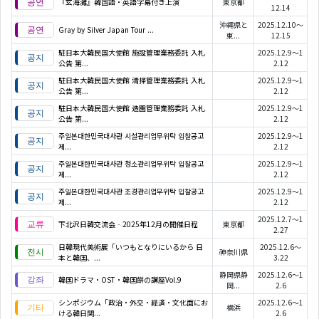
『玄海灘』韓国語・英語字幕付き上演
東京都
12.14
沖縄県と
2025.12.10～
Gray by Silver Japan Tour ...
東...
12.15
駐日本大韓民国大使館 施設管理業務委託 入札
2025.12.9～1
公告 第...
2.12
駐日本大韓民国大使館 清掃管理業務委託 入札
2025.12.9～1
公告 第...
2.12
駐日本大韓民国大使館 造園管理業務委託 入札
2025.12.9～1
公告 第...
2.12
주일본대한민국대사관 시설관리업무위탁 입찰공고
2025.12.9～1
제...
2.12
주일본대한민국대사관 청소관리업무위탁 입찰공고
2025.12.9～1
제...
2.12
주일본대한민국대사관 조경관리업무위탁 입찰공고
2025.12.9～1
제...
2.12
2025.12.7～1
下北沢日韓交流会‐2025年12月の開催日程
東京都
2.27
日韓現代美術展「いつもとなりにいるから 日
2025.12.6～
神奈川県
本と韓国、...
3.22
静岡県静
2025.12.6～1
韓国ドラマ・OST・韓国餅の講座Vol.9
岡...
2.6
シンポジウム「政治・外交・経済・文化面にお
2025.12.6～1
横浜
ける韓日関...
2.6