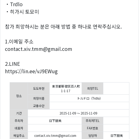
・Trdlo
・히가시 토모미
참가 희망하시는 분은 아래 방법 중 하나로 연락주십시오.
1.이메일 주소
contact.xiv.tmm@gmail.com
2.LINE
https://lin.ee/vJ9EWug
東京都新宿区百人町
도도부현
회장TEL
1-1-17
장소
회장이름
トルドロ（Trdlo）
교통수단
기간
2025-11-09 ～ 2025-11-09
주최자
日下朋美
주최자TEL
대표자
FAX번호
메일주소
contact.xiv.tmm@gmail.com
담당자
日下朋美