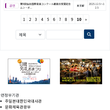
第9回仙台国際音楽コンクール最高位受賞記念
2025.12.5～1
東京都
ムン・ボ...
2.5
Next
1
2
3
4
5
6
7
8
9
10
»
관련정부기관
주일본대한민국대사관
문화체육관광부