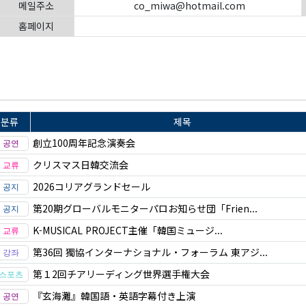
메일주소
co_miwa@hotmail.com
홈페이지
분류
제목
創立100周年記念演奏会
クリスマス日韓交流会
2026コリアグランドセール
第20期グローバルモニターパロお知らせ団「Frien...
K-MUSICAL PROJECT主催「韓国ミュージ...
第36回 獨協インターナショナル・フォーラム 東アジ...
第１2回チアリーディング世界選手権大会
『玄海灘』韓国語・英語字幕付き上演