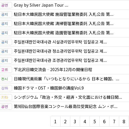
Gray by Silver Japan Tour ...
駐日本大韓民国大使館 施設管理業務委託 入札公告 第...
駐日本大韓民国大使館 清掃管理業務委託 入札公告 第...
駐日本大韓民国大使館 造園管理業務委託 入札公告 第...
주일본대한민국대사관 시설관리업무위탁 입찰공고 제...
주일본대한민국대사관 청소관리업무위탁 입찰공고 제...
주일본대한민국대사관 조경관리업무위탁 입찰공고 제...
下北沢日韓交流会‐2025年12月の開催日程
日韓現代美術展「いつもとなりにいるから 日本と韓国、...
韓国ドラマ・OST・韓国餅の講座Vol.9
シンポジウム「政治・外交・経済・文化面における韓日関...
第9回仙台国際音楽コンクール最高位受賞記念 ムン・ボ...
1
2
3
4
5
6
7
8