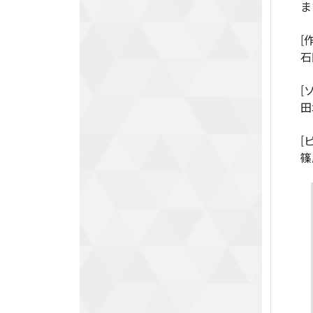
ま
[
石
[
田
[
篠