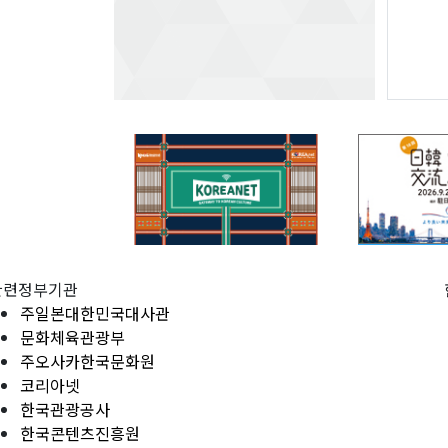
관련정부기관
주일본대한민국대사관
문화체육관광부
주오사카한국문화원
코리아넷
한국관광공사
한국콘텐츠진흥원