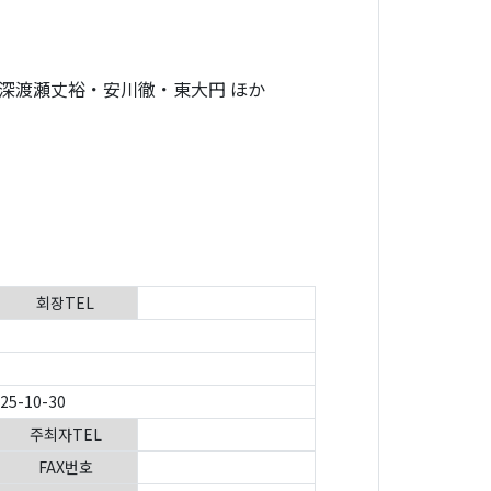
深渡瀬丈裕・安川徹・東大円 ほか
회장TEL
025-10-30
주최자TEL
FAX번호