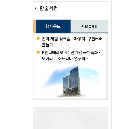
・ 한줄서평
행사응모
+ MORE
▶
민화 체험 워크숍 - 파우치, 쿠션커버
만들기
▶
K엔타메라보 6주년기념 공개녹화 <
모여라！K-드라마 연구회>