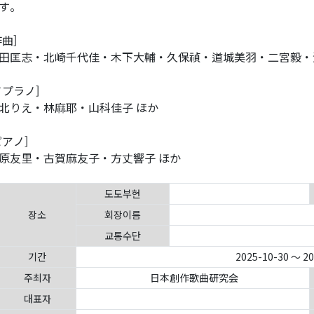
す。
作曲]
田匡志・北崎千代佳・木下大輔・久保禎・道城美羽・二宮毅・
ソプラノ]
北りえ・林麻耶・山科佳子 ほか
ピアノ]
原友里・古賀麻友子・方丈響子 ほか
도도부현
장소
회장이름
교통수단
기간
2025-10-30 ～ 2
주최자
日本創作歌曲研究会
대표자