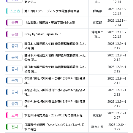
東アジ...
加...
12.14
2025.12.13～
第１2回チアリーディング世界選手権大会
群馬県
12.13
2025.12.11～
『玄海灘』韓国語・英語字幕付き上演
東京都
12.14
沖縄県と
2025.12.10～
Gray by Silver Japan Tour ...
東...
12.15
駐日本大韓民国大使館 施設管理業務委託 入札
2025.12.9～1
公告 第...
2.12
駐日本大韓民国大使館 清掃管理業務委託 入札
2025.12.9～1
公告 第...
2.12
駐日本大韓民国大使館 造園管理業務委託 入札
2025.12.9～1
公告 第...
2.12
주일본대한민국대사관 시설관리업무위탁 입찰공고
2025.12.9～1
제...
2.12
주일본대한민국대사관 청소관리업무위탁 입찰공고
2025.12.9～1
제...
2.12
주일본대한민국대사관 조경관리업무위탁 입찰공고
2025.12.9～1
제...
2.12
2025.12.7～1
下北沢日韓交流会‐2025年12月の開催日程
東京都
2.27
日韓現代美術展「いつもとなりにいるから 日
2025.12.6～
神奈川県
本と韓国、...
3.22