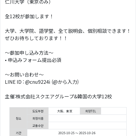
仁川大学（東京のみ）
全12校が参加します！
大学、大学院、語学堂、全て説明会、個別相談できます！
ぜひお待ちしております！！
～参加申し込み方法～
• 申込みフォーム提出必須
～お問い合わせ～
LINE ID : @cnu9224i (@から入力)
主催:株式会社スクエアグループ&韓国の大学12校
도도부현
大阪、東京
회장TEL
장소
회장이름
교통수단
기간
2025-10-25 ～ 2025-10-26