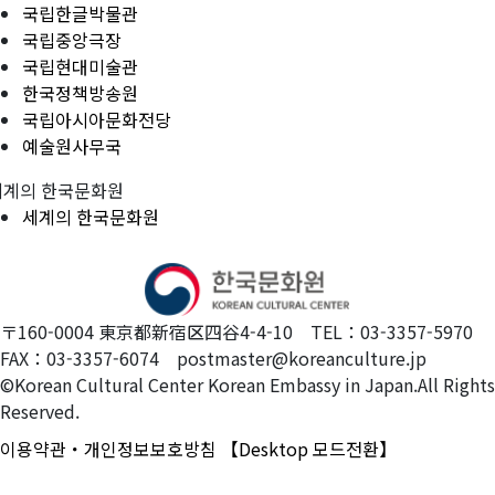
국립한글박물관
국립중앙극장
국립현대미술관
한국정책방송원
국립아시아문화전당
예술원사무국
세계의 한국문화원
세계의 한국문화원
〒160-0004 東京都新宿区四谷4-4-10 TEL：03-3357-5970
FAX：03-3357-6074 postmaster@koreanculture.jp
©Korean Cultural Center Korean Embassy in Japan.All Rights
Reserved.
이용약관・개인정보보호방침
【Desktop 모드전환】