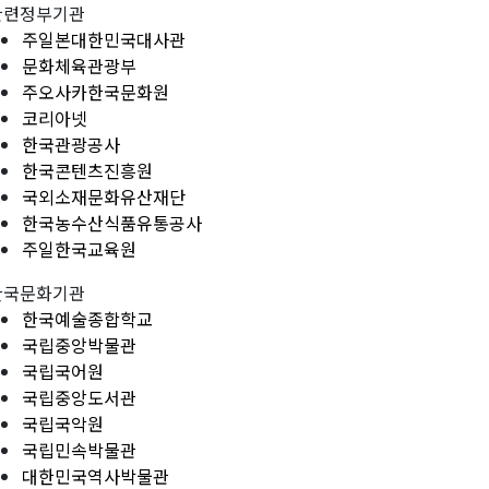
관련정부기관
주일본대한민국대사관
문화체육관광부
주오사카한국문화원
코리아넷
한국관광공사
한국콘텐츠진흥원
국외소재문화유산재단
한국농수산식품유통공사
주일한국교육원
한국문화기관
한국예술종합학교
국립중앙박물관
국립국어원
국립중앙도서관
국립국악원
국립민속박물관
대한민국역사박물관