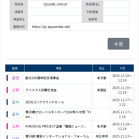
주최자
SQUARE GROUP
주최자TEL
대표자
FAX번호
메일주소
담당자
홈페이지
https://jp.square-edu.net/
수정
분류
제목
장소
기간
2025.12.19～
創立100周年記念演奏会
東京都
12.19
2025.12.19～
クリスマス日韓交流会
東銀座
12.19
2025.12.17～
2026コリアグランドセール
2.22
第20期グローバルモニターパロお知らせ団「Fr
2025.12.17～
ien...
1.14
2025.12.14～
K-MUSICAL PROJECT主催「韓国ミュージ...
東京都
12.14
第36回 獨協インターナショナル・フォーラム
埼玉県草
2025.12.13～