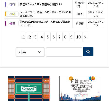
静岡県静
2025.12.6～1
韓国ドラマ・OST・韓国餅の講座Vol.9
岡...
2.6
シンポジウム「政治・外交・経済・文化面にお
2025.12.6～1
横浜
ける韓日関...
2.6
第9回仙台国際音楽コンクール最高位受賞記念
2025.12.5～1
東京都
ムン・ボ...
2.5
Next
1
2
3
4
5
6
7
8
9
10
»