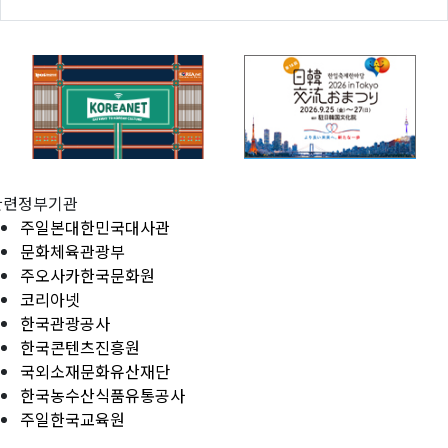
관련정부기관
주일본대한민국대사관
문화체육관광부
주오사카한국문화원
코리아넷
한국관광공사
한국콘텐츠진흥원
국외소재문화유산재단
한국농수산식품유통공사
주일한국교육원