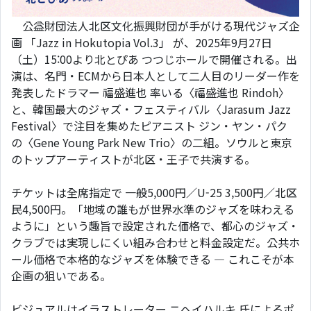
公益財団法人北区文化振興財団が手がける現代ジャズ企
画 「Jazz in Hokutopia Vol.3」 が、2025年9月27日
（土）15:00より北とぴあ つつじホールで開催される。出
演は、名門・ECMから日本人として二人目のリーダー作を
発表したドラマー 福盛進也 率いる〈福盛進也 Rindoh〉
と、韓国最大のジャズ・フェスティバル〈Jarasum Jazz
Festival〉で注目を集めたピアニスト ジン・ヤン・パク
の〈Gene Young Park New Trio〉の二組。ソウルと東京
のトップアーティストが北区・王子で共演する。
チケットは全席指定で 一般5,000円／U-25 3,500円／北区
民4,500円。「地域の誰もが世界水準のジャズを味わえる
ように」という趣旨で設定された価格で、都心のジャズ・
クラブでは実現しにくい組み合わせと料金設定だ。公共ホ
ール価格で本格的なジャズを体験できる ― これこそが本
企画の狙いである。
ビジュアルはイラストレーター ニヘイハルキ 氏によるポ