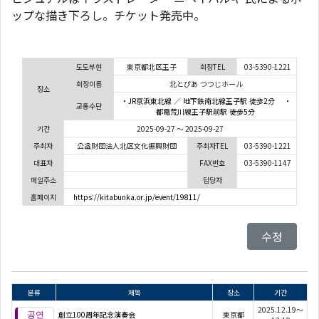
ップな描き下ろし。チケット発売中。
도도부현
東京都北区王子
회장TEL
03-5390-1221
회장이름
北とぴあ つつじホール
장소
・JR京浜東北線 ／ 地下鉄南北線王子駅 徒歩2分 ・
교통수단
都電荒川線王子駅前駅 徒歩5分
기간
2025-09-27 ～ 2025-09-27
주최자
公益財団法人北区文化振興財団
주최자TEL
03-5390-1221
대표자
FAX번호
03-5390-1147
메일주소
담당자
홈페이지
https://kitabunka.or.jp/event/19811/
수정
분류
제목
장소
기간
2025.12.19～
創立100周年記念演奏会
東京都