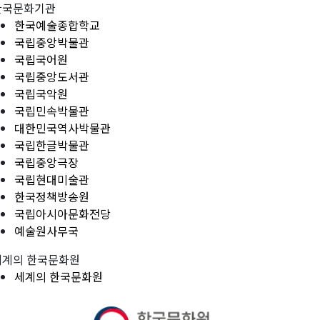
한국문화기관
한국예술종합학교
국립중앙박물관
국립국어원
국립중앙도서관
국립국악원
국립민속박물관
대한민국역사박물관
국립한글박물관
국립중앙극장
국립현대미술관
한국정책방송원
국립아시아문화전당
예술원사무국
세계의 한국문화원
세계의 한국문화원