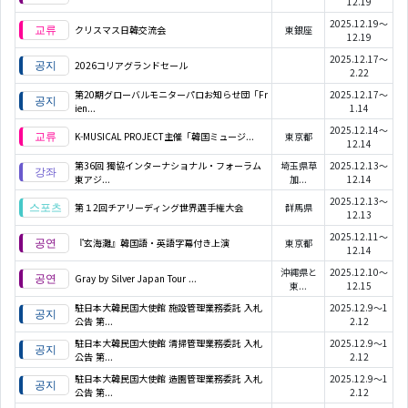
12.19
2025.12.19～
クリスマス日韓交流会
東銀座
12.19
2025.12.17～
2026コリアグランドセール
2.22
第20期グローバルモニターパロお知らせ団「Fr
2025.12.17～
ien...
1.14
2025.12.14～
K-MUSICAL PROJECT主催「韓国ミュージ...
東京都
12.14
第36回 獨協インターナショナル・フォーラム
埼玉県草
2025.12.13～
東アジ...
加...
12.14
2025.12.13～
第１2回チアリーディング世界選手権大会
群馬県
12.13
2025.12.11～
『玄海灘』韓国語・英語字幕付き上演
東京都
12.14
沖縄県と
2025.12.10～
Gray by Silver Japan Tour ...
東...
12.15
駐日本大韓民国大使館 施設管理業務委託 入札
2025.12.9～1
公告 第...
2.12
駐日本大韓民国大使館 清掃管理業務委託 入札
2025.12.9～1
公告 第...
2.12
駐日本大韓民国大使館 造園管理業務委託 入札
2025.12.9～1
公告 第...
2.12