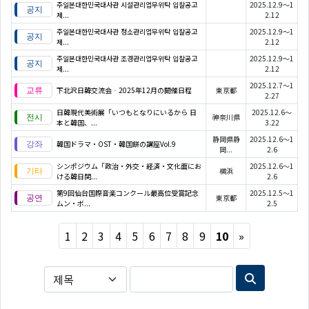
주일본대한민국대사관 시설관리업무위탁 입찰공고
2025.12.9～1
제...
2.12
주일본대한민국대사관 청소관리업무위탁 입찰공고
2025.12.9～1
제...
2.12
주일본대한민국대사관 조경관리업무위탁 입찰공고
2025.12.9～1
제...
2.12
2025.12.7～1
下北沢日韓交流会‐2025年12月の開催日程
東京都
2.27
日韓現代美術展「いつもとなりにいるから 日
2025.12.6～
神奈川県
本と韓国、...
3.22
静岡県静
2025.12.6～1
韓国ドラマ・OST・韓国餅の講座Vol.9
岡...
2.6
シンポジウム「政治・外交・経済・文化面にお
2025.12.6～1
横浜
ける韓日関...
2.6
第9回仙台国際音楽コンクール最高位受賞記念
2025.12.5～1
東京都
ムン・ボ...
2.5
Next
1
2
3
4
5
6
7
8
9
10
»