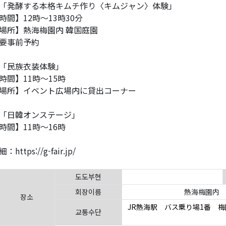
「発酵する本格キムチ作り〈キムジャン〉体験」
時間】12時～13時30分
場所】熱海梅園内 韓国庭園
要事前予約
「民族衣装体験」
時間】11時～15時
場所】イベント広場内に貸出コーナー
「日韓オンステージ」
時間】11時～16時
：https://g-fair.jp/
도도부현
회장이름
熱海梅園内 
장소
JR熱海駅 バス乗り場1番 
교통수단