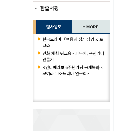
・ 한줄서평
행사응모
+ MORE
▶
한국드라마『여왕의 집』상영 & 토
크쇼
▶
민화 체험 워크숍 - 파우치, 쿠션커버
만들기
▶
K엔타메라보 6주년기념 공개녹화 <
모여라！K-드라마 연구회>