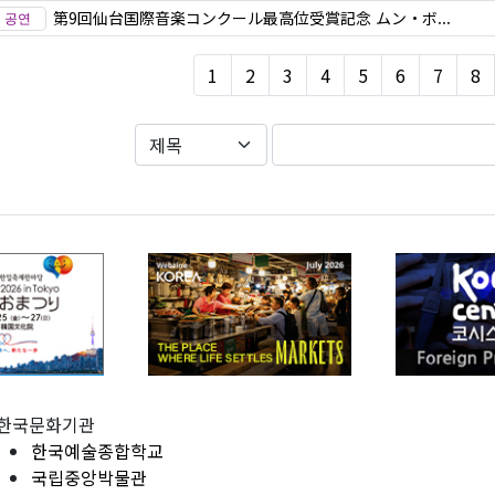
第9回仙台国際音楽コンクール最高位受賞記念 ムン・ボ...
1
2
3
4
5
6
7
8
한국문화기관
한국예술종합학교
국립중앙박물관