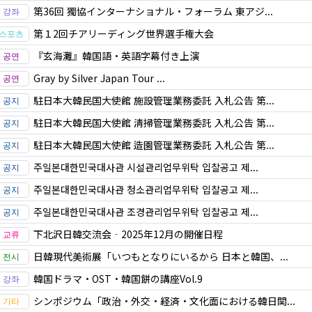
第36回 獨協インターナショナル・フォーラム 東アジ...
第１2回チアリーディング世界選手権大会
『玄海灘』韓国語・英語字幕付き上演
Gray by Silver Japan Tour ...
駐日本大韓民国大使館 施設管理業務委託 入札公告 第...
駐日本大韓民国大使館 清掃管理業務委託 入札公告 第...
駐日本大韓民国大使館 造園管理業務委託 入札公告 第...
주일본대한민국대사관 시설관리업무위탁 입찰공고 제...
주일본대한민국대사관 청소관리업무위탁 입찰공고 제...
주일본대한민국대사관 조경관리업무위탁 입찰공고 제...
下北沢日韓交流会‐2025年12月の開催日程
日韓現代美術展「いつもとなりにいるから 日本と韓国、...
韓国ドラマ・OST・韓国餅の講座Vol.9
シンポジウム「政治・外交・経済・文化面における韓日関...