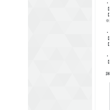
・
【
【
※
・
【
【
・
【
詳細