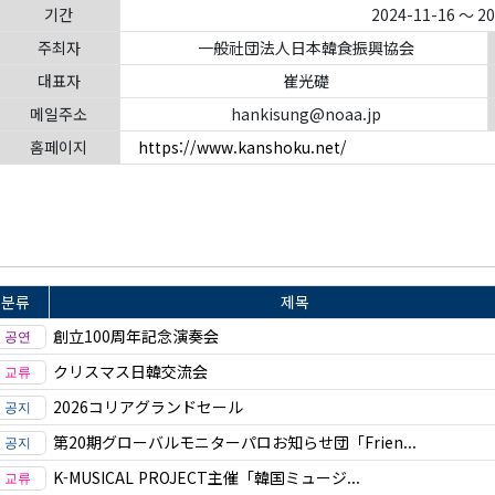
기간
2024-11-16 ～ 2
주최자
一般社団法人日本韓食振興協会
대표자
崔光礎
메일주소
hankisung@noaa.jp
홈페이지
https://www.kanshoku.net/
분류
제목
創立100周年記念演奏会
クリスマス日韓交流会
2026コリアグランドセール
第20期グローバルモニターパロお知らせ団「Frien...
K-MUSICAL PROJECT主催「韓国ミュージ...