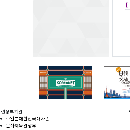
관련정부기관
주일본대한민국대사관
문화체육관광부