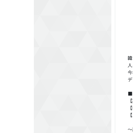
韓
人
今
デ
■
【
【
【
～