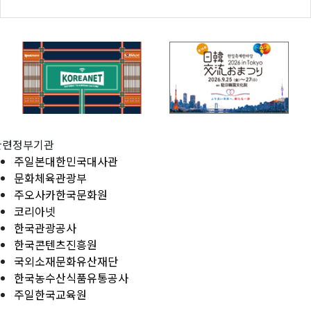
관련정부기관
주일본대한민국대사관
문화체육관광부
주오사카한국문화원
코리아넷
한국관광공사
한국콘텐츠진흥원
국외소재문화유산재단
한국농수산식품유통공사
주일한국교육원