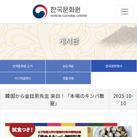
게시판
한국문화원 소식
보도자료
한국관련행사
미디어갤러리
한줄서평
韓国から金廷恩先生 来日！「本場のキンパ教
2025-10-
室」
10