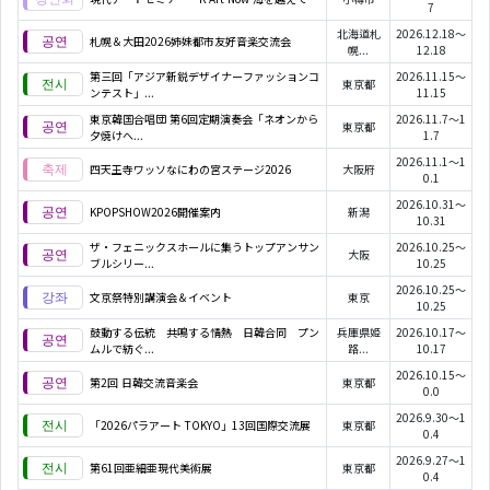
7
北海道札
2026.12.18～
札幌＆大田2026姉妹都市友好音楽交流会
幌...
12.18
第三回「アジア新鋭デザイナーファッションコ
2026.11.15～
東京都
ンテスト」...
11.15
東京韓国合唱団 第6回定期演奏会「ネオンから
2026.11.7～1
東京都
夕焼けへ...
1.7
2026.11.1～1
四天王寺ワッソなにわの宮ステージ2026
大阪府
0.1
2026.10.31～
KPOPSHOW2026開催案内
新潟
10.31
ザ・フェニックスホールに集うトップアンサン
2026.10.25～
大阪
ブルシリー...
10.25
2026.10.25～
文京祭特別講演会＆イベント
東京
10.25
鼓動する伝統 共鳴する情熱 日韓合同 プン
兵庫県姫
2026.10.17～
ムルで紡ぐ...
路...
10.17
2026.10.15～
第2回 日韓交流音楽会
東京都
0.0
2026.9.30～1
「2026パラアート TOKYO」13回国際交流展
東京都
0.4
2026.9.27～1
第61回亜細亜現代美術展
東京都
0.4