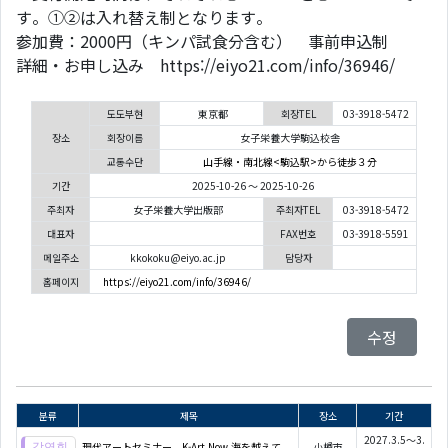
す。①②は入れ替え制となります。
参加費：2000円（キンパ試食分含む） 事前申込制
詳細・お申し込み https://eiyo21.com/info/36946/
도도부현
東京都
회장TEL
03-3918-5472
장소
회장이름
女子栄養大学駒込校舎
교통수단
山手線・南北線<駒込駅>から徒歩３分
기간
2025-10-26 ～ 2025-10-26
주최자
女子栄養大学出版部
주최자TEL
03-3918-5472
대표자
FAX번호
03-3918-5591
메일주소
kkokoku@eiyo.ac.jp
담당자
홈페이지
https://eiyo21.com/info/36946/
수정
분류
제목
장소
기간
2027.3.5～3.
現代アートセミナー K-Art Now 海を越えて
小樽市