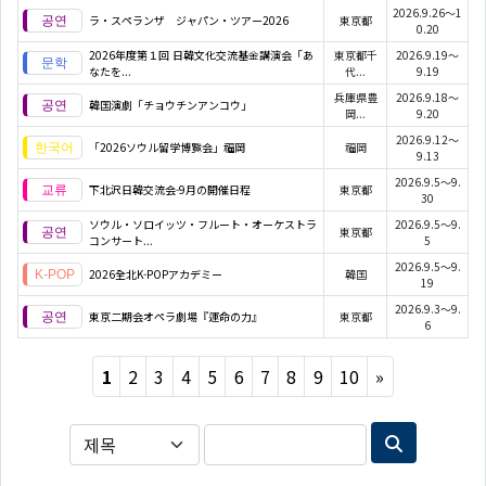
2026.9.26～1
ラ・スペランザ ジャパン・ツアー2026
東京都
0.20
2026年度第１回 日韓文化交流基金講演会「あ
東京都千
2026.9.19～
なたを...
代...
9.19
兵庫県豊
2026.9.18～
韓国演劇「チョウチンアンコウ」
岡...
9.20
2026.9.12～
「2026ソウル留学博覧会」福岡
福岡
9.13
2026.9.5～9.
下北沢日韓交流会-9月の開催日程
東京都
30
ソウル・ソロイッツ・フルート・オーケストラ
2026.9.5～9.
東京都
コンサート...
5
2026.9.5～9.
2026全北K-POPアカデミー
韓国
19
2026.9.3～9.
東京二期会オペラ劇場『運命の力』
東京都
6
Next
1
2
3
4
5
6
7
8
9
10
»