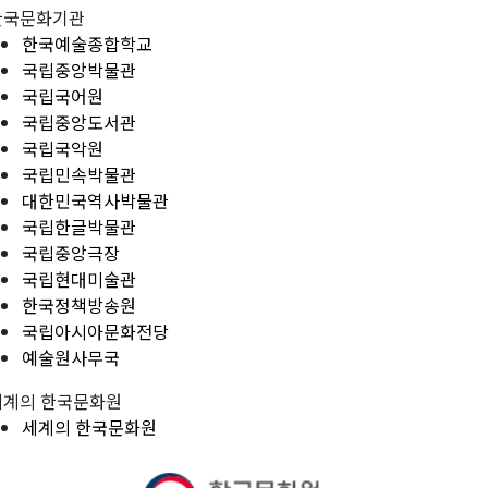
한국문화기관
한국예술종합학교
국립중앙박물관
국립국어원
국립중앙도서관
국립국악원
국립민속박물관
대한민국역사박물관
국립한글박물관
국립중앙극장
국립현대미술관
한국정책방송원
국립아시아문화전당
예술원사무국
세계의 한국문화원
세계의 한국문화원