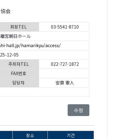
者協会
회장TEL
03-5541-8710
離宮朝日ホール
hi-hall.jp/hamarikyu/access/
025-12-05
주최자TEL
022-727-1872
FAX번호
담당자
安齋 憲人
수정
장소
기간