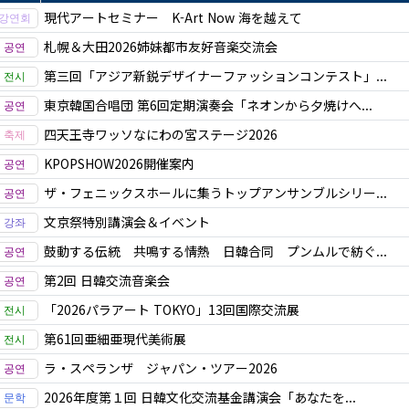
現代アートセミナー K-Art Now 海を越えて
札幌＆大田2026姉妹都市友好音楽交流会
第三回「アジア新鋭デザイナーファッションコンテスト」...
東京韓国合唱団 第6回定期演奏会「ネオンから夕焼けへ...
四天王寺ワッソなにわの宮ステージ2026
KPOPSHOW2026開催案内
ザ・フェニックスホールに集うトップアンサンブルシリー...
文京祭特別講演会＆イベント
鼓動する伝統 共鳴する情熱 日韓合同 プンムルで紡ぐ...
第2回 日韓交流音楽会
「2026パラアート TOKYO」13回国際交流展
第61回亜細亜現代美術展
ラ・スペランザ ジャパン・ツアー2026
2026年度第１回 日韓文化交流基金講演会「あなたを...