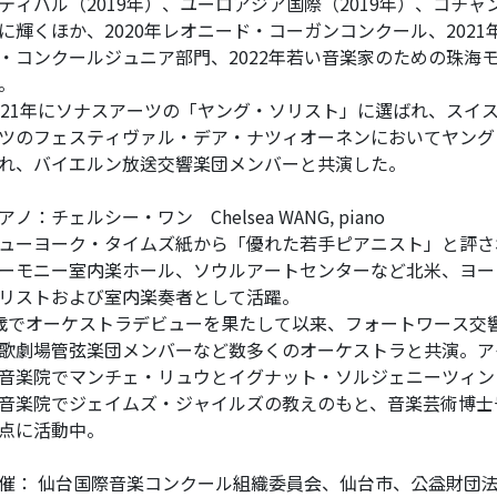
ティバル（2019年）、ユーロアジア国際（2019年）、コチャ
に輝くほか、2020年レオニード・コーガンコンクール、202
・コンクールジュニア部門、2022年若い音楽家のための珠海
。
021年にソナスアーツの「ヤング・ソリスト」に選ばれ、スイス
ツのフェスティヴァル・デア・ナツィオーネンにおいてヤング
れ、バイエルン放送交響楽団メンバーと共演した。
アノ：チェルシー・ワン Chelsea WANG, piano
ューヨーク・タイムズ紙から「優れた若手ピアニスト」と評さ
ーモニー室内楽ホール、ソウルアートセンターなど北米、ヨー
リストおよび室内楽奏者として活躍。
歳でオーケストラデビューを果たして以来、フォートワース交
歌劇場管弦楽団メンバーなど数多くのオーケストラと共演。ア
音楽院でマンチェ・リュウとイグナット・ソルジェニーツィン
音楽院でジェイムズ・ジャイルズの教えのもと、音楽芸術博士
点に活動中。
催： 仙台国際音楽コンクール組織委員会、仙台市、公益財団