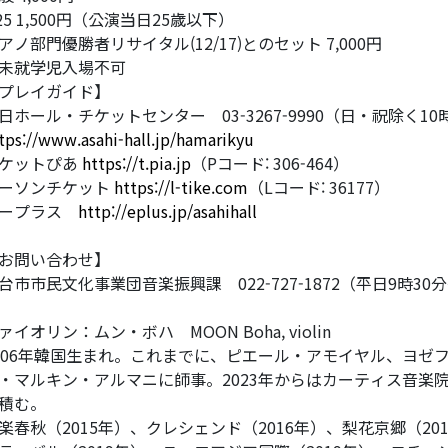
25 1,500円（公演当日25歳以下）
アノ部門優勝者リサイタル(12/17)とのセット 7,000円
未就学児入場不可
プレイガイド】
日ホール・チケットセンター 03-3267-9990（日・祝除く10
tps://www.asahi-hall.jp/hamarikyu
ケットぴあ
https://t.pia.jp
（Pコード: 306-464）
ーソンチケット
https://l-tike.com
（Lコード: 36177）
イープラス
http://eplus.jp/asahihall
お問い合わせ】
台市市民文化事業団音楽振興課 022-727-1872（平日9時30
ァイオリン：ムン・ボハ MOON Boha, violin
006年韓国生まれ。これまでに、ピエール・アモイヤル、ヨゼ
・マルキン・アルマニに師事。2023年からはカーティス音楽
積む。
楽春秋（2015年）、クレシェンド（2016年）、梨花京郷（2