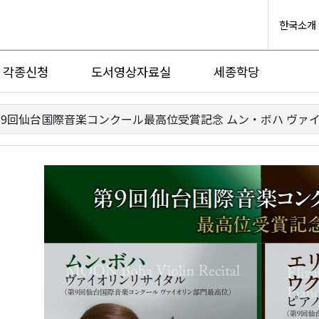
한국소개
각종신청
도서영상자료실
세종학당
9回仙台国際音楽コンクール最高位受賞記念 ムン・ボハ ヴァ