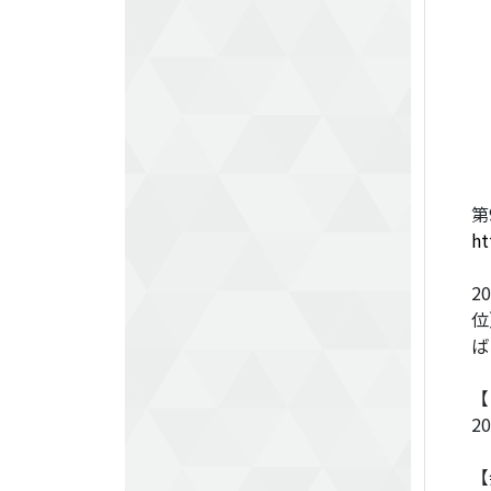
第
ht
2
位
ば
【
2
【