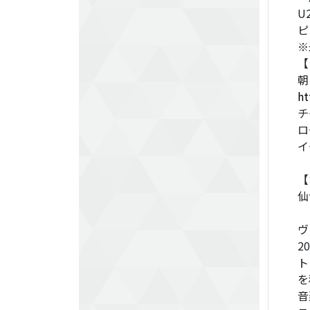
U
ピ
※
【
朝
ht
チ
ロ
【
仙
ヴ
2
ト
を
音