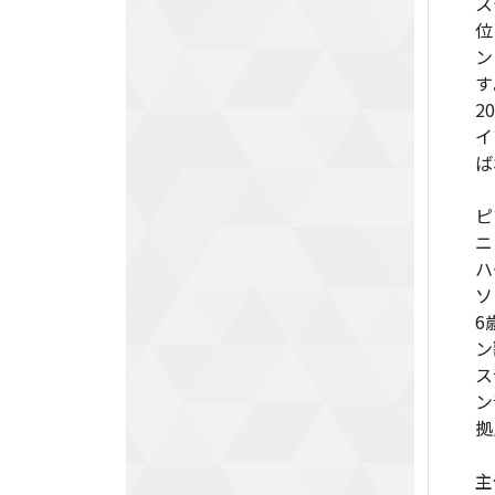
ス
位
ン
す
2
イ
ば
ピ
ニ
ハ
ソ
6
ン
ス
ン
拠
主