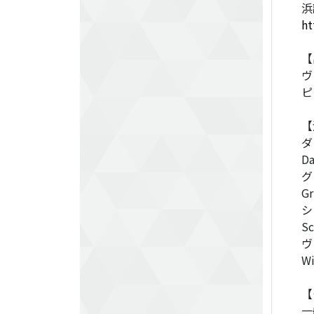
浜
ht
【
ヴ
ピ
【
ダ
Da
グ
Gr
シ
Sc
ヴ
Wi
【
一