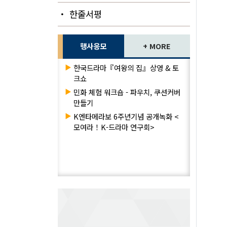
・ 한줄서평
행사응모
+ MORE
▶
한국드라마『여왕의 집』상영 & 토
크쇼
▶
민화 체험 워크숍 - 파우치, 쿠션커버
만들기
▶
K엔타메라보 6주년기념 공개녹화 <
모여라！K-드라마 연구회>