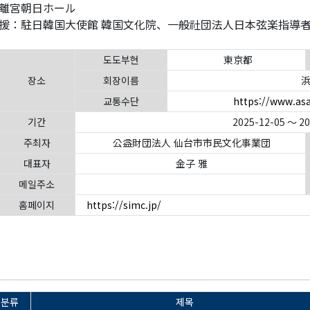
離宮朝日ホール
援：駐日韓国大使館 韓国文化院、一般社団法人日本弦楽指導
도도부현
東京都
장소
회장이름
浜
교통수단
https://www.asa
기간
2025-12-05 ～ 2
주최자
公益財団法人 仙台市市民文化事業団
대표자
金子 雅
메일주소
홈페이지
https://simc.jp/
분류
제목