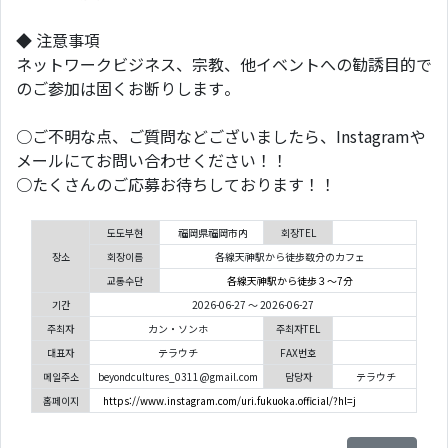
◆ 注意事項
ネットワークビジネス、宗教、他イベントへの勧誘目的で
のご参加は固くお断りします。
○ご不明な点、ご質問などございましたら、Instagramや
メールにてお問い合わせください！！
○たくさんのご応募お待ちしております！！
도도부현
福岡県福岡市内
회장TEL
장소
회장이름
各線天神駅から徒歩数分のカフェ
교통수단
各線天神駅から徒歩３〜7分
기간
2026-06-27 ～ 2026-06-27
주최자
カン・ソンホ
주최자TEL
대표자
テラウチ
FAX번호
메일주소
beyondcultures_0311@gmail.com
담당자
テラウチ
홈페이지
https://www.instagram.com/uri.fukuoka.official/?hl=j