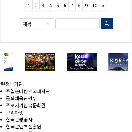
Next
1
2
3
4
5
6
7
8
9
10
»
관련정부기관
주일본대한민국대사관
문화체육관광부
주오사카한국문화원
코리아넷
한국관광공사
한국콘텐츠진흥원