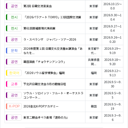
2026.10.15～
第2回 日韓交流音楽会
東京都
0.0
2026.9.30～1
「2026パラアート TOKYO」13回国際交流展
東京都
0.4
2026.9.27～1
第61回亜細亜現代美術展
東京都
0.4
2026.9.26～1
ラ・スペランザ ジャパン・ツアー2026
東京都
0.20
2026年度第１回 日韓文化交流基金講演会「あ
東京都千
2026.9.19～
なたを...
代...
9.19
兵庫県豊
2026.9.18～
韓国演劇「チョウチンアンコウ」
岡...
9.20
2026.9.12～
「2026ソウル留学博覧会」福岡
福岡
9.13
2026.9.5～9.
下北沢日韓交流会-9月の開催日程
東京都
30
ソウル・ソロイッツ・フルート・オーケストラ
2026.9.5～9.
東京都
コンサート...
5
2026.9.5～9.
2026全北K-POPアカデミー
韓国
19
2026.9.3～9.
東京二期会オペラ劇場『運命の力』
東京都
6