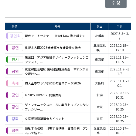
수정
분류
제목
장소
기간
2027.3.5～3.
現代アートセミナー K-Art Now 海を越えて
小樽市
7
北海道札
2026.12.18～
札幌＆大田2026姉妹都市友好音楽交流会
幌...
12.18
第三回「アジア新鋭デザイナーファッションコ
2026.11.15～
東京都
ンテスト」...
11.15
東京韓国合唱団 第6回定期演奏会「ネオンから
2026.11.7～1
東京都
夕焼けへ...
1.7
2026.11.1～1
四天王寺ワッソなにわの宮ステージ2026
大阪府
0.1
2026.10.31～
KPOPSHOW2026開催案内
新潟
10.31
ザ・フェニックスホールに集うトップアンサン
2026.10.25～
大阪
ブルシリー...
10.25
2026.10.25～
文京祭特別講演会＆イベント
東京
10.25
鼓動する伝統 共鳴する情熱 日韓合同 プン
兵庫県姫
2026.10.17～
ムルで紡ぐ...
路...
10.17