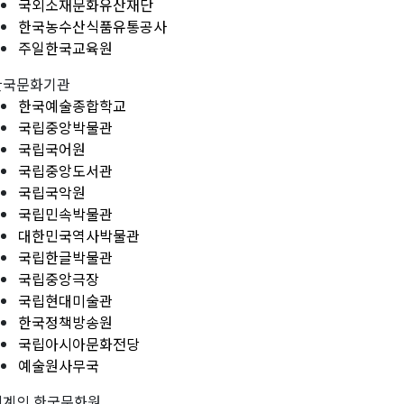
국외소재문화유산재단
한국농수산식품유통공사
주일한국교육원
한국문화기관
한국예술종합학교
국립중앙박물관
국립국어원
국립중앙도서관
국립국악원
국립민속박물관
대한민국역사박물관
국립한글박물관
국립중앙극장
국립현대미술관
한국정책방송원
국립아시아문화전당
예술원사무국
세계의 한국문화원