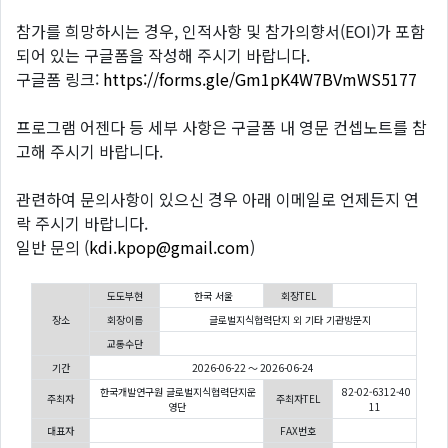
참가를 희망하시는 경우, 인적사항 및 참가의향서(EOI)가 포함
되어 있는 구글폼을 작성해 주시기 바랍니다.
구글폼 링크:
https://forms.gle/Gm1pK4W7BVmWS5177
프로그램 어젠다 등 세부 사항은 구글폼 내 영문 컨셉노트를 참
고해 주시기 바랍니다.
관련하여 문의사항이 있으신 경우 아래 이메일로 언제든지 연
락 주시기 바랍니다.
일반 문의 (
kdi.kpop@gmail.com
)
도도부현
한국 서울
회장TEL
장소
회장이름
글로벌지식협력단지 외 기타 기관방문지
교통수단
기간
2026-06-22 ～ 2026-06-24
한국개발연구원 글로벌지식협력단지운
82-02-6312-40
주최자
주최자TEL
영단
11
대표자
FAX번호