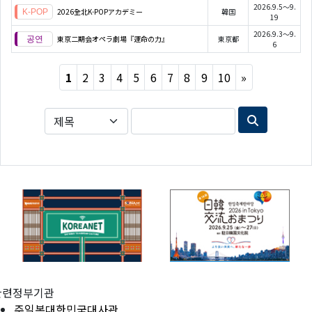
2026.9.5～9.
2026全北K-POPアカデミー
韓国
19
2026.9.3～9.
東京二期会オペラ劇場『運命の力』
東京都
6
Next
1
2
3
4
5
6
7
8
9
10
»
관련정부기관
주일본대한민국대사관