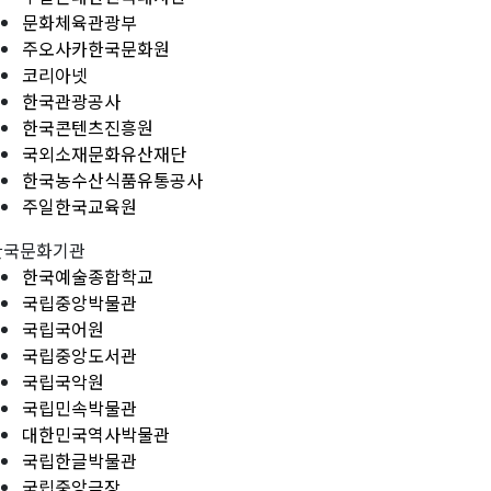
문화체육관광부
주오사카한국문화원
코리아넷
한국관광공사
한국콘텐츠진흥원
국외소재문화유산재단
한국농수산식품유통공사
주일한국교육원
한국문화기관
한국예술종합학교
국립중앙박물관
국립국어원
국립중앙도서관
국립국악원
국립민속박물관
대한민국역사박물관
국립한글박물관
국립중앙극장