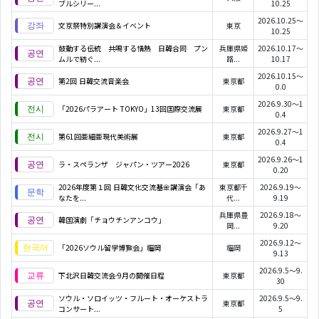
ブルシリー...
10.25
2026.10.25～
文京祭特別講演会＆イベント
東京
10.25
鼓動する伝統 共鳴する情熱 日韓合同 プン
兵庫県姫
2026.10.17～
ムルで紡ぐ...
路...
10.17
2026.10.15～
第2回 日韓交流音楽会
東京都
0.0
2026.9.30～1
「2026パラアート TOKYO」13回国際交流展
東京都
0.4
2026.9.27～1
第61回亜細亜現代美術展
東京都
0.4
2026.9.26～1
ラ・スペランザ ジャパン・ツアー2026
東京都
0.20
2026年度第１回 日韓文化交流基金講演会「あ
東京都千
2026.9.19～
なたを...
代...
9.19
兵庫県豊
2026.9.18～
韓国演劇「チョウチンアンコウ」
岡...
9.20
2026.9.12～
「2026ソウル留学博覧会」福岡
福岡
9.13
2026.9.5～9.
下北沢日韓交流会-9月の開催日程
東京都
30
ソウル・ソロイッツ・フルート・オーケストラ
2026.9.5～9.
東京都
コンサート...
5