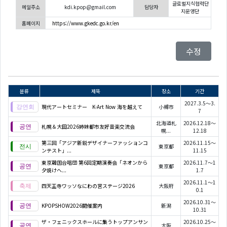
글로벌지식협력단
메일주소
kdi.kpop@gmail.com
담당자
지운영단
홈페이지
https://www.gkedc.go.kr/en
수정
분류
제목
장소
기간
2027.3.5～3.
現代アートセミナー K-Art Now 海を越えて
小樽市
7
北海道札
2026.12.18～
札幌＆大田2026姉妹都市友好音楽交流会
幌...
12.18
第三回「アジア新鋭デザイナーファッションコ
2026.11.15～
東京都
ンテスト」...
11.15
東京韓国合唱団 第6回定期演奏会「ネオンから
2026.11.7～1
東京都
夕焼けへ...
1.7
2026.11.1～1
四天王寺ワッソなにわの宮ステージ2026
大阪府
0.1
2026.10.31～
KPOPSHOW2026開催案内
新潟
10.31
ザ・フェニックスホールに集うトップアンサン
2026.10.25～
大阪