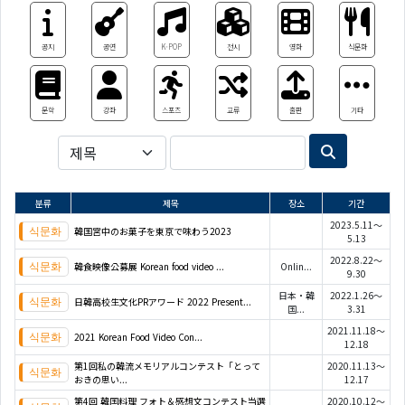
공지
공연
K-POP
전시
영화
식문화
문학
강좌
스포츠
교류
출판
기타
분류
제목
장소
기간
2023.5.11～
韓国宮中のお菓子を東京で味わう2023
5.13
2022.8.22～
韓食映像公募展 Korean food video ...
Onlin...
9.30
日本・韓
2022.1.26～
日韓高校生文化PRアワード 2022 Present...
国...
3.31
2021.11.18～
2021 Korean Food Video Con...
12.18
第1回私の韓流メモリアルコンテスト「とって
2020.11.13～
おきの思い...
12.17
第4回 韓国料理 フォト＆感想文コンテスト当選
2020.10.12～