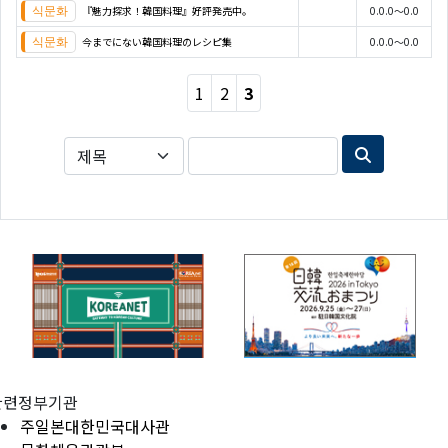
『魅力探求！韓国料理』好評発売中。
0.0.0～0.0
今までにない韓国料理のレシピ集
0.0.0～0.0
1
2
3
관련정부기관
주일본대한민국대사관