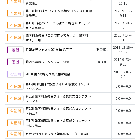
者発表...
10.12
第3回 韓国料理 フォト＆感想文コンテスト当選
2020.9.11～
者発表...
9.11
第1回「自分で作ってみよう！韓国料理！」フ
2020.7.20～
ォト＆感想...
7.20
韓国料理教室「自分で作ってみよう！韓国料
2020.7.14～
理！」 7月...
7.15
2019.12.28～
日韓友好フェスタ2019 in 八王子
東京都...
12.28
2019.9.23～
韓流への旅～チャリティー公演
東京都
9.23
2018.12.8～1
2018 第2次韓方医薬広報説明会
2.9
第12回 韓国料理教室フォト＆感想文コンテス
0.0.0～0.0
ト～スン...
第2回 韓国料理教室フォト＆感想文コンテスト
0.0.0～0.0
～トマト...
第2回 韓国料理教室フォト＆感想文コンテスト
0.0.0～0.0
～納豆チ...
第1回 韓国料理教室フォト＆感想文コンテスト
0.0.0～0.0
～とうも...
自分で作ってみよう！韓国料理！〔6月教室〕
0.0.0～0.0