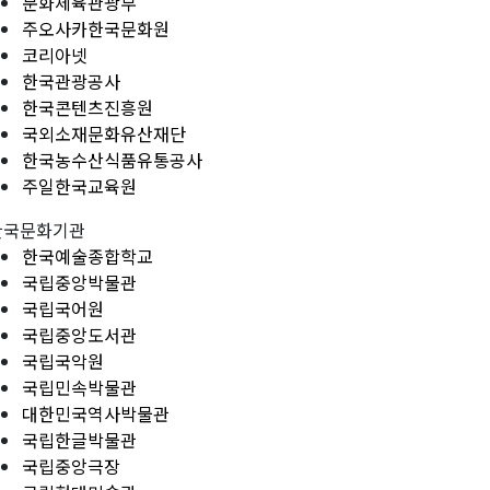
문화체육관광부
주오사카한국문화원
코리아넷
한국관광공사
한국콘텐츠진흥원
국외소재문화유산재단
한국농수산식품유통공사
주일한국교육원
한국문화기관
한국예술종합학교
국립중앙박물관
국립국어원
국립중앙도서관
국립국악원
국립민속박물관
대한민국역사박물관
국립한글박물관
국립중앙극장