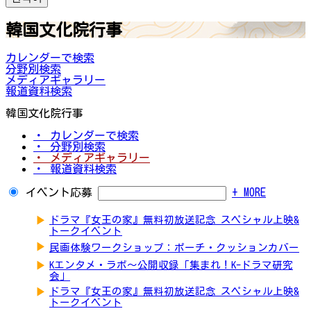
韓国文化院行事
カレンダーで検索
分野別検索
メディアギャラリー
報道資料検索
韓国文化院行事
・ カレンダーで検索
・ 分野別検索
・ メディアギャラリー
・ 報道資料検索
イベント応募
+ MORE
▶
ドラマ『女王の家』無料初放送記念 スペシャル上映&
トークイベント
▶
民画体験ワークショップ：ポーチ・クッションカバー
▶
Kエンタメ・ラボ～公開収録「集まれ！K-ドラマ研究
会」
▶
ドラマ『女王の家』無料初放送記念 スペシャル上映&
トークイベント