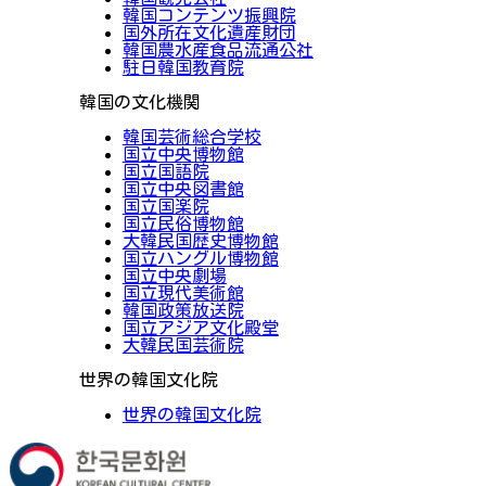
韓国コンテンツ振興院
国外所在文化遺産財団
韓国農水産食品流通公社
駐日韓国教育院
韓国の文化機関
韓国芸術総合学校
国立中央博物館
国立国語院
国立中央図書館
国立国楽院
国立民俗博物館
大韓民国歴史博物館
国立ハングル博物館
国立中央劇場
国立現代美術館
韓国政策放送院
国立アジア文化殿堂
大韓民国芸術院
世界の韓国文化院
世界の韓国文化院