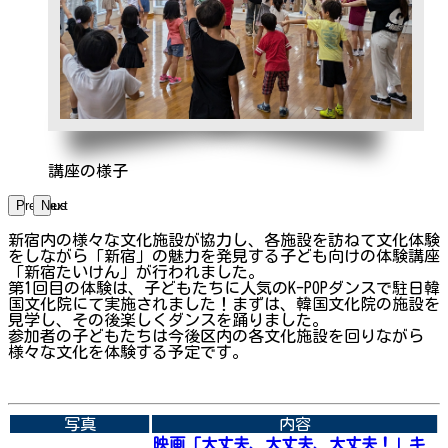
講座の様子
Previous
Next
新宿内の様々な文化施設が協力し、各施設を訪ねて文化体験
をしながら「新宿」の魅力を発見する子ども向けの体験講座
「新宿たいけん」が行われました。
第1回目の体験は、子どもたちに人気のK-POPダンスで駐日韓
国文化院にて実施されました！まずは、韓国文化院の施設を
見学し、その後楽しくダンスを踊りました。
参加者の子どもたちは今後区内の各文化施設を回りながら
様々な文化を体験する予定です。
➡関連内容はこちら
写真
内容
映画「大丈夫、大丈夫、大丈夫！」キ