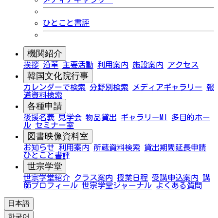
ひとこと書評
機関紹介
挨拶
沿革
主要活動
利用案内
施設案内
アクセス
韓国文化院行事
カレンダーで検索
分野別検索
メディアギャラリー
報
道資料検索
各種申請
後援名義
見学会
物品貸出
ギャラリーMI
多目的ホー
ル
セミナー室
図書映像資料室
お知らせ
利用案内
所蔵資料検索
貸出期間延長申請
ひとこと書評
世宗学堂
世宗学堂紹介
クラス案内
授業日程
受講申込案内
講
師プロフィール
世宗学堂ジャーナル
よくある質問
日本語
한국어