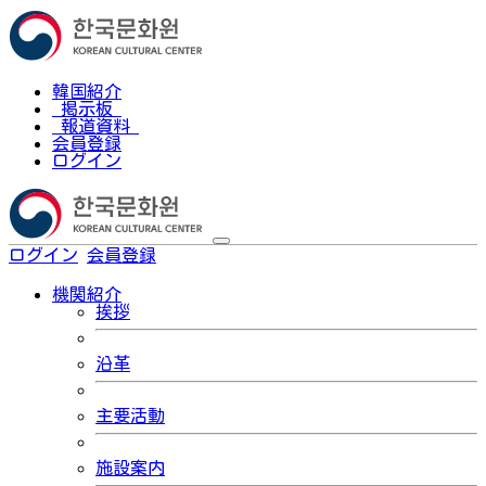
韓国紹介
掲示板
報道資料
会員登録
ログイン
ログイン
会員登録
한국어
機関紹介
挨拶
沿革
主要活動
施設案内