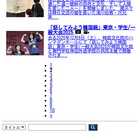
遺した道〜朝鮮の自然と文化、そして人間
を愛した二人〜」を開催しました。 展示で
は韓日交流の礎を築いた浅川伯教・巧兄
弟...
「話してみよう韓国語」東京・学生/一
般大会2025
去る2025年12月6日（土）、韓国文化院のハ
ンマダンホールにて「話してみよう韓国
語」東京・学生/一般大会2025が韓国文化院
と専門学校神田外語学院の共同主催で開催
されま...
1
2
3
4
5
6
7
8
9
10
Next
»