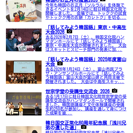
韓国のお正月の風景2026
今年も韓国のお正月「ソルラル」を体験で
きるイベントを2月14日に駐日韓国文化院で
開催しました。 会場では、トッククの試食
やトックク用のお餅「カレトク」を切る...
「話してみよう韓国語」東京・中高生
大会2026
去る2026年2月7日（土）、韓国文化院ハン
マダンホールにて「話してみよう韓国語」
東京・中高生大会が開催されました。 大会
はスキットとスピーチ部門の発表に加...
「話してみよう韓国語」2025年度富山
大会
去る2026年1月24日（土）、富山市民プラ
ザ・アンサンブルホールにて「話してみよ
う韓国語」富山大会が富山県と共同主催で
開催されました。 大会は中高生スキッ...
世宗学堂の受講生交流会 2026
去る1月17日に駐日韓国文化院世宗学堂の受
講生交流会がハンマダンホールで開催され
ました。韓国語講座と文化体験講座の受講
生約250名が参加し、講座を通して身につけ
た成果を披...
韓日国交正常化60周年記念展「浅川兄
弟の遺した道」
韓日国交正常化60周年記念展「浅川兄弟の