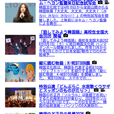
ム・へヨン監督来日記念試写会
韓国文化院では4月10日から全国公開される
韓国映画『大丈夫、大丈夫、大丈夫！（괜
찮아 괜찮아 괜찮아!）』の特別試写会を開
催しました。上映前にはキム・ヘヨン監督
による舞台...
「話してみよう韓国語」高校生全国大
会2026 開催
「話してみよう韓国語」高校生全国大会202
6が3月7日（土）に駐日韓国文化院 ハンマ
ダンホール開催されました。昨年11月から
今年2月にかけて日本全国7都市で行われた
地域予...
縦に読む物語：K-WEBTOON展
韓国文化院は、韓国を代表するWEBTOON
（ウェブトゥーン）を紹介する展示「縦に
読む物語：K-WEBTOON展」を開催しまし
た。 WEBTOONは、スマホでの...
特別公演「どんぶらこ 水宮歌＜ウサギ
とスッポンのものがたり＞」
韓国のお正月「ソルラル」は陰暦でお祝い
するため毎年日付が変わり、2026年のソル
ラルは2月17日です。 この日を記念し、韓
国の伝統芸能・パンソリの5大演目の...