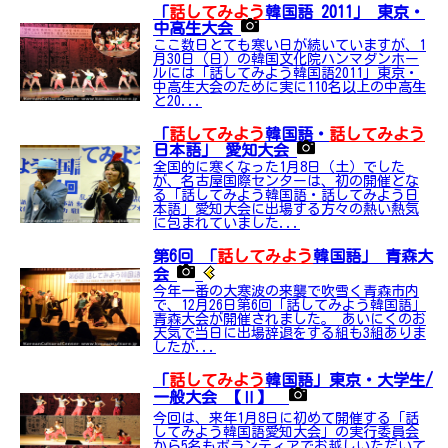
「
話してみよう
韓国語 2011」 東京・
中高生大会
ここ数日とても寒い日が続いていますが、1
月30日（日）の韓国文化院ハンマダンホー
ルには「話してみよう韓国語2011」東京・
中高生大会のために実に110名以上の中高生
と20...
「
話してみよう
韓国語・
話してみよう
日本語」 愛知大会
全国的に寒くなった1月8日（土）でした
が、名古屋国際センターは、初の開催とな
る「話してみよう韓国語・話してみよう日
本語」愛知大会に出場する方々の熱い熱気
に包まれていました...
第6回 「
話してみよう
韓国語」 青森大
会
今年一番の大寒波の来襲で吹雪く青森市内
で、12月26日第6回「話してみよう韓国語」
青森大会が開催されました。 あいにくのお
天気で当日に出場辞退をする組も3組ありま
したが...
「
話してみよう
韓国語」東京・大学生/
一般大会 【Ⅱ】
今回は、来年1月8日に初めて開催する「話
してみよう韓国語愛知大会」の実行委員会
から5名もボランティアでお越しいただいて