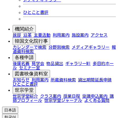
ひとこと書評
機関紹介
挨拶
沿革
主要活動
利用案内
施設案内
アクセス
韓国文化院行事
カレンダーで検索
分野別検索
メディアギャラリー
報
道資料検索
各種申請
後援名義
見学会
物品貸出
ギャラリーMI
多目的ホー
ル
セミナー室
図書映像資料室
お知らせ
利用案内
所蔵資料検索
貸出期間延長申請
ひとこと書評
世宗学堂
世宗学堂紹介
クラス案内
授業日程
受講申込案内
講
師プロフィール
世宗学堂ジャーナル
よくある質問
日本語
한국어