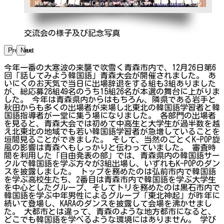
交流会の様子及び記念写真
Previous
Next
今年一番の大寒波の来襲で吹雪く青森市内で、12月26日第6
回「話してみよう韓国語」青森大会が開催されました。 あ
いにくのお天気で当日に出場辞退をする組も3組ありました
が、総応募28組49名のうち15組26名が本選の舞台に上がりま
した。 今年は青森県内からはもちろん、隣県である岩手と
秋田からも多くの出場者が来場し北東北の韓国語学習者と韓
国語指導者が一堂に集う場になりました。 各部門の出場者
を見ると、青森大会では初めて中高生と大学生が過半数を越
え北東北の地域でも若い韓国語学習者が急増していることを
垣間見ることができました。 そして、当然のごとくK-POP旋
風の影響は青森へもしっかりと伝わっていました。 審査時
間を利用した「自由発表の部」では、青森県内の韓国語サー
クルで韓国語を学ぶ方々が3組出場し、いずれもK-POPのダン
スを披露しました。 トップを務めたのは弘前市内で韓国語
を学ぶ高校生たち、2番目は青森市内で韓国語を学ぶ大学生
を中心としたグループ、そしてトリを務めたのは黒石市内で
韓国語を学ぶ中年男性によるグループ「東北神起」が昨年に
続いて登場し、KARAのダンスを披露して会場を沸かせまし
た。 大都市とは違って、青森のような地方都市になると、
どこでも韓国語を学べるような環境にはありません。 学び