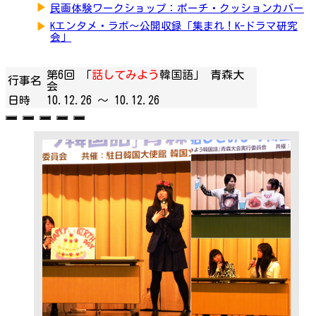
▶
民画体験ワークショップ：ポーチ・クッションカバー
▶
Kエンタメ・ラボ～公開収録「集まれ！K-ドラマ研究
会」
第6回 「
話してみよう
韓国語」 青森大
行事名
会
日時
10.12.26 ～
10.12.26