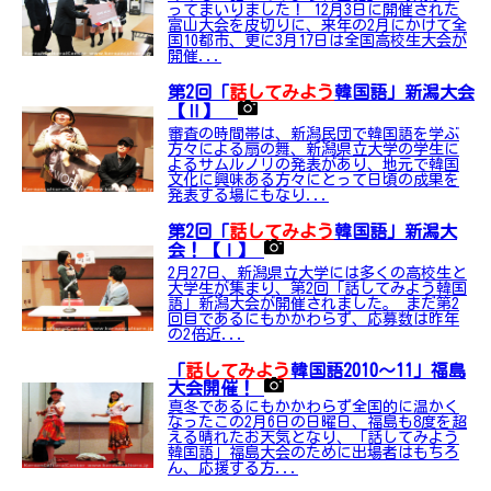
ってまいりました！ 12月3日に開催された
富山大会を皮切りに、来年の2月にかけて全
国10都市、更に3月17日は全国高校生大会が
開催...
第2回「
話してみよう
韓国語」新潟大会
【Ⅱ】
審査の時間帯は、新潟民団で韓国語を学ぶ
方々による扇の舞、新潟県立大学の学生に
よるサムルノリの発表があり、地元で韓国
文化に興味ある方々にとって日頃の成果を
発表する場にもなり...
第2回「
話してみよう
韓国語」新潟大
会！【Ⅰ】
2月27日、新潟県立大学には多くの高校生と
大学生が集まり、第2回「話してみよう韓国
語」新潟大会が開催されました。 まだ第2
回目であるにもかかわらず、応募数は昨年
の2倍近...
「
話してみよう
韓国語2010～11」福島
大会開催！
真冬であるにもかかわらず全国的に温かく
なったこの2月6日の日曜日、福島も8度を超
える晴れたお天気となり、「話してみよう
韓国語」福島大会のために出場者はもちろ
ん、応援する方...