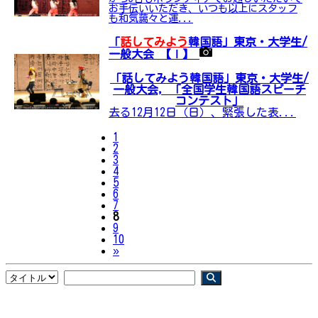
お手伝いいただき、いつも以上にスタッフ
も和気藹々と運...
「
話してみよう
韓国語」東京・大学生/
一般大会 【Ⅰ】
「話してみよう韓国語」東京・大学生/
一般大会, 「全国学生韓国語スピーチ
コンテスト」
去る12月12日（日）、緊張した表...
1
2
3
4
5
6
7
8
9
10
Next
»