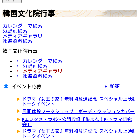
韓国文化院行事
カレンダーで検索
分野別検索
メディアギャラリー
報道資料検索
韓国文化院行事
・ カレンダーで検索
・ 分野別検索
・ メディアギャラリー
・ 報道資料検索
イベント応募
+ MORE
▶
ドラマ『女王の家』無料初放送記念 スペシャル上映&
トークイベント
▶
民画体験ワークショップ：ポーチ・クッションカバー
▶
Kエンタメ・ラボ～公開収録「集まれ！K-ドラマ研究
会」
▶
ドラマ『女王の家』無料初放送記念 スペシャル上映&
トークイベント