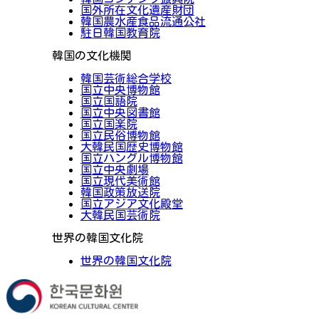
国外所在文化遺産財団
韓国農水産食品流通公社
駐日韓国教育院
韓国の文化機関
韓国芸術総合学校
国立中央博物館
国立国語院
国立中央図書館
国立国楽院
国立民俗博物館
大韓民国歴史博物館
国立ハングル博物館
国立中央劇場
国立現代美術館
韓国政策放送院
国立アジア文化殿堂
大韓民国芸術院
世界の韓国文化院
世界の韓国文化院