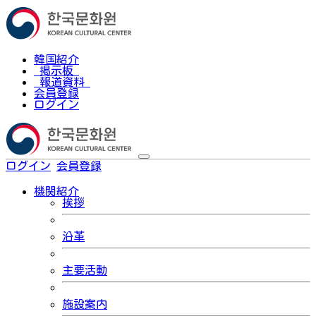
韓国紹介
掲示板
報道資料
会員登録
ログイン
ログイン
会員登録
한국어
機関紹介
挨拶
沿革
主要活動
施設案内