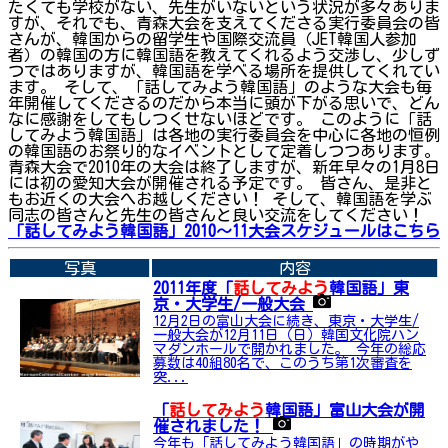
たくても学校がない、先生がいないという状況が多々ありま
すが、それでも、青森大会を支えてくださる実行委員会の皆
さんが、韓国からの留学生や国際交流員（JET韓国人参加
者）の韓国の方に韓国語を教えてくれるよう交渉し、少しず
つではありますが、韓国語を学べる場所を提供してくれてい
ます。 そして、「話してみよう韓国語」のような大会も毎
年開催してくださるのだから本当に頭が下がる思いで、どん
なに感謝をしてもしつくせないほどです。 このように「話
してみよう韓国語」は各地の実行委員会を中心に各地の恒例
の韓国語のお祭り的なイベントとして定着しつつあります。
青森大会で2010年の大会は終了しますが、新年早々の1月8日
には初の愛知大会が開催される予定です。 皆さん、是非と
もお近くの大会へお越しください！ そして、韓国語を学ぶ
同志の皆さんと先生の皆さんと良い交流をしてください！
「話してみよう韓国語」2010～11大会スケジュールはこちら
写真
内容
2011年度「
話してみよう
韓国語」東
京・大学生/一般大会
12月2日の富山大会に続き、東京・大学生/
一般大会が12月11日（日）韓国文化院ハン
マダンホールで開かれました。 今年の総応
募数は40組80名で、このうち第1次審査を
突...
「
話してみよう
韓国語」富山大会が開
催されました！
今年も「話してみよう韓国語」の時期がや