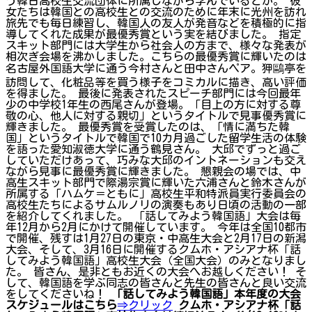
う韓日高校生交流団体に所属しながら学んでいるとか。 彼
女たちは韓国との高校生との交流のために年末に光州を訪れ
旅先でも毎日練習し、韓国人の友人が発音などを積極的に指
導してくれた成果が最優秀賞という実を結びました。 指定
スキット部門には大学生から社会人の方まで、様々な発表が
相次ぎ会場を沸かしました。こちらの最優秀賞に輝いたのは
名古屋外国語大学に通う今村さんと田中さんペア。狎鷗亭を
訪問して、化粧品等を買う様子をコミカルに描き、高い評価
を得ました。 最後に発表されたスピーチ部門には今回最年
少の中学校1年生の西尾さんが登場。「目上の方に対する尊
敬の心、他人に対する親切」というタイトルで見事優秀賞に
輝きました。 最優秀賞を受賞したのは、「情に満ちた韓
国」というタイトルで韓国で10カ月過ごした留学生活の体験
を語った愛知淑徳大学に通う鶴見さん。 大邱でずっと過ご
していただけあって、巧みな大邱のイントネーションも交え
ながら見事に最優秀賞に輝きました。 懇親会の場では、中
高生スキット部門で際湯宗賞に輝いた六浦さんと鈴木さんが
所属する「ハムケ＝ともに」高校生平和特派員実行委員会の
高校生たちによるサムルノリの演奏もあり日頃の活動の一部
を紹介してくれました。 「話してみよう韓国語」大会は毎
年12月から2月にかけて開催しています。 今年は全国10都市
で開催、残すは1月27日の東京・中高生大会と2月17日の新潟
大会、そして、3月16日に開催するクムホ・アシアナ杯「話
してみよう韓国語」高校生大会（全国大会）のみとなりまし
た。 皆さん、是非ともお近くの大会へお越しください！ そ
して、韓国語を学ぶ同志の皆さんと先生の皆さんと良い交流
をしてくださいね！
「話してみよう韓国語」本年度の大会
スケジュールはこちら
⇒クリック
クムホ・アシアナ杯「話