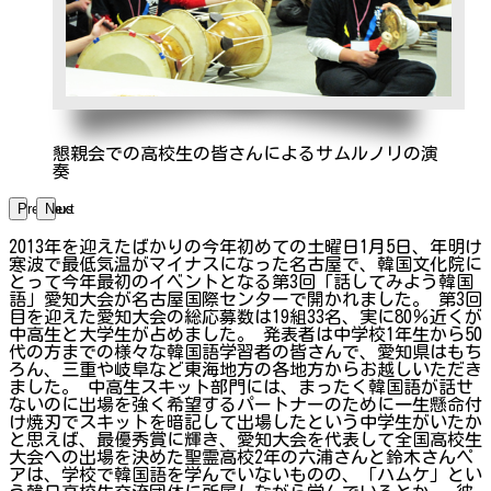
懇親会での高校生の皆さんによるサムルノリの演
奏
Previous
Next
2013年を迎えたばかりの今年初めての土曜日1月5日、年明け
寒波で最低気温がマイナスになった名古屋で、韓国文化院に
とって今年最初のイベントとなる第3回「話してみよう韓国
語」愛知大会が名古屋国際センターで開かれました。 第3回
目を迎えた愛知大会の総応募数は19組33名、実に80％近くが
中高生と大学生が占めました。 発表者は中学校1年生から50
代の方までの様々な韓国語学習者の皆さんで、愛知県はもち
ろん、三重や岐阜など東海地方の各地方からお越しいただき
ました。 中高生スキット部門には、まったく韓国語が話せ
ないのに出場を強く希望するパートナーのために一生懸命付
け焼刃でスキットを暗記して出場したという中学生がいたか
と思えば、最優秀賞に輝き、愛知大会を代表して全国高校生
大会への出場を決めた聖霊高校2年の六浦さんと鈴木さんペ
アは、学校で韓国語を学んでいないものの、「ハムケ」とい