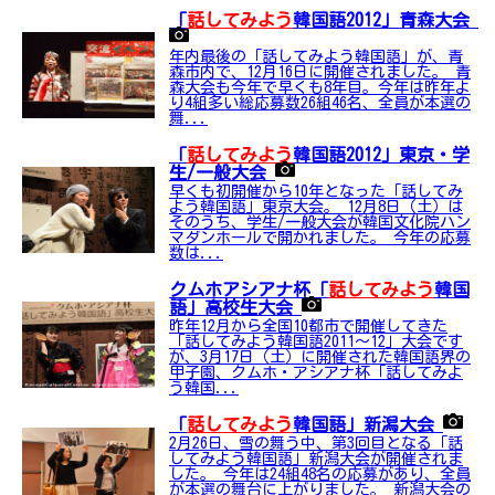
「
話してみよう
韓国語2012」青森大会
年内最後の「話してみよう韓国語」が、青
森市内で、12月16日に開催されました。 青
森大会も今年で早くも8年目。今年は昨年よ
り4組多い総応募数26組46名、全員が本選の
舞...
「
話してみよう
韓国語2012」東京・学
生/一般大会
早くも初開催から10年となった「話してみ
よう韓国語」東京大会。 12月8日（土）は
そのうち、学生/一般大会が韓国文化院ハン
マダンホールで開かれました。 今年の応募
数は...
クムホアシアナ杯「
話してみよう
韓国
語」高校生大会
昨年12月から全国10都市で開催してきた
「話してみよう韓国語2011～12」大会です
が、3月17日（土）に開催された韓国語界の
甲子園、クムホ・アシアナ杯「話してみよ
う韓国...
「
話してみよう
韓国語」新潟大会
2月26日、雪の舞う中、第3回目となる「話
してみよう韓国語」新潟大会が開催されま
した。 今年は24組48名の応募があり、全員
が本選の舞台に上がりました。 新潟大会の