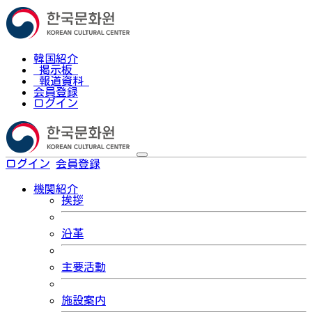
韓国紹介
掲示板
報道資料
会員登録
ログイン
ログイン
会員登録
한국어
機関紹介
挨拶
沿革
主要活動
施設案内