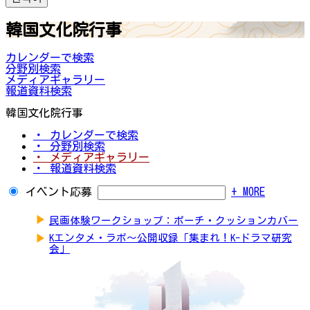
韓国文化院行事
カレンダーで検索
分野別検索
メディアギャラリー
報道資料検索
韓国文化院行事
・ カレンダーで検索
・ 分野別検索
・ メディアギャラリー
・ 報道資料検索
イベント応募
+ MORE
▶
民画体験ワークショップ：ポーチ・クッションカバー
▶
Kエンタメ・ラボ～公開収録「集まれ！K-ドラマ研究
会」