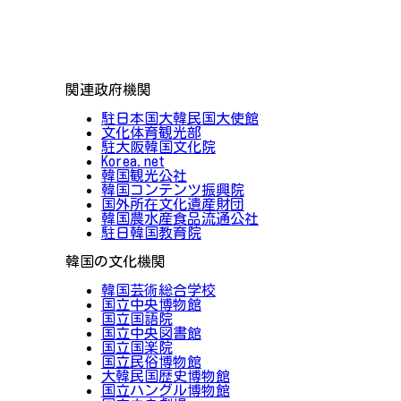
関連政府機関
駐日本国大韓民国大使館
文化体育観光部
駐大阪韓国文化院
Korea.net
韓国観光公社
韓国コンテンツ振興院
国外所在文化遺産財団
韓国農水産食品流通公社
駐日韓国教育院
韓国の文化機関
韓国芸術総合学校
国立中央博物館
国立国語院
国立中央図書館
国立国楽院
国立民俗博物館
大韓民国歴史博物館
国立ハングル博物館