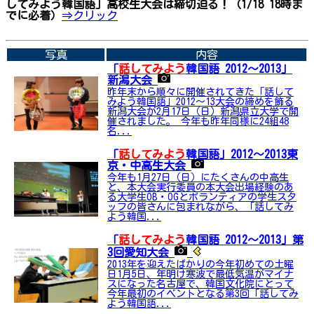
してみよう韓国語」高校生大会は締切迫る！（1/18 18時ま
でに必着）
⇒クリック
➡関連内容はこちら
写真
内容
「
話してみよう
韓国語 2012～2013」
新潟大会
昨年末から順々に開催されてきた「話して
みよう韓国語」2012～13大会の締めを飾る
新潟大会が2月17日（日）新潟県立大学で開
催されました。 今年も昨年同様に24組48
名...
「
話してみよう
韓国語」2012～2013東
京・中高生大会
今年も1月27日（日）にたくさんの中高生
と、本大会実行委員の本大会出場経験のあ
る大学生OB・OGとボランティアの学生スタ
ッフの皆さんに包まれながら、「話してみ
よう韓国...
「
話してみよう
韓国語 2012～2013」第
3回愛知大会
2013年を迎えたばかりの今年初めての土曜
日1月5日、年明け寒波で最低気温がマイナ
スになった名古屋で、韓国文化院にとって
今年最初のイベントとなる第3回「話してみ
よう韓国語...