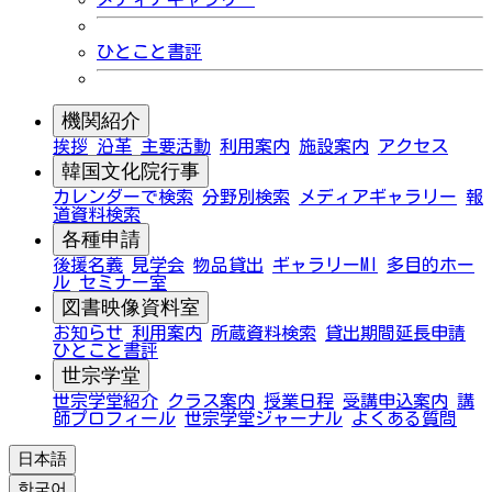
ひとこと書評
機関紹介
挨拶
沿革
主要活動
利用案内
施設案内
アクセス
韓国文化院行事
カレンダーで検索
分野別検索
メディアギャラリー
報
道資料検索
各種申請
後援名義
見学会
物品貸出
ギャラリーMI
多目的ホー
ル
セミナー室
図書映像資料室
お知らせ
利用案内
所蔵資料検索
貸出期間延長申請
ひとこと書評
世宗学堂
世宗学堂紹介
クラス案内
授業日程
受講申込案内
講
師プロフィール
世宗学堂ジャーナル
よくある質問
日本語
한국어