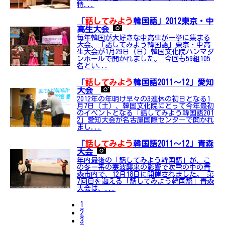
特...
「
話してみよう
韓国語」2012東京・中
高生大会
毎年韓国が大好きな中高生が一挙に集まる
大会、「話してみよう韓国語」東京・中高
生大会が1月29日（日）韓国文化院ハンマダ
ンホールで開かれました。 今回も59組105
名とい...
「
話してみよう
韓国語2011～12」愛知
大会
2012年の年明け早々の3連休の初日となる1
月7日（土）、韓国文化院にとって今年最初
のイベントとなる「話してみよう韓国語201
2」愛知大会が名古屋国際センターで開かれ
まし...
「
話してみよう
韓国語2011～12」青森
大会
年内最後の「話してみよう韓国語」が、こ
の冬一番の寒波襲来の影響で吹雪の中の青
森市内で、12月18日に開催されました。 第
7回目を迎える「話してみよう韓国語」青森
大会は、...
1
2
3