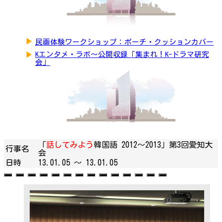
▶
民画体験ワークショップ：ポーチ・クッションカバー
▶
Kエンタメ・ラボ～公開収録「集まれ！K-ドラマ研究
会」
「
話してみよう
韓国語 2012～2013」第3回愛知大
行事名
会
日時
13.01.05 ～
13.01.05