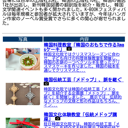
会場には日本の出版社35社、韓国の出版社10社、韓国の書店
1社が出店し、新刊韓国図書の翻訳版を紹介・販売し、韓国
文学関連イベントも多く開かれました。K-BOOKフェスティバ
ルは毎年規模と参加者が拡大されていますが、今年はハンガ
ン作家のノーベル賞受賞でさらに多くの関心が寄せられまし
た。
➡関連内容はこちら
写真
内容
韓国料理教室「韓国のおもちで作るXma
sケーキ」
韓国文化院ではクリスマスシーズンに合わ
せ、子ども向けの料理体験教室を開催し、
韓国のお餅の一つペクソルギを使ったクリ
スマスケーキを作りました。韓国の絵本を
通してクリスマスと...
韓国伝統工芸「メドゥプ」、脈を継ぐ
韓国文化院では韓国の伝統工芸「メドゥ
プ」を紹介する企画展「メドゥプ」、脈を
継ぐ」を開催しました。 展示では、伝統的
なメドゥプの文様と形の作品はもちろん、
イン...
韓国文化体験教室「伝統メドゥプ講
座」
駐日韓国文化院では、韓国の伝統工芸「メ