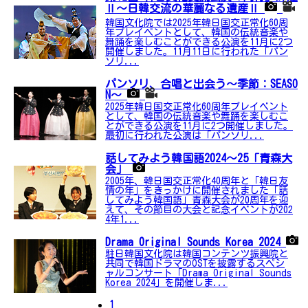
Ⅱ～日韓交流の華麗なる遺産Ⅱ
韓国文化院では2025年韓日国交正常化60周
年プレイベントとして、韓国の伝統音楽や
舞踊を楽しむことができる公演を11月に2つ
開催しました。11月11日に行われた「パン
ソリ...
パンソリ、合唱と出会う～季節：SEASO
N～
2025年韓日国交正常化60周年プレイベント
として、韓国の伝統音楽や舞踊を楽しむこ
とができる公演を11月に2つ開催しました。
最初に行われた公演は「パンソリ...
話してみよう韓国語2024～25「青森大
会」
2005年、韓日国交正常化40周年と「韓日友
情の年」をきっかけに開催されました「話
してみよう韓国語」青森大会が20周年を迎
えて、その節目の大会と記念イベントが202
4年1...
Drama Original Sounds Korea 2024
駐日韓国文化院は韓国コンテンツ振興院と
共同で韓国ドラマのOSTを披露するスペシ
ャルコンサート「Drama Original Sounds
Korea 2024」を開催しま...
1