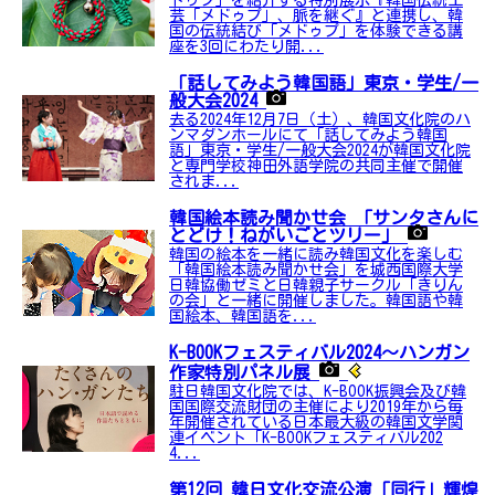
ドゥプ」を紹介する特別展示『韓国伝統工
芸「メドゥプ」、脈を継ぐ』と連携し、韓
国の伝統結び「メドゥプ」を体験できる講
座を3回にわたり開...
「話してみよう韓国語」東京・学生/一
般大会2024
去る2024年12月7日（土）、韓国文化院のハ
ンマダンホールにて「話してみよう韓国
語」東京・学生/一般大会2024が韓国文化院
と専門学校神田外語学院の共同主催で開催
されま...
韓国絵本読み聞かせ会 「サンタさんに
とどけ！ねがいごとツリー」
韓国の絵本を一緒に読み韓国文化を楽しむ
「韓国絵本読み聞かせ会」を城西国際大学
日韓協働ゼミと日韓親子サークル「きりん
の会」と一緒に開催しました。韓国語や韓
国絵本、韓国語を...
K-BOOKフェスティバル2024～ハンガン
作家特別パネル展
駐日韓国文化院では、K-BOOK振興会及び韓
国国際交流財団の主催により2019年から毎
年開催されている日本最大級の韓国文学関
連イベント「K-BOOKフェスティバル202
4...
第12回 韓日文化交流公演「同行」輝煌