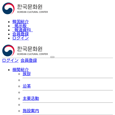
韓国紹介
掲示板
報道資料
会員登録
ログイン
ログイン
会員登録
한국어
機関紹介
挨拶
沿革
主要活動
施設案内