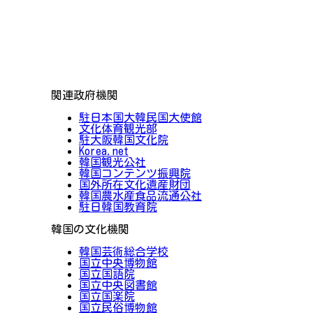
関連政府機関
駐日本国大韓民国大使館
文化体育観光部
駐大阪韓国文化院
Korea.net
韓国観光公社
韓国コンテンツ振興院
国外所在文化遺産財団
韓国農水産食品流通公社
駐日韓国教育院
韓国の文化機関
韓国芸術総合学校
国立中央博物館
国立国語院
国立中央図書館
国立国楽院
国立民俗博物館