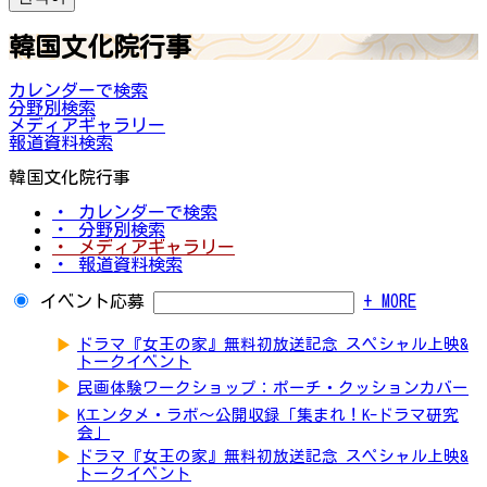
韓国文化院行事
カレンダーで検索
分野別検索
メディアギャラリー
報道資料検索
韓国文化院行事
・ カレンダーで検索
・ 分野別検索
・ メディアギャラリー
・ 報道資料検索
イベント応募
+ MORE
▶
ドラマ『女王の家』無料初放送記念 スペシャル上映&
トークイベント
▶
民画体験ワークショップ：ポーチ・クッションカバー
▶
Kエンタメ・ラボ～公開収録「集まれ！K-ドラマ研究
会」
▶
ドラマ『女王の家』無料初放送記念 スペシャル上映&
トークイベント