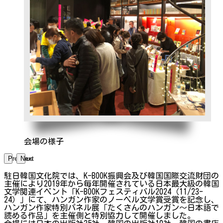
会場の様子
Previous
Next
駐日韓国文化院では、K-BOOK振興会及び韓国国際交流財団の
主催により2019年から毎年開催されている日本最大級の韓国
文学関連イベント「K-BOOKフェスティバル2024（11/23-
24）」にて、ハンガン作家のノーベル文学賞受賞を記念し、
ハンガン作家特別パネル展「たくさんのハンガン〜日本語で
読める作品」を主催側と特別協力して開催しました。