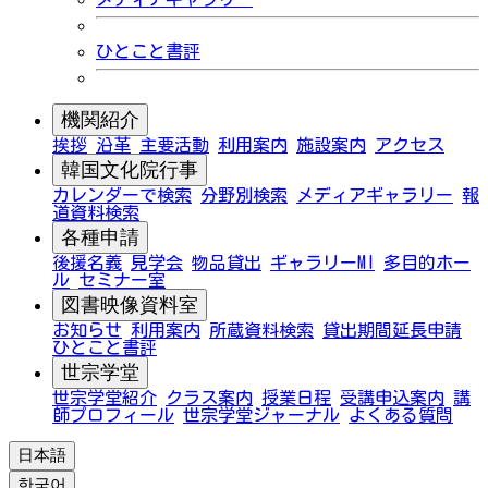
ひとこと書評
機関紹介
挨拶
沿革
主要活動
利用案内
施設案内
アクセス
韓国文化院行事
カレンダーで検索
分野別検索
メディアギャラリー
報
道資料検索
各種申請
後援名義
見学会
物品貸出
ギャラリーMI
多目的ホー
ル
セミナー室
図書映像資料室
お知らせ
利用案内
所蔵資料検索
貸出期間延長申請
ひとこと書評
世宗学堂
世宗学堂紹介
クラス案内
授業日程
受講申込案内
講
師プロフィール
世宗学堂ジャーナル
よくある質問
日本語
한국어