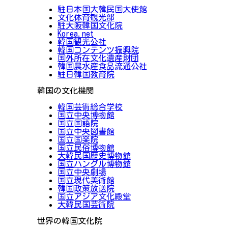
駐日本国大韓民国大使館
文化体育観光部
駐大阪韓国文化院
Korea.net
韓国観光公社
韓国コンテンツ振興院
国外所在文化遺産財団
韓国農水産食品流通公社
駐日韓国教育院
韓国の文化機関
韓国芸術総合学校
国立中央博物館
国立国語院
国立中央図書館
国立国楽院
国立民俗博物館
大韓民国歴史博物館
国立ハングル博物館
国立中央劇場
国立現代美術館
韓国政策放送院
国立アジア文化殿堂
大韓民国芸術院
世界の韓国文化院