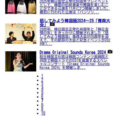
2025年韓日国交正常化60周年プレイベント
として、韓国の伝統音楽や舞踊を楽しむこ
とができる公演を11月に2つ開催しました。
最初に行われた公演は「パンソリ...
話してみよう韓国語2024～25「青森大
会」
2005年、韓日国交正常化40周年と「韓日友
情の年」をきっかけに開催されました「話
してみよう韓国語」青森大会が20周年を迎
えて、その節目の大会と記念イベントが202
4年1...
Drama Original Sounds Korea 2024
駐日韓国文化院は韓国コンテンツ振興院と
共同で韓国ドラマのOSTを披露するスペシ
ャルコンサート「Drama Original Sounds
Korea 2024」を開催しま...
1
2
3
4
5
6
7
8
9
10