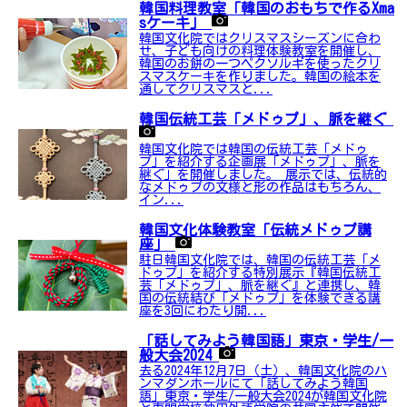
韓国料理教室「韓国のおもちで作るXma
sケーキ」
韓国文化院ではクリスマスシーズンに合わ
せ、子ども向けの料理体験教室を開催し、
韓国のお餅の一つペクソルギを使ったクリ
スマスケーキを作りました。韓国の絵本を
通してクリスマスと...
韓国伝統工芸「メドゥプ」、脈を継ぐ
韓国文化院では韓国の伝統工芸「メドゥ
プ」を紹介する企画展「メドゥプ」、脈を
継ぐ」を開催しました。 展示では、伝統的
なメドゥプの文様と形の作品はもちろん、
イン...
韓国文化体験教室「伝統メドゥプ講
座」
駐日韓国文化院では、韓国の伝統工芸「メ
ドゥプ」を紹介する特別展示『韓国伝統工
芸「メドゥプ」、脈を継ぐ』と連携し、韓
国の伝統結び「メドゥプ」を体験できる講
座を3回にわたり開...
「話してみよう韓国語」東京・学生/一
般大会2024
去る2024年12月7日（土）、韓国文化院のハ
ンマダンホールにて「話してみよう韓国
語」東京・学生/一般大会2024が韓国文化院