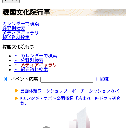
韓国文化院行事
カレンダーで検索
分野別検索
メディアギャラリー
報道資料検索
韓国文化院行事
・ カレンダーで検索
・ 分野別検索
・ メディアギャラリー
・ 報道資料検索
イベント応募
+ MORE
▶
民画体験ワークショップ：ポーチ・クッションカバー
▶
Kエンタメ・ラボ～公開収録「集まれ！K-ドラマ研究
会」