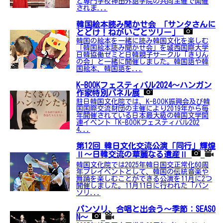
と専門学校神田外語学院の共同主催で開催
されま...
韓国絵本読み聞かせ会 「サンタさんに
とどけ！ねがいごとツリー」
韓国の絵本を一緒に読み韓国文化を楽しむ
「韓国絵本読み聞かせ会」を城西国際大学
日韓協働ゼミと日韓親子サークル「きりん
の会」と一緒に開催しました。韓国語や韓
国絵本、韓国語を...
K-BOOKフェスティバル2024～ハンガン
作家特別パネル展
駐日韓国文化院では、K-BOOK振興会及び韓
国国際交流財団の主催により2019年から毎
年開催されている日本最大級の韓国文学関
連イベント「K-BOOKフェスティバル202
4...
第12回 韓日文化交流公演「同行」輝煌
Ⅱ～日韓交流の華麗なる遺産Ⅱ
韓国文化院では2025年韓日国交正常化60周
年プレイベントとして、韓国の伝統音楽や
舞踊を楽しむことができる公演を11月に2つ
開催しました。11月11日に行われた「パン
ソリ...
パンソリ、合唱と出会う～季節：SEASO
N～