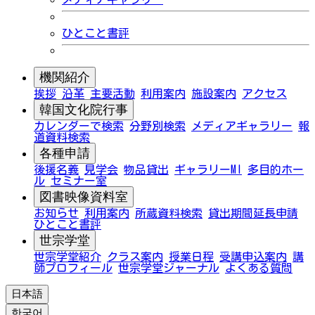
ひとこと書評
機関紹介
挨拶
沿革
主要活動
利用案内
施設案内
アクセス
韓国文化院行事
カレンダーで検索
分野別検索
メディアギャラリー
報
道資料検索
各種申請
後援名義
見学会
物品貸出
ギャラリーMI
多目的ホー
ル
セミナー室
図書映像資料室
お知らせ
利用案内
所蔵資料検索
貸出期間延長申請
ひとこと書評
世宗学堂
世宗学堂紹介
クラス案内
授業日程
受講申込案内
講
師プロフィール
世宗学堂ジャーナル
よくある質問
日本語
한국어