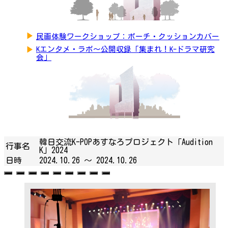
▶
民画体験ワークショップ：ポーチ・クッションカバー
▶
Kエンタメ・ラボ～公開収録「集まれ！K-ドラマ研究
会」
韓日交流K-POPあすなろプロジェクト「Audition
行事名
K」2024
日時
2024.10.26 ～
2024.10.26