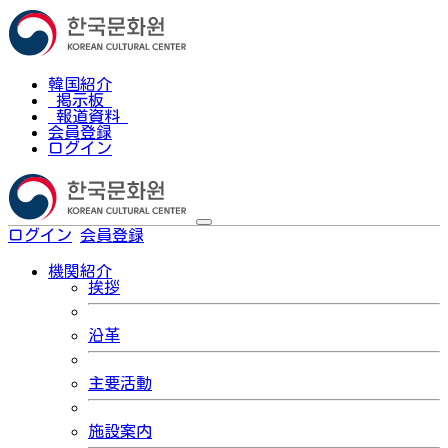
韓国紹介
掲示板
報道資料
会員登録
ログイン
ログイン
会員登録
한국어
機関紹介
挨拶
沿革
主要活動
施設案内