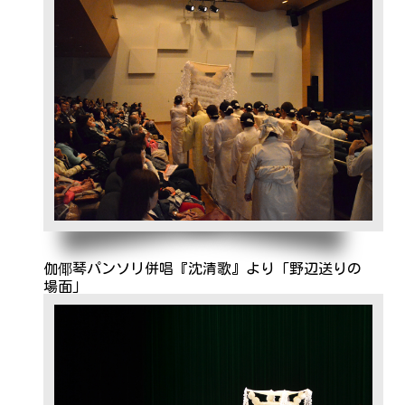
伽倻琴パンソリ併唱『沈清歌』より「野辺送りの
場面」