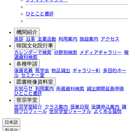
ひとこと書評
機関紹介
挨拶
沿革
主要活動
利用案内
施設案内
アクセス
韓国文化院行事
カレンダーで検索
分野別検索
メディアギャラリー
報
道資料検索
各種申請
後援名義
見学会
物品貸出
ギャラリーMI
多目的ホー
ル
セミナー室
図書映像資料室
お知らせ
利用案内
所蔵資料検索
貸出期間延長申請
ひとこと書評
世宗学堂
世宗学堂紹介
クラス案内
授業日程
受講申込案内
講
師プロフィール
世宗学堂ジャーナル
よくある質問
日本語
한국어