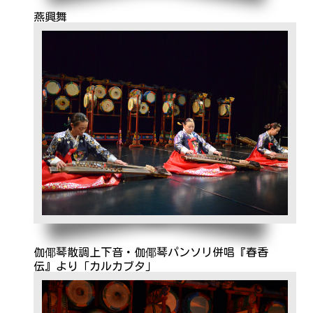
燕興舞
伽倻琴散調上下音・伽倻琴パンソリ併唱『春香
伝』より「カルカブタ」