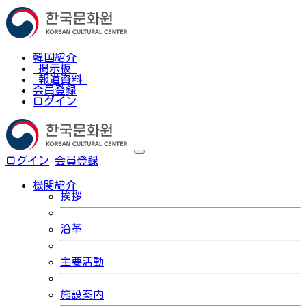
韓国紹介
掲示板
報道資料
会員登録
ログイン
ログイン
会員登録
한국어
機関紹介
挨拶
沿革
主要活動
施設案内