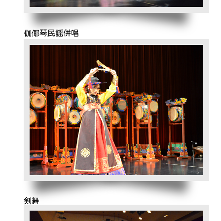
伽倻琴民謡併唱
剣舞