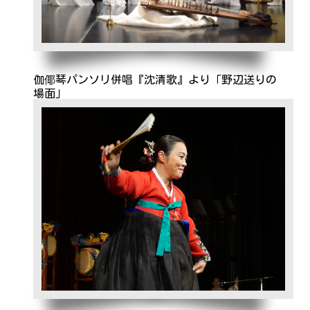
伽倻琴パンソリ併唱『沈清歌』より「野辺送りの
場面」