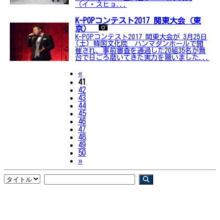
（イ・スヒョ...
K-POPコンテスト2017 関東大会（東
京）
K-POPコンテスト2017 関東大会が 3月25日
(土) 韓国文化院 ハンマダンホールで開
催され、事前審査を通過した20組35名が舞
台で日ごろ磨いてきた実力を競いました...
Previous
«
41
42
43
44
45
46
47
48
49
50
Next
»