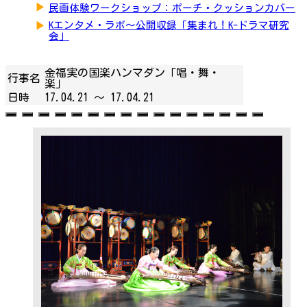
▶
民画体験ワークショップ：ポーチ・クッションカバー
▶
Kエンタメ・ラボ～公開収録「集まれ！K-ドラマ研究
会」
金福実の国楽ハンマダン「唱・舞・
行事名
楽」
日時
17.04.21 ～
17.04.21