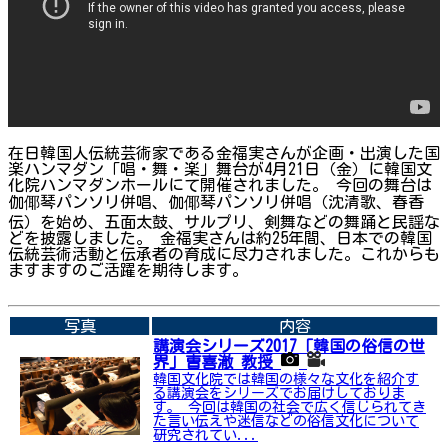
在日韓国人伝統芸術家である金福実さんが企画・出演した国
楽ハンマダン「唱・舞・楽」舞台が4月21日（金）に韓国文
化院ハンマダンホールにて開催されました。 今回の舞台は
伽倻琴パンソリ併唱、伽倻琴パンソリ併唱（沈清歌、春香
伝）を始め、五面太鼓、サルプリ、剣舞などの舞踊と民謡な
どを披露しました。 金福実さんは約25年間、日本での韓国
伝統芸術活動と伝承者の育成に尽力されました。これからも
ますますのご活躍を期待します。
➡関連内容はこちら
写真
内容
講演会シリーズ2017「韓国の俗信の世
界」曺喜澈 教授
韓国文化院では韓国の様々な文化を紹介す
る講演会をシリーズでお届けしておりま
す。 今回は韓国の社会で広く信じられてき
た言い伝えや迷信などの俗信文化について
研究されてい...