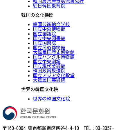
韓国農水産食品流通公社
駐日韓国教育院
韓国の文化機関
韓国芸術総合学校
国立中央博物館
国立国語院
国立中央図書館
国立国楽院
国立民俗博物館
大韓民国歴史博物館
国立ハングル博物館
国立中央劇場
国立現代美術館
韓国政策放送院
国立アジア文化殿堂
大韓民国芸術院
世界の韓国文化院
世界の韓国文化院
〒160-0004 東京都新宿区四谷4-4-10 TEL：03-3357-