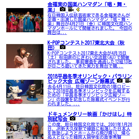
金福実の国楽ハンマダン「唱・舞・
楽」
在日韓国人伝統芸術家である金福実さんが
企画・出演した国楽ハンマダン「唱・舞・
楽」舞台が4月21日（金）に韓国文化院ハン
マダンホールにて開催されました。 今回の
舞台は...
K-POPコンテスト2017東北大会（秋
田）
K-POPコンテスト2017東北大会が4月15日
(土) 秋田県のにぎわい交流館(AU)で開催
されました。 事前審査を通過した12組13名
が日ごろ磨いてきた実力を舞台で競...
2018平昌冬季オリンピック・パラリン
ピック大会 広報ゾーン除幕式
去る4月11日、駐日韓国文化院の1階ロビー
にて2018平昌冬季オリンピックを広報する
ための「平昌冬季オリンピック広報ゾー
ン」の設置を記念した除幕式イベントが行
われました。...
ドキュメンタリー映画「かけはし」特
別試写会
この度、駐日韓国文化院では、2001年1月26
日、JR新大久保駅で線路に転落した日本人
を救助しようとホームから飛び降り、帰ら
ぬ人となった韓国人留学生の故李秀賢