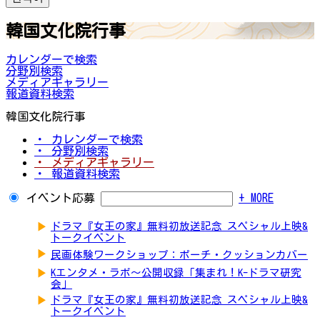
韓国文化院行事
カレンダーで検索
分野別検索
メディアギャラリー
報道資料検索
韓国文化院行事
・ カレンダーで検索
・ 分野別検索
・ メディアギャラリー
・ 報道資料検索
イベント応募
+ MORE
▶
ドラマ『女王の家』無料初放送記念 スペシャル上映&
トークイベント
▶
民画体験ワークショップ：ポーチ・クッションカバー
▶
Kエンタメ・ラボ～公開収録「集まれ！K-ドラマ研究
会」
▶
ドラマ『女王の家』無料初放送記念 スペシャル上映&
トークイベント