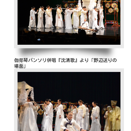
伽倻琴パンソリ併唱『沈清歌』より「野辺送りの
場面」