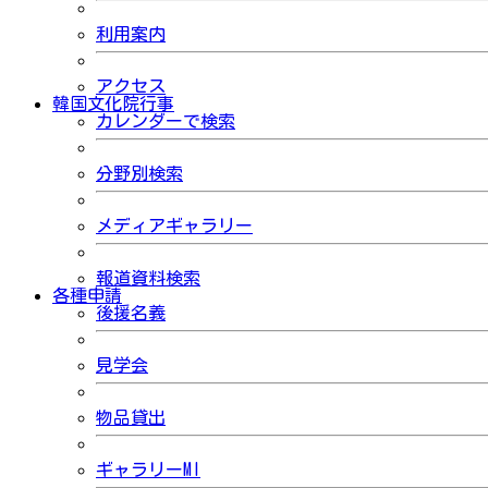
利用案内
アクセス
韓国文化院行事
カレンダーで検索
分野別検索
メディアギャラリー
報道資料検索
各種申請
後援名義
見学会
物品貸出
ギャラリーMI