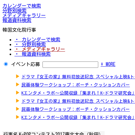
カレンダーで検索
分野別検索
メディアギャラリー
報道資料検索
韓国文化院行事
・ カレンダーで検索
・ 分野別検索
・ メディアギャラリー
・ 報道資料検索
イベント応募
+ MORE
▶
ドラマ『女王の家』無料初放送記念 スペシャル上映&
▶
民画体験ワークショップ：ポーチ・クッションカバー
▶
Kエンタメ・ラボ～公開収録「集まれ！K-ドラマ研究会
▶
ドラマ『女王の家』無料初放送記念 スペシャル上映&
▶
民画体験ワークショップ：ポーチ・クッションカバー
▶
Kエンタメ・ラボ～公開収録「集まれ！K-ドラマ研究会
行事名
K-POPコンテスト2017東北大会（秋田）