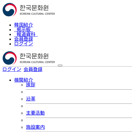
韓国紹介
掲示板
報道資料
会員登録
ログイン
ログイン
会員登録
한국어
機関紹介
挨拶
沿革
主要活動
施設案内