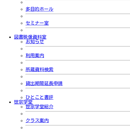
多目的ホール
セミナー室
図書映像資料室
お知らせ
利用案内
所蔵資料検索
貸出期間延長申請
ひとこと書評
世宗学堂
世宗学堂紹介
クラス案内