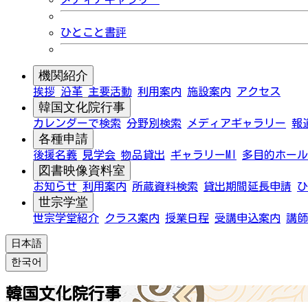
ひとこと書評
機関紹介
挨拶
沿革
主要活動
利用案内
施設案内
アクセス
韓国文化院行事
カレンダーで検索
分野別検索
メディアギャラリー
報
各種申請
後援名義
見学会
物品貸出
ギャラリーMI
多目的ホール
図書映像資料室
お知らせ
利用案内
所蔵資料検索
貸出期間延長申請
ひ
世宗学堂
世宗学堂紹介
クラス案内
授業日程
受講申込案内
講師
日本語
한국어
韓国文化院行事