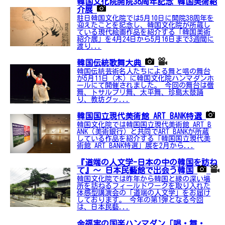
韓国文化院開院38周年記念 韓国美術紹
介展
駐日韓国文化院では5月10日に開院38周年を
迎えたことを記念し、韓国文化院が所蔵し
ている現代絵画作品を紹介する「韓国美術
紹介展」を4月24日から5月16日まで3週間に
渡り...
韓国伝統歌舞大典
韓国伝統芸術名人たちによる舞と唱の舞台
が5月11日（木）に韓国文化院ハンマダンホ
ールにて開催されました。 今回の舞台は僧
舞、トサルプリ舞、太平舞、珍島太鼓踊
り、教坊グッ...
韓国国立現代美術館 ART BANK特選
韓国文化院では韓国国立現代美術館 ART B
ANK（美術銀行）と共同でART BANKが所蔵
している作品を紹介する「韓国国立現代美
術館 ART BANK特選」展を2月から...
『道端の人文学-日本の中の韓国を訪ね
て』～ 日本民藝館で出会う韓国
韓国文化院では昨年から韓国と縁の深い場
所を訪ねるフィールドワークを取り入れた
体感型講演会の「道端の人文学」をお届け
しております。 今年の第1弾となる今回
は、日本民藝...
金福実の国楽ハンマダン「唱・舞・