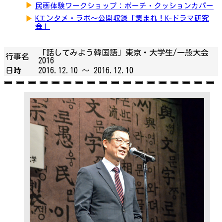
▶
民画体験ワークショップ：ポーチ・クッションカバー
▶
Kエンタメ・ラボ～公開収録「集まれ！K-ドラマ研究
会」
「話してみよう韓国語」東京・大学生/一般大会
行事名
2016
日時
2016.12.10 ～
2016.12.10