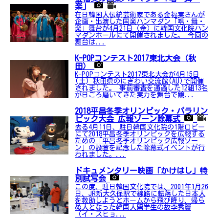
楽」
在日韓国人伝統芸術家である金福実さんが
企画・出演した国楽ハンマダン「唱・舞・
楽」舞台が4月21日（金）に韓国文化院ハン
マダンホールにて開催されました。 今回の
舞台は...
K-POPコンテスト2017東北大会（秋
田）
K-POPコンテスト2017東北大会が4月15日
(土) 秋田県のにぎわい交流館(AU)で開催
されました。 事前審査を通過した12組13名
が日ごろ磨いてきた実力を舞台で競...
2018平昌冬季オリンピック・パラリン
ピック大会 広報ゾーン除幕式
去る4月11日、駐日韓国文化院の1階ロビー
にて2018平昌冬季オリンピックを広報する
ための「平昌冬季オリンピック広報ゾー
ン」の設置を記念した除幕式イベントが行
われました。...
ドキュメンタリー映画「かけはし」特
別試写会
この度、駐日韓国文化院では、2001年1月26
日、JR新大久保駅で線路に転落した日本人
を救助しようとホームから飛び降り、帰ら
ぬ人となった韓国人留学生の故李秀賢
（イ・スヒョ...