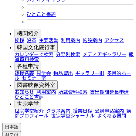
ひとこと書評
機関紹介
挨拶
沿革
主要活動
利用案内
施設案内
アクセス
韓国文化院行事
カレンダーで検索
分野別検索
メディアギャラリー
報
道資料検索
各種申請
後援名義
見学会
物品貸出
ギャラリーMI
多目的ホー
ル
セミナー室
図書映像資料室
お知らせ
利用案内
所蔵資料検索
貸出期間延長申請
ひとこと書評
世宗学堂
世宗学堂紹介
クラス案内
授業日程
受講申込案内
講
師プロフィール
世宗学堂ジャーナル
よくある質問
日本語
한국어