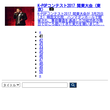
K-POPコンテスト2017 関東大会（東
京）
K-POPコンテスト2017 関東大会が 3月25日
(土) 韓国文化院 ハンマダンホールで開
催され、事前審査を通過した20組35名が舞
台で日ごろ磨いてきた実力を競いました...
Previous
«
41
42
43
44
45
46
47
48
49
50
Next
»