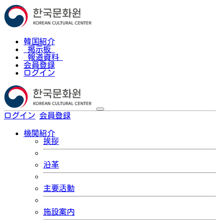
韓国紹介
掲示板
報道資料
会員登録
ログイン
ログイン
会員登録
한국어
機関紹介
挨拶
沿革
主要活動
施設案内