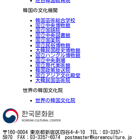
駐日韓国教育院
韓国の文化機関
韓国芸術総合学校
国立中央博物館
国立国語院
国立中央図書館
国立国楽院
国立民俗博物館
大韓民国歴史博物館
国立ハングル博物館
国立中央劇場
国立現代美術館
韓国政策放送院
国立アジア文化殿堂
大韓民国芸術院
世界の韓国文化院
世界の韓国文化院
〒160-0004 東京都新宿区四谷4-4-10 TEL：03-3357-
5970 FAX：03-3357-6074 postmaster@koreanculture.jp