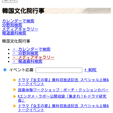
韓国文化院行事
カレンダーで検索
分野別検索
メディアギャラリー
報道資料検索
韓国文化院行事
・ カレンダーで検索
・ 分野別検索
・ メディアギャラリー
・ 報道資料検索
イベント応募
+ MORE
▶
ドラマ『女王の家』無料初放送記念 スペシャル上映&
トークイベント
▶
民画体験ワークショップ：ポーチ・クッションカバー
▶
Kエンタメ・ラボ～公開収録「集まれ！K-ドラマ研究
会」
▶
ドラマ『女王の家』無料初放送記念 スペシャル上映&
トークイベント