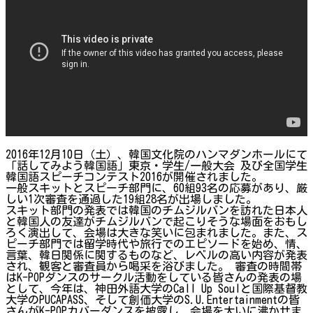
2016年12月10日（土）、韓国文化院のハンマダンホールにて
「話してみよう韓国語」東京・学生/一般大会 及び全国学生
韓国語スピーチコンテスト2016が開催されました。
一般スキットとスピーチ部門に、60組93名の応募があり、厳
しい1次審査を通過した19組28名が出場しました。
スキット部門の発表では韓国のチムジルバンを訪れた日本人
と韓国人の友達がチムジルバンで起こりそうな場面をおもし
ろく演出して、会場は大きな笑いに包まれました。また、ス
ピーチ部門では留学時代や旅行でのエピソードを始め、情、
言葉、韓日関係に関するものなど、レベルの高い内容が発表
され、観客と審査員から喝采を浴びました。 審査の時間帯
はK-POPダンスのサークル活動をしている皆さんの発表の場
として、今年は、神田外語大学のCall Up Soulと国際基督教
大学のPUCAPASS、そして創価大学のS.U.Entertainmentの皆
さんがK-POPカバーダンスを披露し、会場を大いに沸かせま