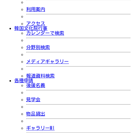
利用案内
アクセス
韓国文化院行事
カレンダーで検索
分野別検索
メディアギャラリー
報道資料検索
各種申請
後援名義
見学会
物品貸出
ギャラリーMI