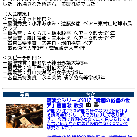
した。出場された皆さん、お疲れ様でした！
【大会結果】
＜一般スキット部門＞
－最優秀賞：小澤あゆみ・遠藤多恵 ペア－東村山地球市民
クラブ
－優秀賞：さくらま・栃木駿吾 ペア－文教大学1年
－奨励賞：森川遥那・三木もえ ペア－文教大学1年
－審査員特別賞：辺春日・堀田裕亮 ペア
－電気通信大学3年・電気通信大学4年
＜スピーチ部門＞
－最優秀賞：野﨑桃子神田外語大学3年
－優秀賞：宮下華奈創価大学4年
－奨励賞：野口実咲昭和女子大学3年
－審査員特別賞：永本芙美 橘学苑高等学校3年
➡関連内容はこちら
写真
内容
講演会シリーズ2017「韓国の俗信の世
界」曺喜澈 教授
韓国文化院では韓国の様々な文化を紹介す
る講演会をシリーズでお届けしておりま
す。 今回は韓国の社会で広く信じられてき
た言い伝えや迷信などの俗信文化について
研究されてい...