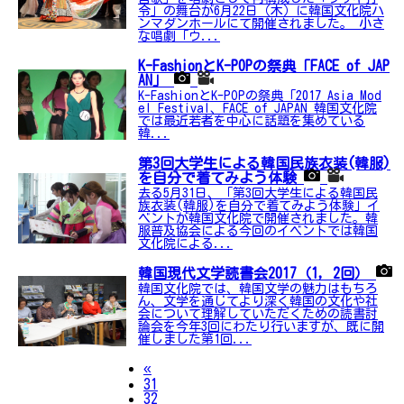
令」の舞台が6月22日（木）に韓国文化院ハ
ンマダンホールにて開催されました。 小さ
な唱劇「ウ...
K-FashionとK-POPの祭典「FACE of JAP
AN」
K-FashionとK-POPの祭典「2017 Asia Mod
el Festival、FACE of JAPAN 韓国文化院
では最近若者を中心に話題を集めている
韓...
第3回大学生による韓国民族衣装(韓服)
を自分で着てみよう体験
去る5月31日、「第3回大学生による韓国民
族衣装(韓服)を自分で着てみよう体験」イ
ベントが韓国文化院で開催されました。韓
服普及協会による今回のイベントでは韓国
文化院による...
韓国現代文学読書会2017（1，2回）
韓国文化院では、韓国文学の魅力はもちろ
ん、文学を通じてより深く韓国の文化や社
会について理解していただくための読書討
論会を今年3回にわたり行いますが、既に開
催しました第1回...
Previous
«
31
32