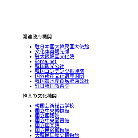
関連政府機関
駐日本国大韓民国大使館
文化体育観光部
駐大阪韓国文化院
Korea.net
韓国観光公社
韓国コンテンツ振興院
国外所在文化遺産財団
韓国農水産食品流通公社
駐日韓国教育院
韓国の文化機関
韓国芸術総合学校
国立中央博物館
国立国語院
国立中央図書館
国立国楽院
国立民俗博物館
大韓民国歴史博物館