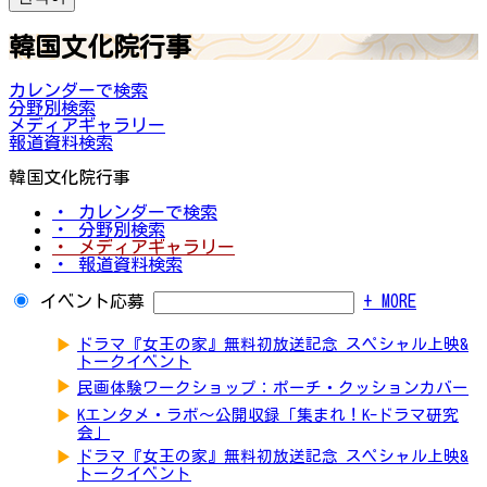
韓国文化院行事
カレンダーで検索
分野別検索
メディアギャラリー
報道資料検索
韓国文化院行事
・ カレンダーで検索
・ 分野別検索
・ メディアギャラリー
・ 報道資料検索
イベント応募
+ MORE
▶
ドラマ『女王の家』無料初放送記念 スペシャル上映&
トークイベント
▶
民画体験ワークショップ：ポーチ・クッションカバー
▶
Kエンタメ・ラボ～公開収録「集まれ！K-ドラマ研究
会」
▶
ドラマ『女王の家』無料初放送記念 スペシャル上映&
トークイベント