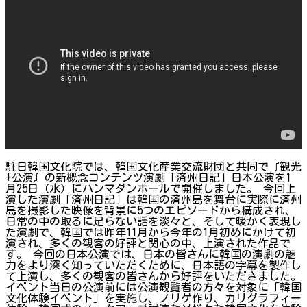
駐日韓国文化院では、韓国文化産業交流財団と共同で『観光
+公演』の新概念コンテンツ演劇「済州日記」日本公演を1
月25日（水）にハンマダンホールで開催しました。 今回上
演した演劇「済州日記」は韓国の済州島を舞台に実際に済州
島を撮影した映像を背景に5つのエピソードから構成され、
日常の中の取るに足らない話を淡々と、そして暖かく表現し
た演劇で、韓国では昨年11月から今年の1月初めにかけて初
演され、多くの観客の好評と関心の中、上演された作品で
す。 今回の日本公演では、日本の皆さんに韓国の演劇の魅
力をより深く知っていただくために、日本語の字幕を製作し
て上演し、多くの観客の皆さんから好評をいただきました。
イベント当日の公演前には公演観覧者の方々を対象に「韓国
文化体験イベント」を実施し、ノリゲ作り、カリグラフィー