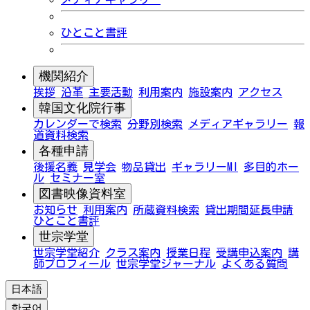
ひとこと書評
機関紹介
挨拶
沿革
主要活動
利用案内
施設案内
アクセス
韓国文化院行事
カレンダーで検索
分野別検索
メディアギャラリー
報
道資料検索
各種申請
後援名義
見学会
物品貸出
ギャラリーMI
多目的ホー
ル
セミナー室
図書映像資料室
お知らせ
利用案内
所蔵資料検索
貸出期間延長申請
ひとこと書評
世宗学堂
世宗学堂紹介
クラス案内
授業日程
受講申込案内
講
師プロフィール
世宗学堂ジャーナル
よくある質問
日本語
한국어