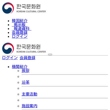
韓国紹介
掲示板
報道資料
会員登録
ログイン
ログイン
会員登録
한국어
機関紹介
挨拶
沿革
主要活動
施設案内