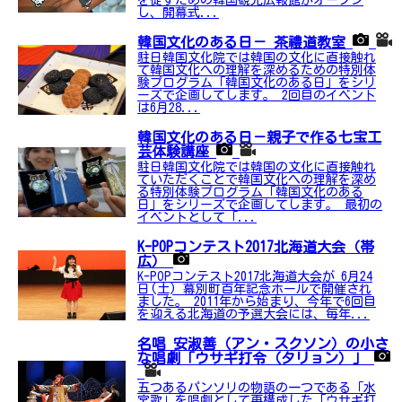
し、開幕式...
韓国文化のある日－ 茶禮道教室
駐日韓国文化院では韓国の文化に直接触れ
て韓国文化への理解を深めるための特別体
験プログラム「韓国文化のある日」をシリ
ーズで企画してします。 2回目のイベント
は6月28...
韓国文化のある日－親子で作る七宝工
芸体験講座
駐日韓国文化院では韓国の文化に直接触れ
ていただくことで韓国文化への理解を深め
る特別体験プログラム「韓国文化のある
日」をシリーズで企画してします。 最初の
イベントとして「...
K-POPコンテスト2017北海道大会（帯
広）
K-POPコンテスト2017北海道大会が 6月24
日(土) 幕別町百年記念ホールで開催され
ました。 2011年から始まり、今年で6回目
を迎える北海道の予選大会には、毎年...
名唱 安淑善（アン・スクソン）の小さ
な唱劇「ウサギ打令（タリョン）」
五つあるパンソリの物語の一つである「水
宮歌」を唱劇として再構成した「ウサギ打