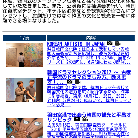
体験、韓国式のメークアップ試演など様々な韓国文化を体験
していただきました。また、公演後には抽選会を行い、韓国
往復航空チケット、ホテル宿泊券などを観覧客の皆さんにプ
レゼントし、演劇だけではなく韓国の文化と観光を一緒に体
験できる場になりました。
➡関連内容はこちら
写真
内容
KOREAN ARTISTS IN JAPAN
駐日韓国文化院では日本で活動している韓
国人美術家たちを応援し、彼らの作品を紹
介するため、「ARTISTS IN JAPAN」展をシ
リーズ1、2の2回に、6週間にわたり開催...
韓国ドラマセレクション2017 ～ 古家
正亨流のドラマの楽しみ方、教えま
す！...
駐日韓国文化院では、韓国ドラマを通じて
韓国文化の魅力を広く紹介するため、昨年
に引き続き、東京（6月7日、26日、29日）
と仙台（7月24日）において、韓国ドラマフ
ァン必見...
羽田空港で出会う韓国の観光と平昌オ
リンピック
去る5月18日、羽田国際空港ターミナルに
「2018 平昌冬季五輪及び2020東京夏季五
輪」の開催成功を祈念し、相互観光活性化
を促すための韓国観光広報館がオープン