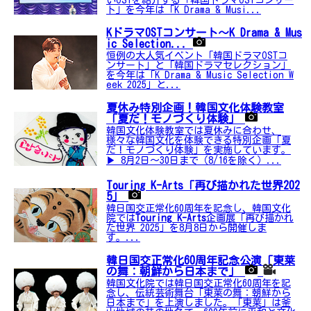
ト」を今年は「K Drama & Musi...
KドラマOSTコンサート〜K Drama & Mus
ic Selection...
恒例の大人気イベント「韓国ドラマOSTコ
ンサート」と「韓国ドラマセレクション」
を今年は「K Drama & Music Selection W
eek 2025」と...
夏休み特別企画！韓国文化体験教室
「夏だ！モノづくり体験」
韓国文化体験教室では夏休みに合わせ、
様々な韓国文化を体験できる特別企画「夏
だ！モノづくり体験」を実施しています。
▶ 8月2日〜30日まで（8/16を除く）...
Touring K-Arts「再び描かれた世界202
5」
韓日国交正常化60周年を記念し、韓国文化
院では
Touring K-Arts
企画展「再び描かれ
た世界 2025」を8月8日から開催しま
す。...
韓日国交正常化60周年記念公演「東莱
の舞：朝鮮から日本まで」
韓国文化院では韓日国交正常化60周年を記
念し、伝統芸術舞台「東莱の舞：朝鮮から
日本まで」を上演しました。「東莱」は釜