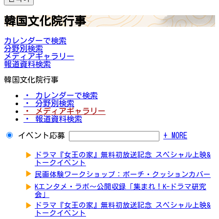
韓国文化院行事
カレンダーで検索
分野別検索
メディアギャラリー
報道資料検索
韓国文化院行事
・ カレンダーで検索
・ 分野別検索
・ メディアギャラリー
・ 報道資料検索
イベント応募
+ MORE
▶
ドラマ『女王の家』無料初放送記念 スペシャル上映&
トークイベント
▶
民画体験ワークショップ：ポーチ・クッションカバー
▶
Kエンタメ・ラボ～公開収録「集まれ！K-ドラマ研究
会」
▶
ドラマ『女王の家』無料初放送記念 スペシャル上映&
トークイベント