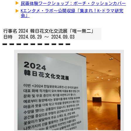
▶
民画体験ワークショップ：ポーチ・クッションカバー
▶
Kエンタメ・ラボ～公開収録「集まれ！K-ドラマ研究
会」
行事名
2024 韓日花文化交流展「唯一無二」
日時
2024.08.29 ～
2024.09.03