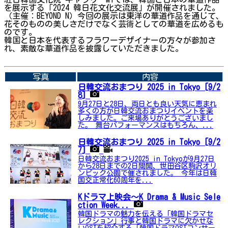
を展示する「2024 韓日花文化交流展」が開催されました。
（主催：BEYOND N）今回の展示は東洋の華道作品を通じて、
花そのものの美しさだけでなく芸術としての華道を広めるも
のです。
韓国と日本を代表するフラワーデザイナーの方々が参加さ
れ、素敵な華道作品を披露していただきました。
➡関連内容はこちら
写真
内容
日韓交流おまつり 2025 in Tokyo [9/2
8]
9月27日と28日、両日とも良い天気に恵まれ
多くの方が日韓交流おまつりイベントを楽
しみました。ご来場ありがとうございまし
た。 舞台パフォーマンスはもちろん、...
日韓交流おまつり 2025 in Tokyo [9/2
7]
日韓交流おまつり2025 in Tokyoが9月27日
から28日までの2日間開、世田谷区駒沢オリ
ンピック公園で催されました。 今年は日韓
国交正常化60周年を...
Kドラマ上映会〜K Drama & Music Sele
ction Week...
韓国ドラマの魅力を伝える「韓国ドラマセ
レクション」行事と韓国ドラマに欠かせな
いOSTを紹介する「韓国ドラマOSTコンサー