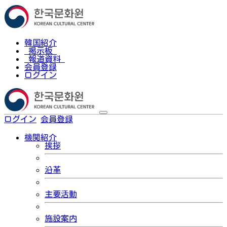
韓国紹介
掲示板
報道資料
会員登録
ログイン
ログイン
会員登録
한국어
機関紹介
挨拶
沿革
主要活動
施設案内