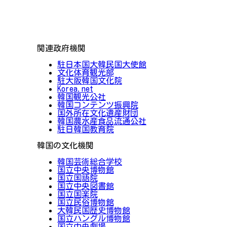
関連政府機関
駐日本国大韓民国大使館
文化体育観光部
駐大阪韓国文化院
Korea.net
韓国観光公社
韓国コンテンツ振興院
国外所在文化遺産財団
韓国農水産食品流通公社
駐日韓国教育院
韓国の文化機関
韓国芸術総合学校
国立中央博物館
国立国語院
国立中央図書館
国立国楽院
国立民俗博物館
大韓民国歴史博物館
国立ハングル博物館
国立中央劇場