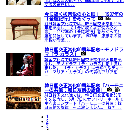
山地域の昔の地名で、600年前に平和と文化
交流の道を切...
今に続く柳宗悦の心と眼」－1937年の
「全羅紀行」をめぐって
駐日韓国文化院では、韓日国交正常化60周
年を記念し、《「今に続く柳宗悦の心と
眼」－1937年の「全羅紀行」をめぐって》
展を開催しています。1937年、思想家の柳
宗悦が陶芸...
韓日国交正常化60周年記念〜モノドラ
マ「ラ·カラス」
韓国文化院では韓日国交正常化60周年を記
念し、モノドラマ「ラ・カラス」を上演し
ました。 「ラ・カラス」は伝説的なディー
バ「マリア・カラス」の代表的アリアを
一...
韓日国交正常化60周年記念「ハーモニ
ーの共鳴：韓日友情の旋律」
駐日韓国文化院では、韓日国交正常化60周
年を記念し、6月17日にサントリーホールで
室内楽コンサート「ハーモニーの共鳴：韓
日友情の旋律」を上演しました。 韓国...
1
2
3