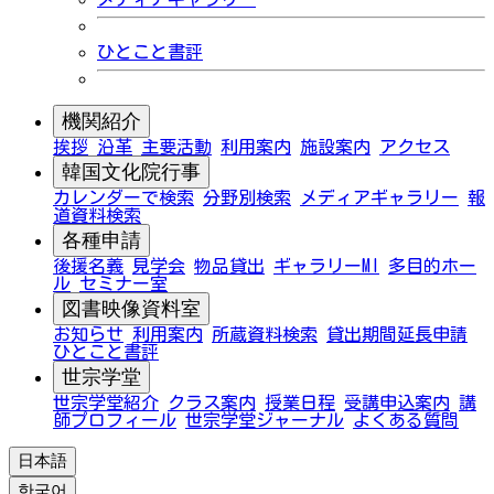
ひとこと書評
機関紹介
挨拶
沿革
主要活動
利用案内
施設案内
アクセス
韓国文化院行事
カレンダーで検索
分野別検索
メディアギャラリー
報
道資料検索
各種申請
後援名義
見学会
物品貸出
ギャラリーMI
多目的ホー
ル
セミナー室
図書映像資料室
お知らせ
利用案内
所蔵資料検索
貸出期間延長申請
ひとこと書評
世宗学堂
世宗学堂紹介
クラス案内
授業日程
受講申込案内
講
師プロフィール
世宗学堂ジャーナル
よくある質問
日本語
한국어