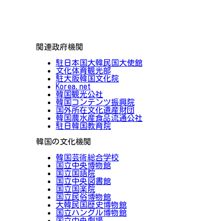
関連政府機関
駐日本国大韓民国大使館
文化体育観光部
駐大阪韓国文化院
Korea.net
韓国観光公社
韓国コンテンツ振興院
国外所在文化遺産財団
韓国農水産食品流通公社
駐日韓国教育院
韓国の文化機関
韓国芸術総合学校
国立中央博物館
国立国語院
国立中央図書館
国立国楽院
国立民俗博物館
大韓民国歴史博物館
国立ハングル博物館
国立中央劇場