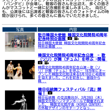
「パンダビ」が会場し、観客の皆さんを出迎え、多くの皆さ
んがマスコットと一緒に記念撮影を楽しみました。 両日と
も、公演後には出演者と観客の皆さんとのフォトタイムの時
間が設けられ、多くの皆さんに喜んでいただきました。
➡関連内容はこちら
写真
内容
駐日韓国大使館 韓国文化院開院40周年
記念特別企画展
駐日韓国大使館 韓国文化院開院40周年記念
特別企画展 ...
韓国文化院開院40周年記念公演 - 歌
（ソリ）が舞（チュム）を呼ぶ -開催
韓国文化院開院40周年記念公演－歌（ソ
リ）が舞（チュム）を呼ぶ－ 1979年にオー
プンした韓国文化院は来る5月10日に40周年
を迎えました。これを記念し、普段から
韓...
韓日伝統舞フェスティバル「流」開
催！
韓日伝統舞 の交流舞台が、3月28日（木）
韓国文化院ハンマダンホールで開催されま
した。 韓国文化院庁舎（KOREA CENTER）
の外観デザインのモチーフとなっ...