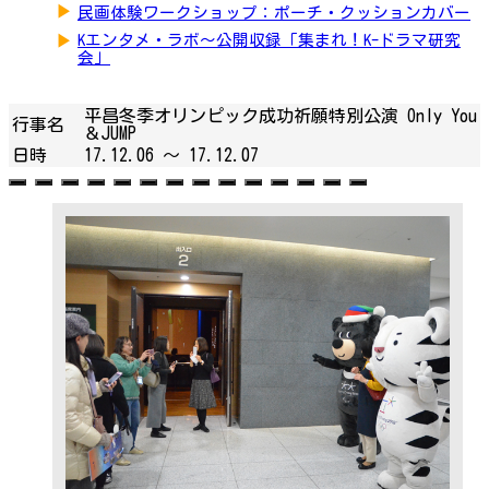
▶
民画体験ワークショップ：ポーチ・クッションカバー
▶
Kエンタメ・ラボ～公開収録「集まれ！K-ドラマ研究
会」
平昌冬季オリンピック成功祈願特別公演 Only You
行事名
＆JUMP
日時
17.12.06 ～
17.12.07