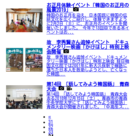
お正月体験イベント「韓国のお正月の
風景2019」
韓国のお正月を迎え、日本国民に韓国の伝
統文化を広くご紹介し、体験できますよう
に2月2日（土）に、お正月のイベントを開
催いたしました。 今年で13回目である本イ
ベントはお...
故 李秀賢さん追悼イベント ドキュ
メンタリー映画「かけはし」特別上映
会開催
故 李秀賢さん追悼イベント ドキュメン
タリー映画「かけはし」特別上映会 駐日韓
国文化院では2001年に新大久保駅で線路に
落ちた日本人を救助しようとし、亡くなっ
た韓国...
第14回 「話してみよう韓国語」 青森
大会
第14回 「話してみよう韓国語」 青森大会
去る2018年12月15日（土）、青森市の青森
中央学院大学にて「話してみよう韓国語」
青森大会が開催されました。「中高生ス...
Previous
«
31
32
33