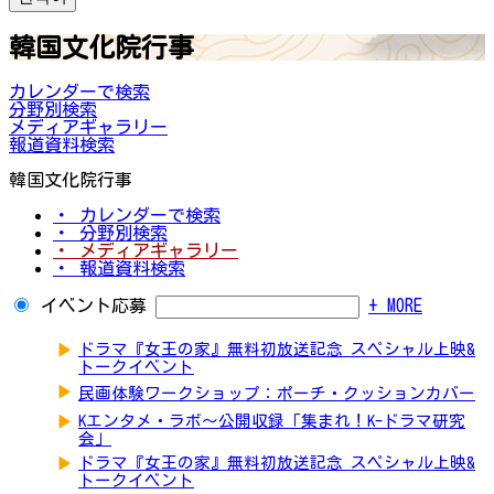
韓国文化院行事
カレンダーで検索
分野別検索
メディアギャラリー
報道資料検索
韓国文化院行事
・ カレンダーで検索
・ 分野別検索
・ メディアギャラリー
・ 報道資料検索
イベント応募
+ MORE
▶
ドラマ『女王の家』無料初放送記念 スペシャル上映&
トークイベント
▶
民画体験ワークショップ：ポーチ・クッションカバー
▶
Kエンタメ・ラボ～公開収録「集まれ！K-ドラマ研究
会」
▶
ドラマ『女王の家』無料初放送記念 スペシャル上映&
トークイベント