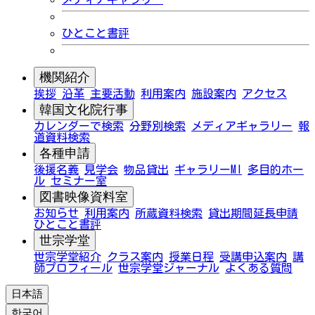
ひとこと書評
機関紹介
挨拶
沿革
主要活動
利用案内
施設案内
アクセス
韓国文化院行事
カレンダーで検索
分野別検索
メディアギャラリー
報
道資料検索
各種申請
後援名義
見学会
物品貸出
ギャラリーMI
多目的ホー
ル
セミナー室
図書映像資料室
お知らせ
利用案内
所蔵資料検索
貸出期間延長申請
ひとこと書評
世宗学堂
世宗学堂紹介
クラス案内
授業日程
受講申込案内
講
師プロフィール
世宗学堂ジャーナル
よくある質問
日本語
한국어