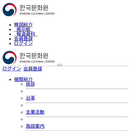
韓国紹介
掲示板
報道資料
会員登録
ログイン
ログイン
会員登録
한국어
機関紹介
挨拶
沿革
主要活動
施設案内