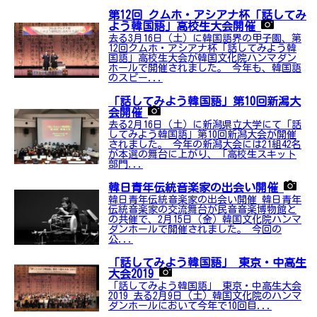
第12回 クムホ・アシアナ杯「話してみ
よう韓国語」高校生大会開催
去る3月16日（土）に韓国語界の甲子園、第
12回クムホ・アシアナ杯「話してみよう韓
国語」高校生大会が韓国文化院ハンマダン
ホールで開催されました。 今年も、韓国語
のスピー...
「話してみよう韓国語」第10回新潟大
会開催
去る2月16日（土）に新潟県立大学にて「話
してみよう韓国語」第10回新潟大会が開催
されました。 今年の新潟大会には21組42名
が本選の舞台に上がり、「高校生スキット
部門...
韓日青年伝統音楽家の出会い開催
韓日青年伝統音楽家の出会い開催 韓日青年
伝統音楽家の交流舞台が民音音楽博物館と
の共催で、2月15日（金）韓国文化院ハンマ
ダンホールで開催されました。 今回の
公...
「話してみよう韓国語」 東京・中高生
大会2019
「話してみよう韓国語」 東京・中高生大会
2019 去る2月9日（土）韓国文化院のハンマ
ダンホールにおいて今年で10回目...