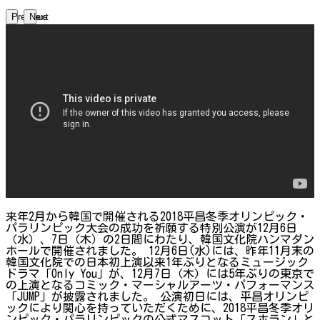
Previous
Next
来年2月から韓国で開催される2018平昌冬季オリンピック・
パラリンピック大会の成功を祈願する特別公演が12月6日
（水）、7日（木）の2日間にわたり、韓国文化院ハンマダン
ホールで開催されました。 12月6日(水)には、昨年11月末の
韓国文化院での日本初上演以来1年ぶりとなるミュージック
ドラマ「Only You」が、12月7日（木）には5年ぶりの東京で
の上演となるコミック・マーシャルアーツ・パフォーマンス
「JUMP」が披露されました。 公演初日には、平昌オリンピ
ックにより関心を持っていただくために、2018平昌冬季オリ
ンピック・パラリンピックの公式マスコット「スホラン」と