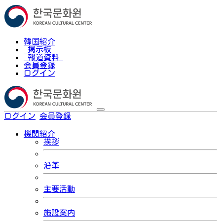
韓国紹介
掲示板
報道資料
会員登録
ログイン
ログイン
会員登録
한국어
機関紹介
挨拶
沿革
主要活動
施設案内