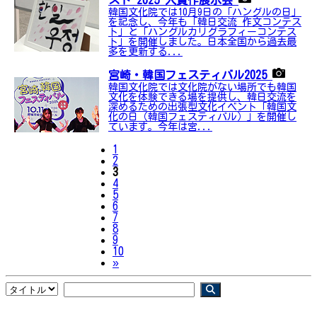
スト 2025 入賞作展示会
韓国文化院では10月9日の「ハングルの日」
を記念し、今年も「韓日交流 作文コンテス
ト」と「ハングルカリグラフィーコンテス
ト」を開催しました。日本全国から過去最
多を更新する...
宮崎・韓国フェスティバル2025
韓国文化院では文化院がない場所でも韓国
文化を体験できる場を提供し、韓日交流を
深めるための出張型文化イベント「韓国文
化の日（韓国フェスティバル）」を開催し
ています。今年は宮...
1
2
3
4
5
6
7
8
9
10
Next
»