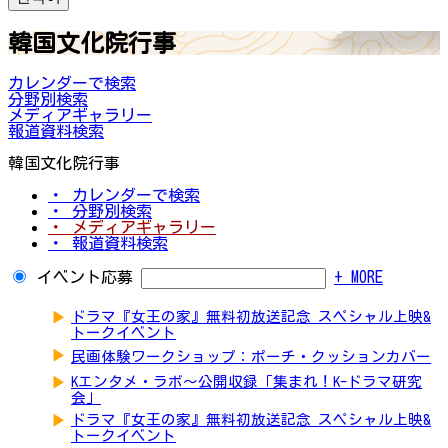
韓国文化院行事
カレンダーで検索
分野別検索
メディアギャラリー
報道資料検索
韓国文化院行事
・ カレンダーで検索
・ 分野別検索
・ メディアギャラリー
・ 報道資料検索
イベント応募
+ MORE
▶
ドラマ『女王の家』無料初放送記念 スペシャル上映&
トークイベント
▶
民画体験ワークショップ：ポーチ・クッションカバー
▶
Kエンタメ・ラボ～公開収録「集まれ！K-ドラマ研究
会」
▶
ドラマ『女王の家』無料初放送記念 スペシャル上映&
トークイベント