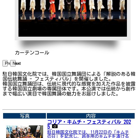
カーテンコール
Previous
Next
駐日韓国文化院では、韓国国立舞踊団による「解説のある韓
国伝統舞踊 - フェスティバル」を開催しました。
韓国国立舞踊団は、伝統に現代的な感覚を加えた作品を披露
する韓国国立劇場の専属団体です。本公演では伝統から創作
まで幅広い演目で韓国舞踊の魅力をお届けしました。
➡関連内容はこちら
写真
内容
コリア・キムチ・フェスティバル 202
5
駐日韓国文化院では、11月22日の「キムチ
の日」を記念し、越冬用のキムチを漬ける