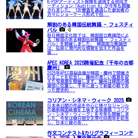
K-POPアーティスト候補を選抜する合同オ
ーディション「Audition K」が今年も開催
されました。 1次審査を通過した参加者の
方々にショーケース形式で自...
解説のある韓国伝統舞踊 - フェスティ
バル
駐日韓国文化院では、韓国国立舞踊団によ
る「解説のある韓国伝統舞踊 - フェスティ
バル」を開催しました。 韓国国立舞踊団
は、伝統に現代的な感覚を加えた作品を
披...
APEC KOREA 2025開催記念「千年の古都
慶州」
2025年APEC首脳会議が韓国・慶州で開催さ
れることを記念し、慶州の美しい風景を捉
えた写真展を開催します。慶州は韓国の南
東部に位置し、千年に渡って新羅の都であ
った歴史的...
コリアン・シネマ・ウィーク 2025
日本未公開の作品を中心に様々なジャンル
の最新韓国映画を上映する映画祭「コリア
ン・シネマ・ウィーク」を今年も開催しま
した。今年は韓日国交正常化60周年を記念
し、日本に縁のあ...
作文コンテスト&カリグラフィーコンテ