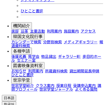
ひとこと書評
機関紹介
挨拶
沿革
主要活動
利用案内
施設案内
アクセス
韓国文化院行事
カレンダーで検索
分野別検索
メディアギャラリー
報
道資料検索
各種申請
後援名義
見学会
物品貸出
ギャラリーMI
多目的ホー
ル
セミナー室
図書映像資料室
お知らせ
利用案内
所蔵資料検索
貸出期間延長申請
ひとこと書評
世宗学堂
世宗学堂紹介
クラス案内
授業日程
受講申込案内
講
師プロフィール
世宗学堂ジャーナル
よくある質問
日本語
한국어