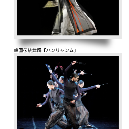
韓国伝統舞踊「ハンリャンム」