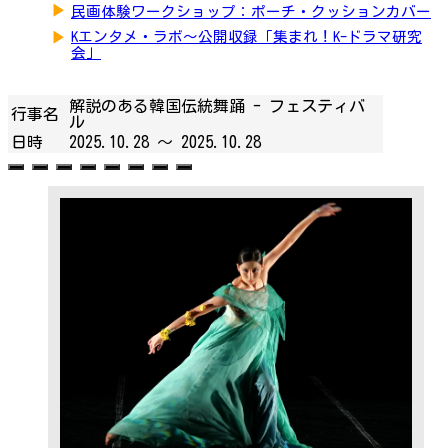
▶
民画体験ワークショップ：ポーチ・クッションカバー
▶
Kエンタメ・ラボ～公開収録「集まれ！K-ドラマ研究
会」
解説のある韓国伝統舞踊 - フェスティバ
行事名
ル
日時
2025.10.28 ～
2025.10.28