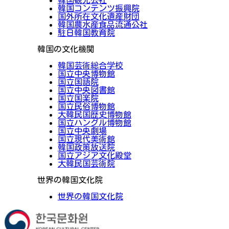
韓国観光公社
韓国コンテンツ振興院
国外所在文化遺産財団
韓国農水産食品流通公社
駐日韓国教育院
韓国の文化機関
韓国芸術総合学校
国立中央博物館
国立国語院
国立中央図書館
国立国楽院
国立民俗博物館
大韓民国歴史博物館
国立ハングル博物館
国立中央劇場
国立現代美術館
韓国政策放送院
国立アジア文化殿堂
大韓民国芸術院
世界の韓国文化院
世界の韓国文化院