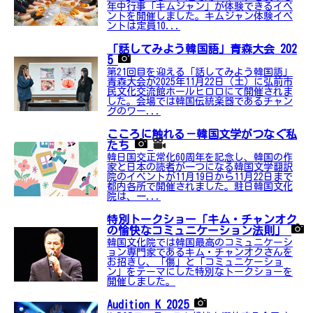
年中行事「キムジャン」が体験できるイベ
ントを開催しました。キムジャン体験イベ
ントは定員10...
「話してみよう韓国語」青森大会 202
5
第21回目を迎える「話してみよう韓国語」
青森大会が2025年11月22日（土）に弘前市
民文化交流館ホールヒロロにて開催されま
した。会場では韓国伝統楽器であるチャン
グのワー...
こころに触れる－韓国文学がつなぐ私
たち
韓日国交正常化60周年を記念し、韓国の作
家と日本の読者が一つになる韓国文学翻訳
院のイベントが11月19日から11月22日まで
都内各所で開催されました。駐日韓国文化
院は、一...
特別トークショー「キム・チャンオク
の愉快なコミュニケーション法則」
韓国文化院では韓国最高のコミュニケーシ
ョン専門家であるキム・チャンオクさんを
お招きし、「傷」と「コミュニケーショ
ン」をテーマにした特別なトークショーを
開催しました。
Audition K 2025