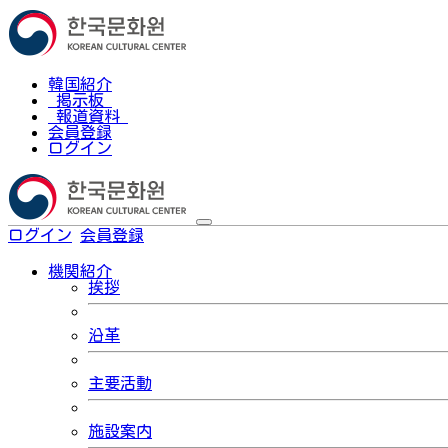
韓国紹介
掲示板
報道資料
会員登録
ログイン
ログイン
会員登録
한국어
機関紹介
挨拶
沿革
主要活動
施設案内