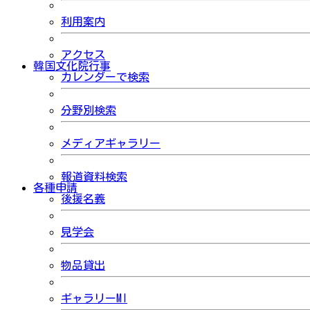
利用案内
アクセス
韓国文化院行事
カレンダーで検索
分野別検索
メディアギャラリー
報道資料検索
各種申請
後援名義
見学会
物品貸出
ギャラリーMI