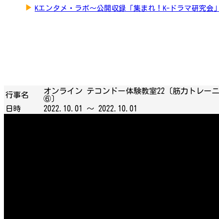
▶
Kエンタメ・ラボ～公開収録「集まれ！K-ドラマ研究会
オンライン テコンドー体験教室22〔筋力トレー
行事名
⑥〕
日時
2022.10.01 ～
2022.10.01