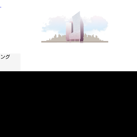
」
ニング