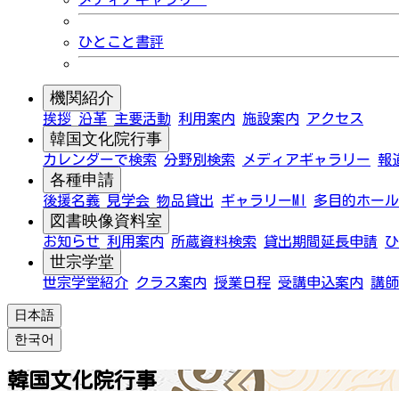
ひとこと書評
機関紹介
挨拶
沿革
主要活動
利用案内
施設案内
アクセス
韓国文化院行事
カレンダーで検索
分野別検索
メディアギャラリー
報
各種申請
後援名義
見学会
物品貸出
ギャラリーMI
多目的ホール
図書映像資料室
お知らせ
利用案内
所蔵資料検索
貸出期間延長申請
ひ
世宗学堂
世宗学堂紹介
クラス案内
授業日程
受講申込案内
講師
日本語
한국어
韓国文化院行事