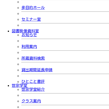
多目的ホール
セミナー室
図書映像資料室
お知らせ
利用案内
所蔵資料検索
貸出期間延長申請
ひとこと書評
世宗学堂
世宗学堂紹介
クラス案内