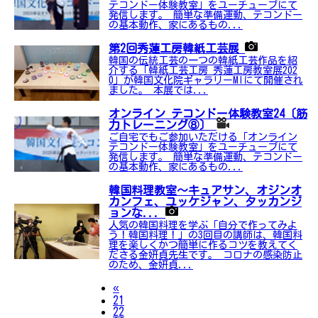
テコンドー体験教室」をユーチューブにて
発信します。 簡単な準備運動、テコンドー
の基本動作、家にあるもの...
第2回秀蓮工房韓紙工芸展
韓国の伝統工芸の一つの韓紙工芸作品を紹
介する「韓紙工芸工房 秀蓮工房教室展202
0」が韓国文化院ギャラリーMIにて開催され
ました。 本展では...
オンライン テコンドー体験教室24〔筋
力トレーニング⑧〕
ご自宅でもご参加いただける「オンライン
テコンドー体験教室」をユーチューブにて
発信します。 簡単な準備運動、テコンドー
の基本動作、家にあるもの...
韓国料理教室〜キュアサン、オジンオ
カンフェ、ユッケジャン、タッカンジ
ョンな...
人気の韓国料理を学ぶ「自分で作ってみよ
う！韓国料理！」の3回目の講師は、韓国料
理を楽しくかつ簡単に作るコツを教えてく
ださる金妍貞先生です。 コロナの感染防止
のため、金妍貞...
Previous
«
21
22