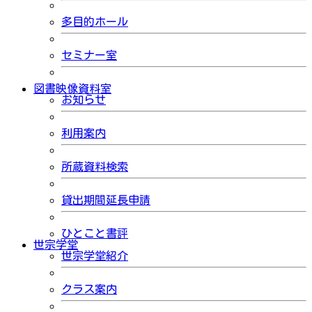
多目的ホール
セミナー室
図書映像資料室
お知らせ
利用案内
所蔵資料検索
貸出期間延長申請
ひとこと書評
世宗学堂
世宗学堂紹介
クラス案内