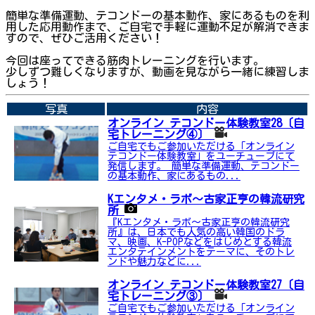
簡単な準備運動、テコンドーの基本動作、家にあるものを利
用した応用動作まで、ご自宅で手軽に運動不足が解消できま
すので、ぜひご活用ください！
今回は座ってできる筋肉トレーニングを行います。
少しずつ難しくなりますが、動画を見ながら一緒に練習しま
しょう！
写真
内容
オンライン テコンドー体験教室28〔自
宅トレーニング④〕
ご自宅でもご参加いただける「オンライン
テコンドー体験教室」をユーチューブにて
発信します。 簡単な準備運動、テコンドー
の基本動作、家にあるもの...
Kエンタメ・ラボ～古家正亨の韓流研究
所
『Kエンタメ・ラボ～古家正亨の韓流研究
所』は、日本でも人気の高い韓国のドラ
マ、映画、K-POPなどをはじめとする韓流
エンタテインメントをテーマに、そのトレ
ンドや魅力などに...
オンライン テコンドー体験教室27〔自
宅トレーニング③〕
ご自宅でもご参加いただける「オンライン