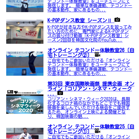
テコンドー体験教室」をユーチューブにて
発信します。 簡単な準備運動、テコンドー
の基本動作、家にあるもの...
K-POPダンス教室 シーズンⅡ
K-POPが好きな方やK-POPダンスを習ってみ
たい方のために、専門家によるK-POPダン
スの振り付け動画「K-POPダンス教室」シ
ーズン2回目を韓国文化院のYouTub...
オンライン テコンドー体験教室26〔自
宅トレーニング②〕
ご自宅でもご参加いただける「オンライン
テコンドー体験教室」をユーチューブにて
発信します。 簡単な準備運動、テコンドー
の基本動作、家にあるもの...
第33回 東京国際映画祭 提携企画 オン
ライン「コリアン・シネマ・ウィーク
...
コリアン・シネマ・ウィーク2020は、長期
化するコロナ禍のなかでもどこででも韓国
映画を楽しんでいただける機会をご提供す
るため、オンライン上映による開催とな
り、韓国映画の魅...
オンライン テコンドー体験教室25〔自
宅トレーニング①〕
ご自宅でもご参加いただける「オンライン