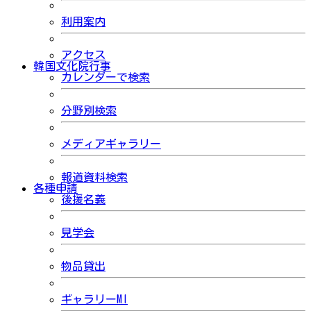
利用案内
アクセス
韓国文化院行事
カレンダーで検索
分野別検索
メディアギャラリー
報道資料検索
各種申請
後援名義
見学会
物品貸出
ギャラリーMI