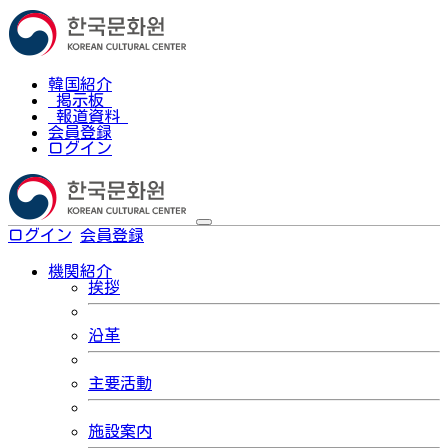
韓国紹介
掲示板
報道資料
会員登録
ログイン
ログイン
会員登録
한국어
機関紹介
挨拶
沿革
主要活動
施設案内