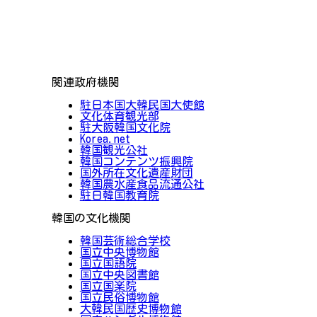
関連政府機関
駐日本国大韓民国大使館
文化体育観光部
駐大阪韓国文化院
Korea.net
韓国観光公社
韓国コンテンツ振興院
国外所在文化遺産財団
韓国農水産食品流通公社
駐日韓国教育院
韓国の文化機関
韓国芸術総合学校
国立中央博物館
国立国語院
国立中央図書館
国立国楽院
国立民俗博物館
大韓民国歴史博物館