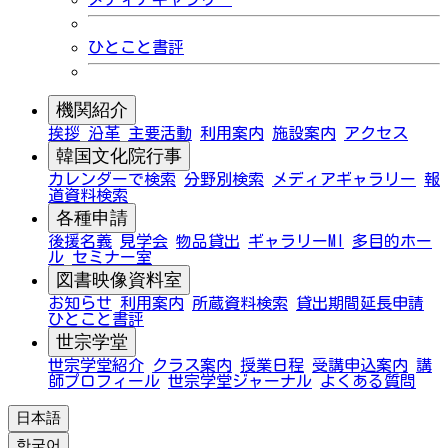
ひとこと書評
機関紹介
挨拶
沿革
主要活動
利用案内
施設案内
アクセス
韓国文化院行事
カレンダーで検索
分野別検索
メディアギャラリー
報
道資料検索
各種申請
後援名義
見学会
物品貸出
ギャラリーMI
多目的ホー
ル
セミナー室
図書映像資料室
お知らせ
利用案内
所蔵資料検索
貸出期間延長申請
ひとこと書評
世宗学堂
世宗学堂紹介
クラス案内
授業日程
受講申込案内
講
師プロフィール
世宗学堂ジャーナル
よくある質問
日本語
한국어