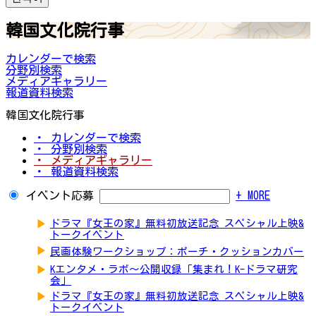
韓国文化院行事
カレンダーで検索
分野別検索
メディアギャラリー
報道資料検索
韓国文化院行事
・ カレンダーで検索
・ 分野別検索
・ メディアギャラリー
・ 報道資料検索
イベント応募
+ MORE
▶
ドラマ『女王の家』無料初放送記念 スペシャル上映&
トークイベント
▶
民画体験ワークショップ：ポーチ・クッションカバー
▶
Kエンタメ・ラボ～公開収録「集まれ！K-ドラマ研究
会」
▶
ドラマ『女王の家』無料初放送記念 スペシャル上映&
トークイベント