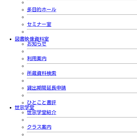
多目的ホール
セミナー室
図書映像資料室
お知らせ
利用案内
所蔵資料検索
貸出期間延長申請
ひとこと書評
世宗学堂
世宗学堂紹介
クラス案内