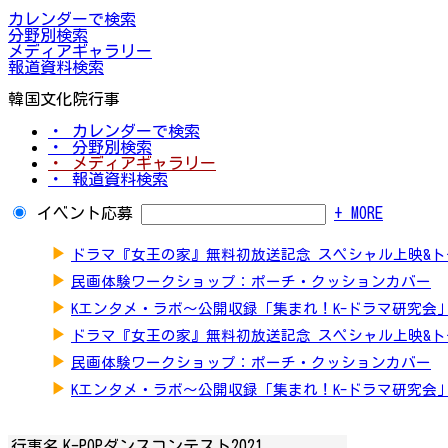
カレンダーで検索
分野別検索
メディアギャラリー
報道資料検索
韓国文化院行事
・ カレンダーで検索
・ 分野別検索
・ メディアギャラリー
・ 報道資料検索
イベント応募
+ MORE
▶
ドラマ『女王の家』無料初放送記念 スペシャル上映&
▶
民画体験ワークショップ：ポーチ・クッションカバー
▶
Kエンタメ・ラボ～公開収録「集まれ！K-ドラマ研究会
▶
ドラマ『女王の家』無料初放送記念 スペシャル上映&
▶
民画体験ワークショップ：ポーチ・クッションカバー
▶
Kエンタメ・ラボ～公開収録「集まれ！K-ドラマ研究会
行事名
K-POPダンスコンテスト2021