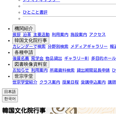
ひとこと書評
機関紹介
挨拶
沿革
主要活動
利用案内
施設案内
アクセス
韓国文化院行事
カレンダーで検索
分野別検索
メディアギャラリー
報
各種申請
後援名義
見学会
物品貸出
ギャラリーMI
多目的ホール
図書映像資料室
お知らせ
利用案内
所蔵資料検索
貸出期間延長申請
ひ
世宗学堂
世宗学堂紹介
クラス案内
授業日程
受講申込案内
講師
日本語
한국어
韓国文化院行事