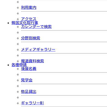
利用案内
アクセス
韓国文化院行事
カレンダーで検索
分野別検索
メディアギャラリー
報道資料検索
各種申請
後援名義
見学会
物品貸出
ギャラリーMI