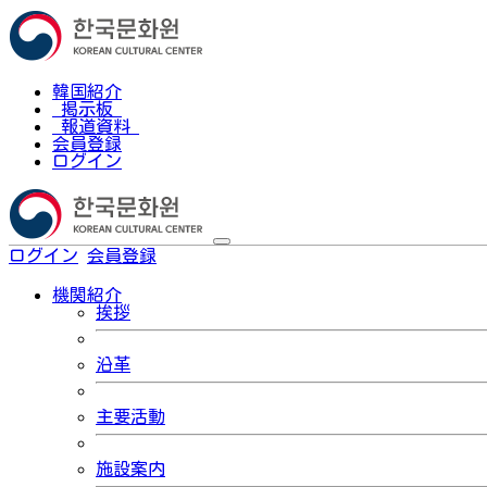
韓国紹介
掲示板
報道資料
会員登録
ログイン
ログイン
会員登録
한국어
機関紹介
挨拶
沿革
主要活動
施設案内