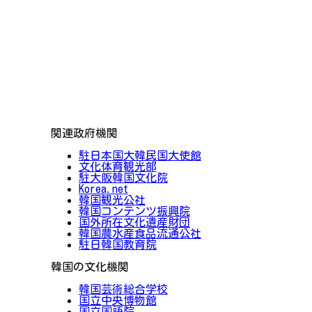
関連政府機関
駐日本国大韓民国大使館
文化体育観光部
駐大阪韓国文化院
Korea.net
韓国観光公社
韓国コンテンツ振興院
国外所在文化遺産財団
韓国農水産食品流通公社
駐日韓国教育院
韓国の文化機関
韓国芸術総合学校
国立中央博物館
国立国語院