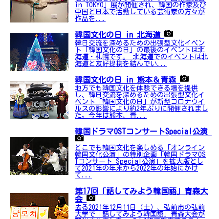
in TOKYO」展が開催され、韓国の作家及び
中国と日本で活動している芸術家の方々が
作品を...
韓国文化の日 in 北海道
韓日交流を深めるための出張型文化イベン
ト「韓国文化の日」の最後のイベントは北
海道・札幌です。 北海道でのイベントは北
海道と友好提携を結んでい...
韓国文化の日 in 熊本＆青森
地方でも韓国文化を体験できる場を提供
し、韓日交流を深めるための出張型文化イ
ベント「韓国文化の日」が新型コロナウイ
ルスの影響により約2年ぶりに開催されまし
た。今年は熊本、青...
韓国ドラマOSTコンサートSpecial公演
どこでも韓国文化を楽しめる「オンライン
韓国文化公演」の特別企画「韓国ドラマOS
Tコンサート Special公演」を拡大版とし
て2021年の年末から2022年の年始にかけ
て...
第17回「話してみよう韓国語」青森大
会
去る2021年12月11日（土）、弘前市の弘前
大学で「話してみよう韓国語」青森大会が