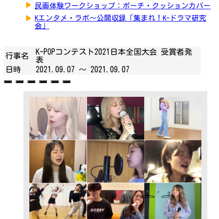
▶
民画体験ワークショップ：ポーチ・クッションカバー
▶
Kエンタメ・ラボ～公開収録「集まれ！K-ドラマ研究
会」
K-POPコンテスト2021日本全国大会 受賞者発
行事名
表
日時
2021.09.07 ～
2021.09.07