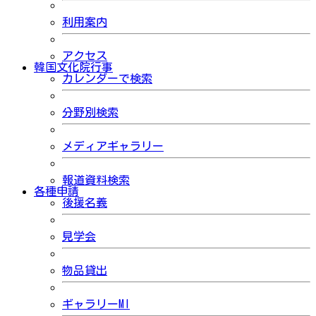
利用案内
アクセス
韓国文化院行事
カレンダーで検索
分野別検索
メディアギャラリー
報道資料検索
各種申請
後援名義
見学会
物品貸出
ギャラリーMI