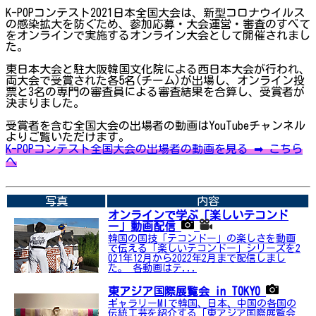
K-POPコンテスト2021日本全国大会は、新型コロナウイルス
の感染拡大を防ぐため、参加応募・大会運営・審査のすべて
をオンラインで実施するオンライン大会として開催されまし
た。
東日本大会と駐大阪韓国文化院による西日本大会が行われ、
両大会で受賞された各5名(チーム)が出場し、オンライン投
票と3名の専門の審査員による審査結果を合算し、受賞者が
決まりました。
受賞者を含む全国大会の出場者の動画はYouTubeチャンネル
よりご覧いただけます。
K-POPコンテスト全国大会の出場者の動画を見る ➡ こちら
へ
➡関連内容はこちら
写真
内容
オンラインで学ぶ「楽しいテコンド
ー」動画配信
韓国の国技「テコンドー」の楽しさを動画
で伝える「楽しいテコンドー」シリーズを2
021年12月から2022年2月まで配信しまし
た。 各動画はテ...
東アジア国際展覧会 in TOKYO
ギャラリーMIで韓国、日本、中国の各国の
伝統工芸を紹介する「東アジア国際展覧会