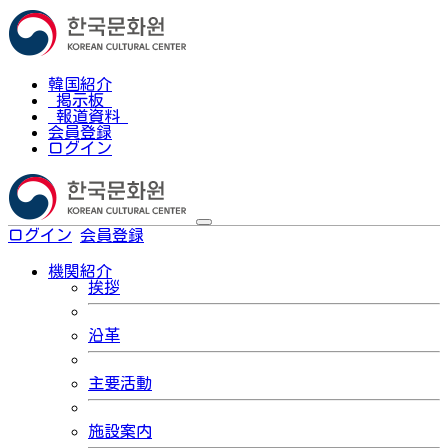
韓国紹介
掲示板
報道資料
会員登録
ログイン
ログイン
会員登録
한국어
機関紹介
挨拶
沿革
主要活動
施設案内