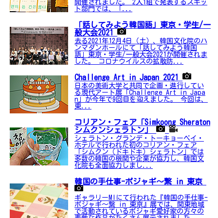
開催されました。 2人1組で発表するスキッ
ト部門では、「...
「話してみよう韓国語」東京・学生/一
般大会2021
去る2021年12月4日（土）、韓国文化院のハ
ンマダンホールにて「話してみよう韓国
語」東京・学生/一般大会2021が開催されま
した。 コロナウイルスの拡散防...
Challenge Art in Japan 2021
日本の美術大学と共同で企画・進行してい
る現代アート展「Challenge Art in Japa
n」が今年で9回目を迎えました。 今回は、
東...
コリアン・フェア「Simkoong Sheraton
シムクンシェラトン」
シェラトン・グランデ・トーキョーベイ・
ホテルで行われた初のコリアン・フェア
「シムクン（ドキドキ）シェラトン」では
多数の韓国の機関や企業が協力し、韓国文
化院も全面協力しまし...
韓国の手仕事-ポジャギ～繋 in 東京
ギャラリーMIにて行われた『韓国の手仕事-
ポジャギ～繋 in 東京』展では、関東地域
で活動されているポジャギ愛好家の方々の
素敵な作品がたくさん展示されました。...