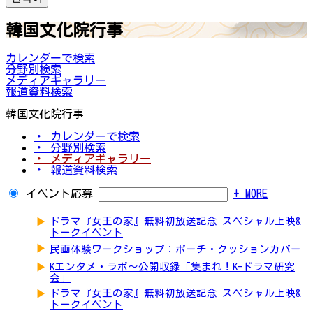
韓国文化院行事
カレンダーで検索
分野別検索
メディアギャラリー
報道資料検索
韓国文化院行事
・ カレンダーで検索
・ 分野別検索
・ メディアギャラリー
・ 報道資料検索
イベント応募
+ MORE
▶
ドラマ『女王の家』無料初放送記念 スペシャル上映&
トークイベント
▶
民画体験ワークショップ：ポーチ・クッションカバー
▶
Kエンタメ・ラボ～公開収録「集まれ！K-ドラマ研究
会」
▶
ドラマ『女王の家』無料初放送記念 スペシャル上映&
トークイベント