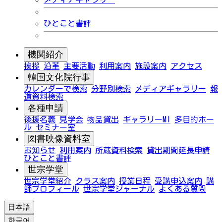
ひとこと書評
機関紹介
挨拶
沿革
主要活動
利用案内
施設案内
アクセス
韓国文化院行事
カレンダーで検索
分野別検索
メディアギャラリー
報
道資料検索
各種申請
後援名義
見学会
物品貸出
ギャラリーMI
多目的ホー
ル
セミナー室
図書映像資料室
お知らせ
利用案内
所蔵資料検索
貸出期間延長申請
ひとこと書評
世宗学堂
世宗学堂紹介
クラス案内
授業日程
受講申込案内
講
師プロフィール
世宗学堂ジャーナル
よくある質問
日本語
한국어