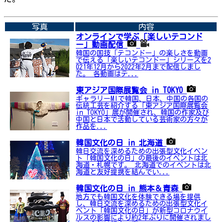
➡関連内容はこちら
写真
内容
オンラインで学ぶ「楽しいテコンド
ー」動画配信
韓国の国技「テコンドー」の楽しさを動画
で伝える「楽しいテコンドー」シリーズを2
021年12月から2022年2月まで配信しまし
た。 各動画はテ...
東アジア国際展覧会 in TOKYO
ギャラリーMIで韓国、日本、中国の各国の
伝統工芸を紹介する「東アジア国際展覧会
in TOKYO」展が開催され、韓国の作家及び
中国と日本で活動している芸術家の方々が
作品を...
韓国文化の日 in 北海道
韓日交流を深めるための出張型文化イベン
ト「韓国文化の日」の最後のイベントは北
海道・札幌です。 北海道でのイベントは北
海道と友好提携を結んでい...
韓国文化の日 in 熊本＆青森
地方でも韓国文化を体験できる場を提供
し、韓日交流を深めるための出張型文化イ
ベント「韓国文化の日」が新型コロナウイ
ルスの影響により約2年ぶりに開催されまし