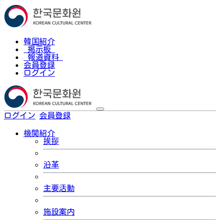
韓国紹介
掲示板
報道資料
会員登録
ログイン
ログイン
会員登録
한국어
機関紹介
挨拶
沿革
主要活動
施設案内