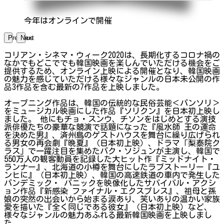
今年はオンラインで開催
Previous
Next
コリアン・シネマ・ウィーク2020は、長期化するコロナ禍の
なかでもどこででも韓国映画を楽しんでいただける機会をご
提供するため、オンライン上映による開催となり、韓国映画
の魅力を感じていただける様々なジャンルの日本未公開の作
品3作品を含む最新の7作品を上映しました。
オープニング作品は、韓国の伝統的な民俗芸能＜パンソリ＞
をミュージカル映画にした作品『ソリクン』を日本初上映し
ました。 他にもチョ・スンウ、チソンをはじめとする演技
派俳優たちの豪華な競演で話題になった『風水師 王の運命
を決めた男』、済州島のゲストハウスを舞台に繰り広げられ
る男女の再会劇『晩夏』（日本初上映）、ドラマ「梨泰院ク
ラス」で一躍注目を集めたパク・ソジュンが主演し、韓国で
550万人の観客動員を記録した大ヒット作『ミッドナイト・
ランナー』、北海道の小樽を舞台にしたラブストーリー『ユ
ンヒに』（日本初上映）、韓国の高速鉄道の車内で発生した
パンデミック・ パニックを映像化したサバイバル・アクシ
ョン作品『新感染 ファイナル・エクスプレス』、祖母と孫
娘の突然の出会いから始まる涙あり、笑いありの温かい家族
愛を描いた『全く同じである彼女』（日本初上映）など、
様々なジャンルの魅力あふれる最新韓国映画を上映しまし
た。