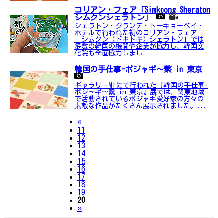
コリアン・フェア「Simkoong Sheraton
シムクンシェラトン」
シェラトン・グランデ・トーキョーベイ・
ホテルで行われた初のコリアン・フェア
「シムクン（ドキドキ）シェラトン」では
多数の韓国の機関や企業が協力し、韓国文
化院も全面協力しまし...
韓国の手仕事-ポジャギ～繋 in 東京
ギャラリーMIにて行われた『韓国の手仕事-
ポジャギ～繋 in 東京』展では、関東地域
で活動されているポジャギ愛好家の方々の
素敵な作品がたくさん展示されました。...
Previous
«
11
12
13
14
15
16
17
18
19
20
Next
»