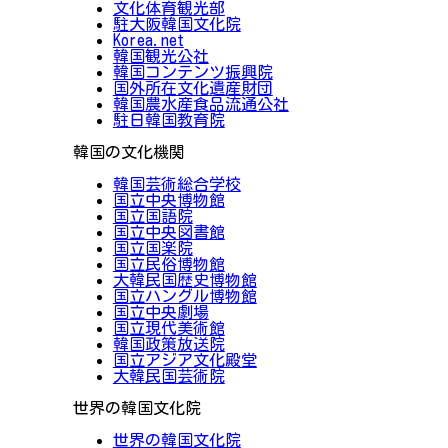
文化体育観光部
駐大阪韓国文化院
Korea.net
韓国観光公社
韓国コンテンツ振興院
国外所在文化遺産財団
韓国農水産食品流通公社
駐日韓国教育院
韓国の文化機関
韓国芸術総合学校
国立中央博物館
国立国語院
国立中央図書館
国立国楽院
国立民俗博物館
大韓民国歴史博物館
国立ハングル博物館
国立中央劇場
国立現代美術館
韓国政策放送院
国立アジア文化殿堂
大韓民国芸術院
世界の韓国文化院
世界の韓国文化院