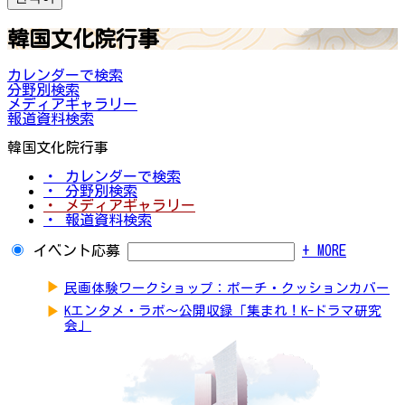
韓国文化院行事
カレンダーで検索
分野別検索
メディアギャラリー
報道資料検索
韓国文化院行事
・ カレンダーで検索
・ 分野別検索
・ メディアギャラリー
・ 報道資料検索
イベント応募
+ MORE
▶
民画体験ワークショップ：ポーチ・クッションカバー
▶
Kエンタメ・ラボ～公開収録「集まれ！K-ドラマ研究
会」