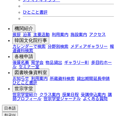
ひとこと書評
機関紹介
挨拶
沿革
主要活動
利用案内
施設案内
アクセス
韓国文化院行事
カレンダーで検索
分野別検索
メディアギャラリー
報
道資料検索
各種申請
後援名義
見学会
物品貸出
ギャラリーMI
多目的ホー
ル
セミナー室
図書映像資料室
お知らせ
利用案内
所蔵資料検索
貸出期間延長申請
ひとこと書評
世宗学堂
世宗学堂紹介
クラス案内
授業日程
受講申込案内
講
師プロフィール
世宗学堂ジャーナル
よくある質問
日本語
한국어