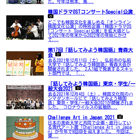
た。今年は熊本、青...
韓国ドラマOSTコンサートSpecial公演
どこでも韓国文化を楽しめる「オンライン
韓国文化公演」の特別企画「韓国ドラマOS
Tコンサート Special公演」を拡大版とし
て2021年の年末から2022年の年始にかけ
て...
第17回「話してみよう韓国語」青森大
会
去る2021年12月11日（土）、弘前市の弘前
大学で「話してみよう韓国語」青森大会が
開催されました。 2人1組で発表するスキッ
ト部門では、「...
「話してみよう韓国語」東京・学生/一
般大会2021
去る2021年12月4日（土）、韓国文化院のハ
ンマダンホールにて「話してみよう韓国
語」東京・学生/一般大会2021が開催されま
した。 コロナウイルスの拡散防...
Challenge Art in Japan 2021
日本の美術大学と共同で企画・進行してい
る現代アート展「Challenge Art in Japa
n」が今年で9回目を迎えました。 今回は、
東...