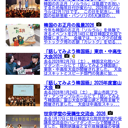
韓国のお正月「ソルラル」は陰暦でお祝い
するため毎年日付が変わり、2026年のソル
ラルは2月17日です。 この日を記念し、韓
国の伝統芸能・パンソリの5大演目の...
韓国のお正月の風景2026
今年も韓国のお正月「ソルラル」を体験で
きるイベントを2月14日に駐日韓国文化院で
開催しました。 会場では、トッククの試食
やトックク用のお餅「カレトク」を切る...
「話してみよう韓国語」東京・中高生
大会2026
去る2026年2月7日（土）、韓国文化院ハン
マダンホールにて「話してみよう韓国語」
東京・中高生大会が開催されました。 大会
はスキットとスピーチ部門の発表に加...
「話してみよう韓国語」2025年度富山
大会
去る2026年1月24日（土）、富山市民プラ
ザ・アンサンブルホールにて「話してみよ
う韓国語」富山大会が富山県と共同主催で
開催されました。 大会は中高生スキッ...
世宗学堂の受講生交流会 2026
去る1月17日に駐日韓国文化院世宗学堂の受
講生交流会がハンマダンホールで開催され
ました。韓国語講座と文化体験講座の受講