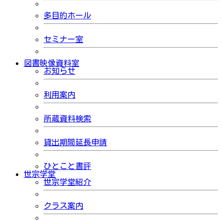
多目的ホール
セミナー室
図書映像資料室
お知らせ
利用案内
所蔵資料検索
貸出期間延長申請
ひとこと書評
世宗学堂
世宗学堂紹介
クラス案内