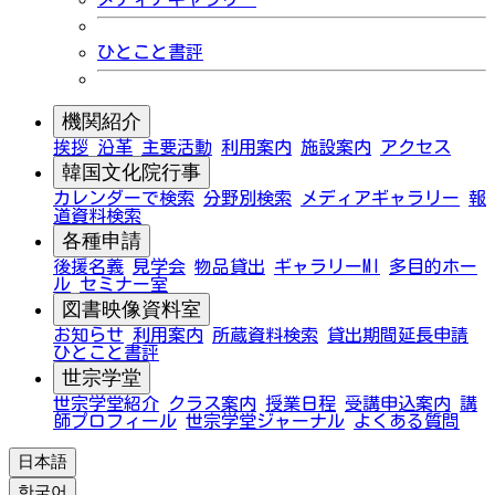
ひとこと書評
機関紹介
挨拶
沿革
主要活動
利用案内
施設案内
アクセス
韓国文化院行事
カレンダーで検索
分野別検索
メディアギャラリー
報
道資料検索
各種申請
後援名義
見学会
物品貸出
ギャラリーMI
多目的ホー
ル
セミナー室
図書映像資料室
お知らせ
利用案内
所蔵資料検索
貸出期間延長申請
ひとこと書評
世宗学堂
世宗学堂紹介
クラス案内
授業日程
受講申込案内
講
師プロフィール
世宗学堂ジャーナル
よくある質問
日本語
한국어