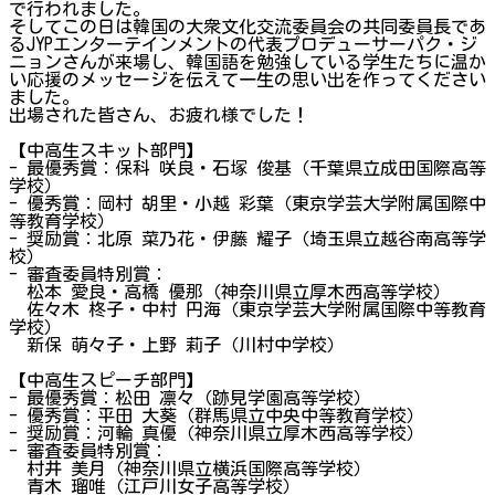
で行われました。
そしてこの日は韓国の大衆文化交流委員会の共同委員長であ
るJYPエンターテインメントの代表プロデューサーパク・ジ
ニョンさんが来場し、韓国語を勉強している学生たちに温か
い応援のメッセージを伝えて一生の思い出を作ってください
ました。
出場された皆さん、お疲れ様でした！
【中高生スキット部門】
- 最優秀賞：保科 咲良・石塚 俊基（千葉県立成田国際高等
学校）
- 優秀賞：岡村 胡里・小越 彩葉（東京学芸大学附属国際中
等教育学校）
- 奨励賞：北原 菜乃花・伊藤 耀子（埼玉県立越谷南高等学
校）
- 審査委員特別賞：
松本 愛良・高橋 優那（神奈川県立厚木西高等学校）
佐々木 柊子・中村 円海（東京学芸大学附属国際中等教育
学校）
新保 萌々子・上野 莉子（川村中学校）
【中高生スピーチ部門】
- 最優秀賞：松田 凛々（跡見学園高等学校）
- 優秀賞：平田 大葵（群馬県立中央中等教育学校）
- 奨励賞：河輪 真優（神奈川県立厚木西高等学校）
- 審査委員特別賞：
村井 美月（神奈川県立横浜国際高等学校）
青木 瑠唯（江戸川女子高等学校）