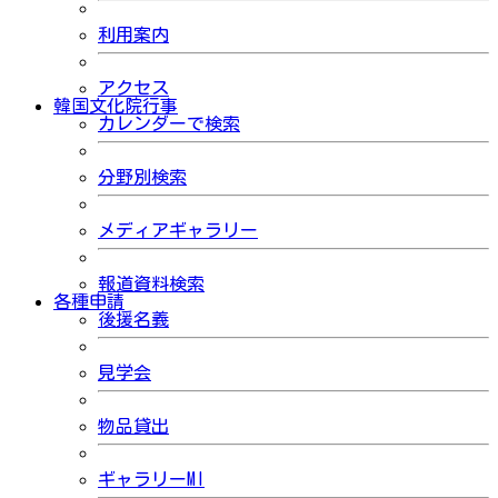
利用案内
アクセス
韓国文化院行事
カレンダーで検索
分野別検索
メディアギャラリー
報道資料検索
各種申請
後援名義
見学会
物品貸出
ギャラリーMI