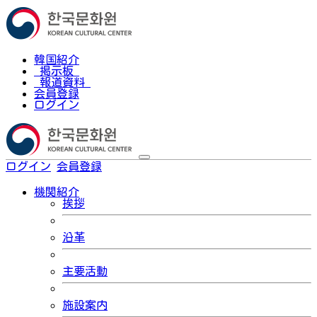
韓国紹介
掲示板
報道資料
会員登録
ログイン
ログイン
会員登録
한국어
機関紹介
挨拶
沿革
主要活動
施設案内