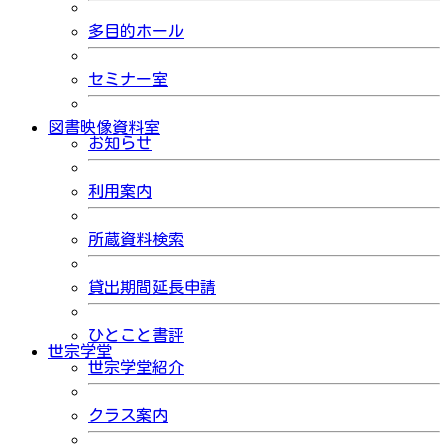
多目的ホール
セミナー室
図書映像資料室
お知らせ
利用案内
所蔵資料検索
貸出期間延長申請
ひとこと書評
世宗学堂
世宗学堂紹介
クラス案内