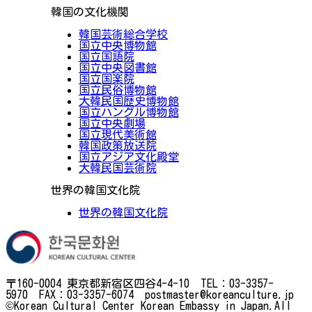
韓国の文化機関
韓国芸術総合学校
国立中央博物館
国立国語院
国立中央図書館
国立国楽院
国立民俗博物館
大韓民国歴史博物館
国立ハングル博物館
国立中央劇場
国立現代美術館
韓国政策放送院
国立アジア文化殿堂
大韓民国芸術院
世界の韓国文化院
世界の韓国文化院
〒160-0004 東京都新宿区四谷4-4-10 TEL：03-3357-
5970 FAX：03-3357-6074 postmaster@koreanculture.jp
©Korean Cultural Center Korean Embassy in Japan.All