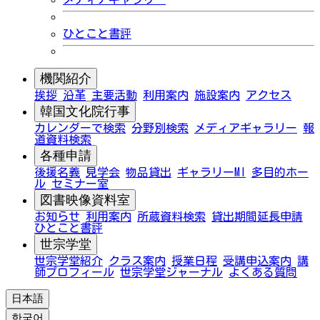
ひとこと書評
機関紹介
挨拶
沿革
主要活動
利用案内
施設案内
アクセス
韓国文化院行事
カレンダーで検索
分野別検索
メディアギャラリー
報
道資料検索
各種申請
後援名義
見学会
物品貸出
ギャラリーMI
多目的ホー
ル
セミナー室
図書映像資料室
お知らせ
利用案内
所蔵資料検索
貸出期間延長申請
ひとこと書評
世宗学堂
世宗学堂紹介
クラス案内
授業日程
受講申込案内
講
師プロフィール
世宗学堂ジャーナル
よくある質問
日本語
한국어