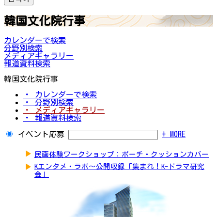
韓国文化院行事
カレンダーで検索
分野別検索
メディアギャラリー
報道資料検索
韓国文化院行事
・ カレンダーで検索
・ 分野別検索
・ メディアギャラリー
・ 報道資料検索
イベント応募
+ MORE
▶
民画体験ワークショップ：ポーチ・クッションカバー
▶
Kエンタメ・ラボ～公開収録「集まれ！K-ドラマ研究
会」