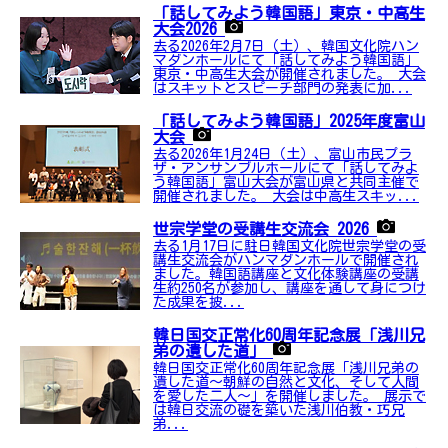
「話してみよう韓国語」東京・中高生
大会2026
去る2026年2月7日（土）、韓国文化院ハン
マダンホールにて「話してみよう韓国語」
東京・中高生大会が開催されました。 大会
はスキットとスピーチ部門の発表に加...
「話してみよう韓国語」2025年度富山
大会
去る2026年1月24日（土）、富山市民プラ
ザ・アンサンブルホールにて「話してみよ
う韓国語」富山大会が富山県と共同主催で
開催されました。 大会は中高生スキッ...
世宗学堂の受講生交流会 2026
去る1月17日に駐日韓国文化院世宗学堂の受
講生交流会がハンマダンホールで開催され
ました。韓国語講座と文化体験講座の受講
生約250名が参加し、講座を通して身につけ
た成果を披...
韓日国交正常化60周年記念展「浅川兄
弟の遺した道」
韓日国交正常化60周年記念展「浅川兄弟の
遺した道〜朝鮮の自然と文化、そして人間
を愛した二人〜」を開催しました。 展示で
は韓日交流の礎を築いた浅川伯教・巧兄
弟...