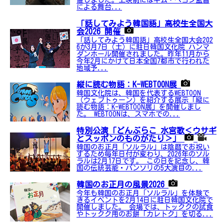
催しました。上映前にはキム・ヘヨン監督
による舞台...
「話してみよう韓国語」高校生全国大
会2026 開催
「話してみよう韓国語」高校生全国大会202
6が3月7日（土）に駐日韓国文化院 ハンマ
ダンホール開催されました。昨年11月から
今年2月にかけて日本全国7都市で行われた
地域予...
縦に読む物語：K-WEBTOON展
韓国文化院は、韓国を代表するWEBTOON
（ウェブトゥーン）を紹介する展示「縦に
読む物語：K-WEBTOON展」を開催しまし
た。 WEBTOONは、スマホでの...
特別公演「どんぶらこ 水宮歌＜ウサギ
とスッポンのものがたり＞」
韓国のお正月「ソルラル」は陰暦でお祝い
するため毎年日付が変わり、2026年のソル
ラルは2月17日です。 この日を記念し、韓
国の伝統芸能・パンソリの5大演目の...
韓国のお正月の風景2026
今年も韓国のお正月「ソルラル」を体験で
きるイベントを2月14日に駐日韓国文化院で
開催しました。 会場では、トッククの試食
やトックク用のお餅「カレトク」を切る...