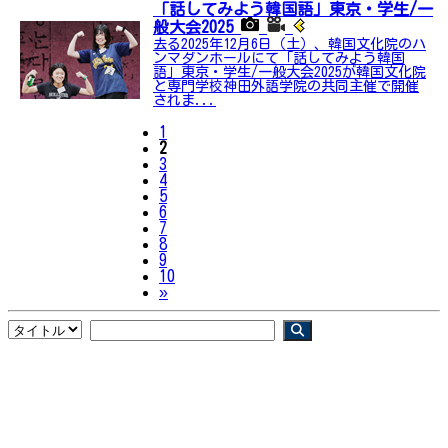
「話してみよう韓国語」東京・学生/一
般大会2025
去る2025年12月6日（土）、韓国文化院のハ
ンマダンホールにて「話してみよう韓国
語」東京・学生/一般大会2025が韓国文化院
と専門学校神田外語学院の共同主催で開催
されま...
1
2
3
4
5
6
7
8
9
10
Next
»