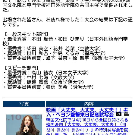
にて「話してみよう韓国語」東京・学生/一般大会2025が韓
国文化院と専門学校神田外語学院の共同主催で開催されまし
た。
出場された皆さん、お疲れ様でした！大会の結果は下記の通
りです。
【一般スキット部門】
・最優秀賞：本田 瑠音・和田 ひまり（日本外国語専門学
校）
・優秀賞：柴田 美空・花井 若菜（立教大学）
・奨励賞：掛川 和杏・沖島 くるみ（福島大学）
・審査委員特別賞：峰下 栞奈・徐 新宇（昭和女子大学）
【スピーチ部門】
・最優秀賞：髙山 結衣（日本女子大学）
・優秀賞：中村 七海（文教大学）
・奨励賞：板垣 舞雪（文京学院大学）
・審査委員特別賞：糠信 美希（明治大学）
➡関連内容はこちら
写真
内容
映画「大丈夫、大丈夫、大丈夫！」キ
ム・へヨン監督来日記念試写会
韓国文化院では4月10日から全国公開される
韓国映画『大丈夫、大丈夫、大丈夫！（괜
찮아 괜찮아 괜찮아!）』の特別試写会を開