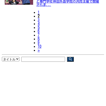
と専門学校神田外語学院の共同主催で開催
されま...
1
2
3
4
5
6
7
8
9
10
Next
»