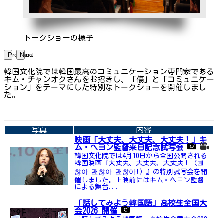
トークショーの様子
Previous
Next
韓国文化院では韓国最高のコミュニケーション専門家である
キム・チャンオクさんをお招きし、「傷」と「コミュニケー
ション」をテーマにした特別なトークショーを開催しまし
た。
➡関連内容はこちら
写真
内容
映画「大丈夫、大丈夫、大丈夫！」キ
ム・へヨン監督来日記念試写会
韓国文化院では4月10日から全国公開される
韓国映画『大丈夫、大丈夫、大丈夫！（괜
찮아 괜찮아 괜찮아!）』の特別試写会を開
催しました。上映前にはキム・ヘヨン監督
による舞台...
「話してみよう韓国語」高校生全国大
会2026 開催