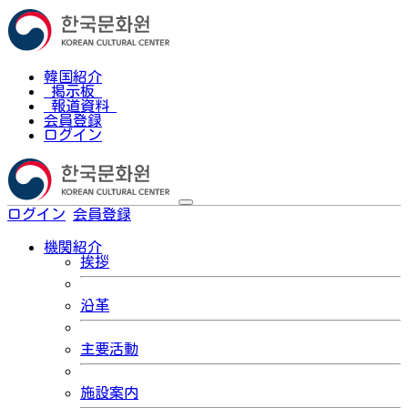
韓国紹介
掲示板
報道資料
会員登録
ログイン
ログイン
会員登録
한국어
機関紹介
挨拶
沿革
主要活動
施設案内