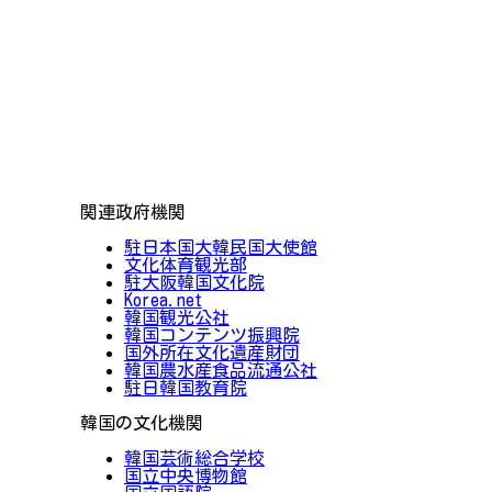
関連政府機関
駐日本国大韓民国大使館
文化体育観光部
駐大阪韓国文化院
Korea.net
韓国観光公社
韓国コンテンツ振興院
国外所在文化遺産財団
韓国農水産食品流通公社
駐日韓国教育院
韓国の文化機関
韓国芸術総合学校
国立中央博物館