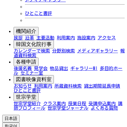
ひとこと書評
機関紹介
挨拶
沿革
主要活動
利用案内
施設案内
アクセス
韓国文化院行事
カレンダーで検索
分野別検索
メディアギャラリー
報
道資料検索
各種申請
後援名義
見学会
物品貸出
ギャラリーMI
多目的ホー
ル
セミナー室
図書映像資料室
お知らせ
利用案内
所蔵資料検索
貸出期間延長申請
ひとこと書評
世宗学堂
世宗学堂紹介
クラス案内
授業日程
受講申込案内
講
師プロフィール
世宗学堂ジャーナル
よくある質問
日本語
한국어