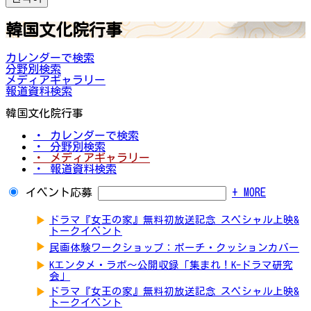
韓国文化院行事
カレンダーで検索
分野別検索
メディアギャラリー
報道資料検索
韓国文化院行事
・ カレンダーで検索
・ 分野別検索
・ メディアギャラリー
・ 報道資料検索
イベント応募
+ MORE
▶
ドラマ『女王の家』無料初放送記念 スペシャル上映&
トークイベント
▶
民画体験ワークショップ：ポーチ・クッションカバー
▶
Kエンタメ・ラボ～公開収録「集まれ！K-ドラマ研究
会」
▶
ドラマ『女王の家』無料初放送記念 スペシャル上映&
トークイベント