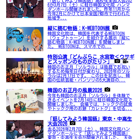
「話してみよう韓国語」高校生全国大会202
6が3月7日（土）に駐日韓国文化院 ハンマ
ダンホール開催されました。昨年11月から
今年2月にかけて日本全国7都市で行われた
地域予...
縦に読む物語：K-WEBTOON展
韓国文化院は、韓国を代表するWEBTOON
（ウェブトゥーン）を紹介する展示「縦に
読む物語：K-WEBTOON展」を開催しまし
た。 WEBTOONは、スマホでの...
特別公演「どんぶらこ 水宮歌＜ウサギ
とスッポンのものがたり＞」
韓国のお正月「ソルラル」は陰暦でお祝い
するため毎年日付が変わり、2026年のソル
ラルは2月17日です。 この日を記念し、韓
国の伝統芸能・パンソリの5大演目の...
韓国のお正月の風景2026
今年も韓国のお正月「ソルラル」を体験で
きるイベントを2月14日に駐日韓国文化院で
開催しました。 会場では、トッククの試食
やトックク用のお餅「カレトク」を切る...
「話してみよう韓国語」東京・中高生
大会2026
去る2026年2月7日（土）、韓国文化院ハン
マダンホールにて「話してみよう韓国語」
東京・中高生大会が開催されました。 大会