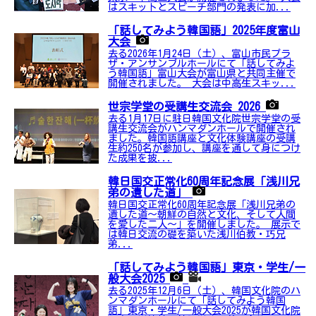
はスキットとスピーチ部門の発表に加...
「話してみよう韓国語」2025年度富山
大会
去る2026年1月24日（土）、富山市民プラ
ザ・アンサンブルホールにて「話してみよ
う韓国語」富山大会が富山県と共同主催で
開催されました。 大会は中高生スキッ...
世宗学堂の受講生交流会 2026
去る1月17日に駐日韓国文化院世宗学堂の受
講生交流会がハンマダンホールで開催され
ました。韓国語講座と文化体験講座の受講
生約250名が参加し、講座を通して身につけ
た成果を披...
韓日国交正常化60周年記念展「浅川兄
弟の遺した道」
韓日国交正常化60周年記念展「浅川兄弟の
遺した道〜朝鮮の自然と文化、そして人間
を愛した二人〜」を開催しました。 展示で
は韓日交流の礎を築いた浅川伯教・巧兄
弟...
「話してみよう韓国語」東京・学生/一
般大会2025
去る2025年12月6日（土）、韓国文化院のハ
ンマダンホールにて「話してみよう韓国
語」東京・学生/一般大会2025が韓国文化院