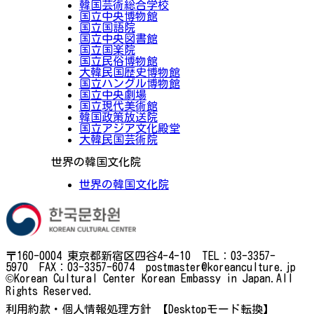
韓国芸術総合学校
国立中央博物館
国立国語院
国立中央図書館
国立国楽院
国立民俗博物館
大韓民国歴史博物館
国立ハングル博物館
国立中央劇場
国立現代美術館
韓国政策放送院
国立アジア文化殿堂
大韓民国芸術院
世界の韓国文化院
世界の韓国文化院
〒160-0004 東京都新宿区四谷4-4-10 TEL：03-3357-
5970 FAX：03-3357-6074 postmaster@koreanculture.jp
©Korean Cultural Center Korean Embassy in Japan.All
Rights Reserved.
利用約款・個人情報処理方針
【Desktopモード転換】