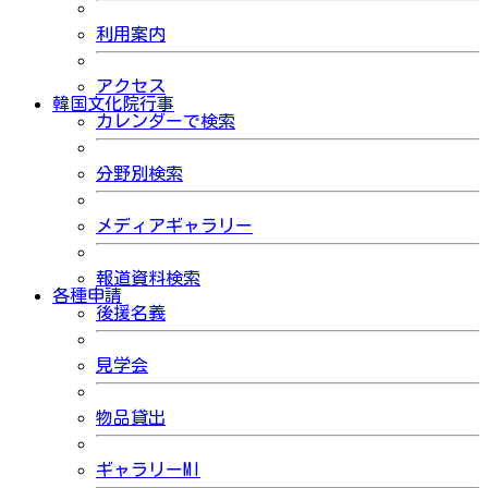
利用案内
アクセス
韓国文化院行事
カレンダーで検索
分野別検索
メディアギャラリー
報道資料検索
各種申請
後援名義
見学会
物品貸出
ギャラリーMI