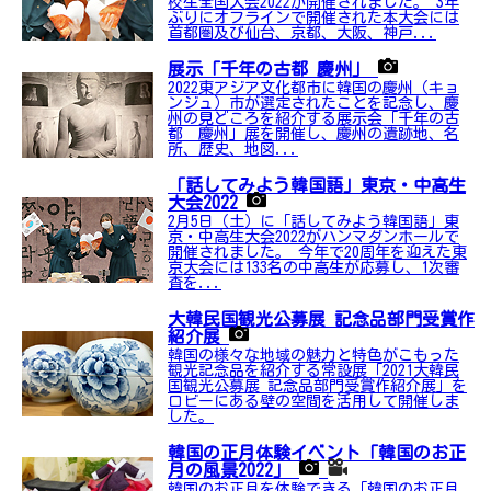
校生全国大会2022が開催されました。 3年
ぶりにオフラインで開催された本大会には
首都圏及び仙台、京都、大阪、神戸...
展示「千年の古都 慶州」
2022東アジア文化都市に韓国の慶州（キョ
ンジュ）市が選定されたことを記念し、慶
州の見どころを紹介する展示会「千年の古
都 慶州」展を開催し、慶州の遺跡地、名
所、歴史、地図...
「話してみよう韓国語」東京・中高生
大会2022
2月5日（土）に「話してみよう韓国語」東
京・中高生大会2022がハンマダンホールで
開催されました。 今年で20周年を迎えた東
京大会には133名の中高生が応募し、1次審
査を...
大韓民国観光公募展 記念品部門受賞作
紹介展
韓国の様々な地域の魅力と特色がこもった
観光記念品を紹介する常設展「2021大韓民
国観光公募展 記念品部門受賞作紹介展」を
ロビーにある壁の空間を活用して開催しま
した。
韓国の正月体験イベント「韓国のお正
月の風景2022」
韓国のお正月を体験できる「韓国のお正月