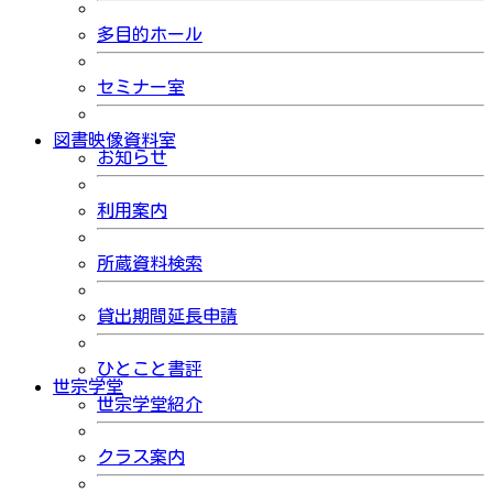
多目的ホール
セミナー室
図書映像資料室
お知らせ
利用案内
所蔵資料検索
貸出期間延長申請
ひとこと書評
世宗学堂
世宗学堂紹介
クラス案内