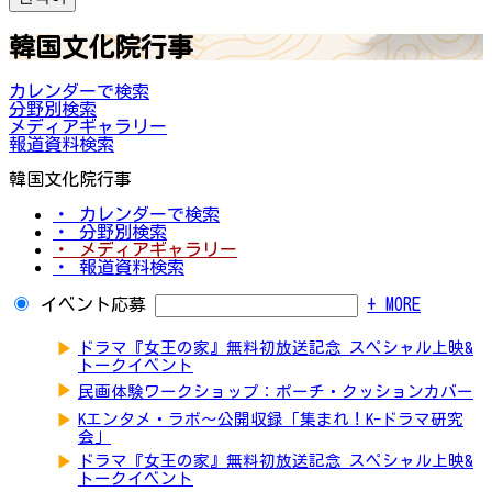
韓国文化院行事
カレンダーで検索
分野別検索
メディアギャラリー
報道資料検索
韓国文化院行事
・ カレンダーで検索
・ 分野別検索
・ メディアギャラリー
・ 報道資料検索
イベント応募
+ MORE
▶
ドラマ『女王の家』無料初放送記念 スペシャル上映&
トークイベント
▶
民画体験ワークショップ：ポーチ・クッションカバー
▶
Kエンタメ・ラボ～公開収録「集まれ！K-ドラマ研究
会」
▶
ドラマ『女王の家』無料初放送記念 スペシャル上映&
トークイベント