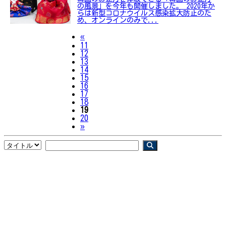
の風景」を今年も開催しました。 2020年か
らは新型コロナウイルス感染拡大防止のた
め、オンラインのみで...
Previous
«
11
12
13
14
15
16
17
18
19
20
Next
»