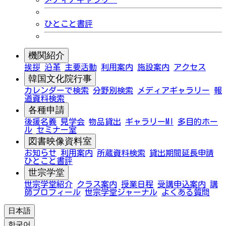
ひとこと書評
機関紹介
挨拶
沿革
主要活動
利用案内
施設案内
アクセス
韓国文化院行事
カレンダーで検索
分野別検索
メディアギャラリー
報
道資料検索
各種申請
後援名義
見学会
物品貸出
ギャラリーMI
多目的ホー
ル
セミナー室
図書映像資料室
お知らせ
利用案内
所蔵資料検索
貸出期間延長申請
ひとこと書評
世宗学堂
世宗学堂紹介
クラス案内
授業日程
受講申込案内
講
師プロフィール
世宗学堂ジャーナル
よくある質問
日本語
한국어