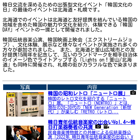
韓日交流を深めるための出張型文化イベント「韓国文化の
日」の最後のイベントは北海道・札幌です。
北海道でのイベントは北海道と友好提携を結んでいる韓国の
地域を含めた韓国の魅力や文化を紹介、体験できる「韓国
DAY」イベントの一環として開催されました。
韓国伝統音楽公演、韓国映画上映会（エクストリームジョ
ブ）、文化体験、展示など様々なイベントが実施され多くの
方々が参加されました。 また、北海道と釜山広域市との友
好提携15周年を記念して、互いのランドマークを相手自治体
のイメージ色でライトアップする「Lights on！釜山/北海
道」も同時に開催され、札幌の街がカラフルな色で染まりま
した。
➡関連内容はこちら
写真
内容
韓国の昭和レトロ「ニュートロ展」
韓国のレトロ文化を紹介する「ニュート
ロ」展。「ニュートロ（NEWTRO）」とは、
現在の20-30代の「NEW Generation（新世
代）」が楽しむ「RETRO（レトロ...
韓日青年伝統音楽家の出会いVol.4～韓
日打楽器奏者の共演
民音音楽博物館との共催による伝統楽器公
演「2022年 韓日青年伝統音楽家の出会い V