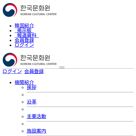
韓国紹介
掲示板
報道資料
会員登録
ログイン
ログイン
会員登録
한국어
機関紹介
挨拶
沿革
主要活動
施設案内