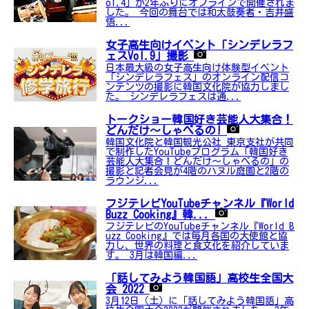
ol.4」が2年ぶりにオフラインで開催されま
した。 今回の舞台では和太鼓奏者・吉井盛
悟...
女子高生向けイベント「シンデレラフ
ェスVol.9」撮影
日本最大級の女子高生向け体験型イベント
「シンデレラフェス」のオンライン配信コ
ンテンツの撮影に韓国文化院が協力しまし
た。 シンデレラフェスは通...
トークショー韓国好き芸能人大集合！
どんだけ～しゃべるの!
韓国文化院と韓国観光公社 東京支社が共同
で制作したYouTubeプログラム「韓国好き
芸能人大集合！どんだけ～しゃべるの」の
撮影と記者会見が4階のハヌル庭園と2階の
ラウンジ...
フジテレビYouTubeチャンネル『World
Buzz Cooking』韓...
フジテレビのYouTubeチャンネル『World B
uzz Cooking』では毎月各国の大使館と協
力し、世界の料理と食文化を紹介していま
す。 3月は韓国編...
「話してみよう韓国語」高校生全国大
会 2022
3月12日（土）に「話してみよう韓国語」高