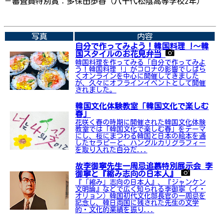
－審査員特別賞：多保田歩香（八千代松陰高等学校2年）
➡関連内容はこちら
写真
内容
自分で作ってみよう！韓国料理 !〜韓
国スタイルのお花見弁当
韓国料理を作ってみる「自分で作ってみよ
う！韓国料理 !」がコロナの影響でしばら
くオンラインを中心に開催してきました
が、久々にオフラインイベントとして開催
されました。
韓国文化体験教室「韓国文化で楽しむ
春」
花咲く春の時期に開催された韓国文化体験
教室では「韓国文化で楽しむ春」をテーマ
にし、桜にまつわる韓国と日本の絵本を通
したセラピーと、ハングルカリグラフィー
を取り入れた自分だ...
故李御寧先生一周忌追慕特別展示会 李
御寧と『縮み志向の日本人』
『「縮み」志向の日本人』、『ジャンケン
文明論』などで広く知られる李御寧（イ・
オリョン）韓国初代文化部長官の一周忌を
記念し、韓日両国に残された先生の文学
的・文化的業績を振り...