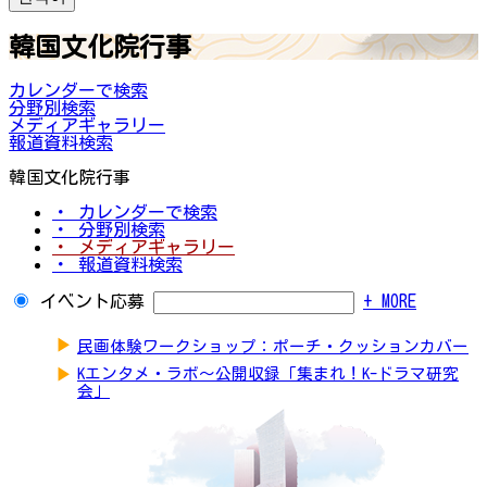
韓国文化院行事
カレンダーで検索
分野別検索
メディアギャラリー
報道資料検索
韓国文化院行事
・ カレンダーで検索
・ 分野別検索
・ メディアギャラリー
・ 報道資料検索
イベント応募
+ MORE
▶
民画体験ワークショップ：ポーチ・クッションカバー
▶
Kエンタメ・ラボ～公開収録「集まれ！K-ドラマ研究
会」