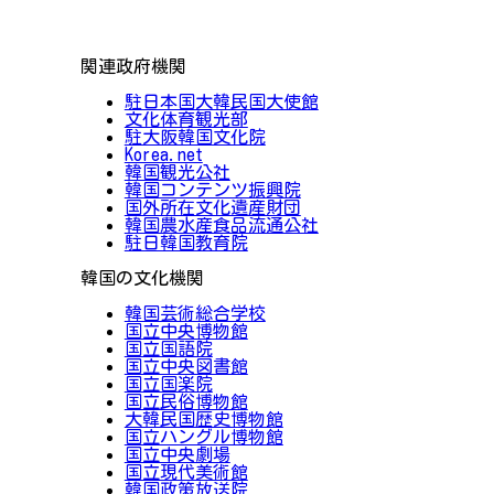
関連政府機関
駐日本国大韓民国大使館
文化体育観光部
駐大阪韓国文化院
Korea.net
韓国観光公社
韓国コンテンツ振興院
国外所在文化遺産財団
韓国農水産食品流通公社
駐日韓国教育院
韓国の文化機関
韓国芸術総合学校
国立中央博物館
国立国語院
国立中央図書館
国立国楽院
国立民俗博物館
大韓民国歴史博物館
国立ハングル博物館
国立中央劇場
国立現代美術館
韓国政策放送院