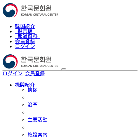
韓国紹介
掲示板
報道資料
会員登録
ログイン
ログイン
会員登録
한국어
機関紹介
挨拶
沿革
主要活動
施設案内