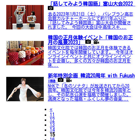
「話してみよう韓国語」富山大会2022
去る2023年1月21日（土）、パレブラン高志
会館カルチャーホールにて約11年ぶりに
「話してみよう韓国語」富山大会が開催さ
れました。 今回の大会は中高生スキ...
韓国の正月体験イベント「韓国のお正
月の風景2023」
韓国文化院では韓国のお正月を体験できる
イベントを毎年開催しています。 今年はオ
ンラインイベントと共にオフラインイベン
トを企画し、多くの方々が韓国のお正月を
味...
新年特別企画 韓流20周年 with Fukush
ima
NHKで「冬のソナタ」が放送されてから20
周年。韓国文化院では今年を韓流20周年と
し、その記念公演を福島で開催しました。
満席となった福島・ふくしん夢の音楽...
Previous
«
11
12
13
14
15
16