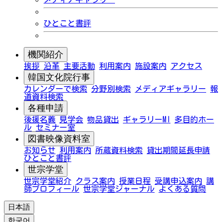
ひとこと書評
機関紹介
挨拶
沿革
主要活動
利用案内
施設案内
アクセス
韓国文化院行事
カレンダーで検索
分野別検索
メディアギャラリー
報
道資料検索
各種申請
後援名義
見学会
物品貸出
ギャラリーMI
多目的ホー
ル
セミナー室
図書映像資料室
お知らせ
利用案内
所蔵資料検索
貸出期間延長申請
ひとこと書評
世宗学堂
世宗学堂紹介
クラス案内
授業日程
受講申込案内
講
師プロフィール
世宗学堂ジャーナル
よくある質問
日本語
한국어