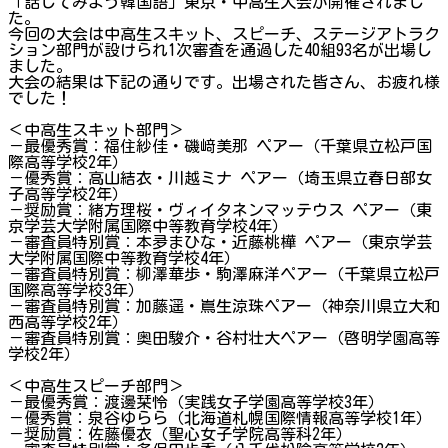
「話してみよう韓国語」東京・中高生大会が開催されまし
た。
今回の大会は中高生スキット、スピーチ、ステージアトラク
ション部門が設けられ1次審査を通過した40組93名が出場し
ました。
大会の結果は下記の通りです。出場された皆さん、お疲れ様
でした！
＜中高生スキット部門＞
－最優秀賞：福住紗佳・磯﨑美那 ペアー（千葉県立松戸国
際高等学校2年）
－優秀賞：高山結衣・川越ミナ ペアー（埼玉県立春日部女
子高等学校2年）
－奨励賞：緒方理桜・ヴィイタネンマッテウス ペアー（東
京学芸大学附属国際中等教育学校4年）
－審査員特別賞：本夛まひな・近藤桃樺 ペアー（東京学芸
大学附属国際中等教育学校4年）
－審査員特別賞：柳澤華歩・駒澤麻洋ペアー（千葉県立松戸
国際高等学校3年）
－審査員特別賞：加藤遥・嶌生涼珠ペアー（神奈川県立大和
西高等学校2年）
－審査員特別賞：奥田駿介・谷村壮大ペアー（啓明学園高等
学校2年）
＜中高生スピーチ部門＞
－最優秀賞：渡邊栞怜（実践女子学園高等学校3年）
－優秀賞：泉谷ゆらら（北海道札幌国際情報高等学校1年）
－奨励賞：佐藤優衣（聖心女子学院高等科2年）