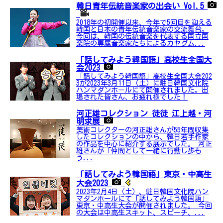
韓日青年伝統音楽家の出会い Vol.5
2018年の初開催以来、今年で5回目を迎える
韓国と日本の青年伝統音楽家の交流舞台。
今回は、韓国の伝統音楽を代表する国立国
楽院の専属音楽家たちによるカヤグム...
「話してみよう韓国語」高校生全国大
会2023
「話してみよう韓国語」高校生全国大会202
3が2023年3月11日（土）に駐日韓国文化院
ハンマダンホールにて開催されました。出
場された皆さん、お疲れ様でした！
河正雄コレクション 徒徒 江上越・河
明求展
美術コレクターの河正雄さんが55年間収集
したコレクションの中から、韓日若手作家
の作品を中心に紹介する展示でした。 河正
雄さんが「仲間として一緒に行動し歩も
う...
「話してみよう韓国語」東京・中高生
大会2023
2023年2月4日（土）、駐日韓国文化院ハン
マダンホールにて「話してみよう韓国語」
東京・中高生大会が開催されました。 今回
の大会は中高生スキット、スピーチ、...