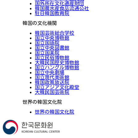
国外所在文化遺産財団
韓国農水産食品流通公社
駐日韓国教育院
韓国の文化機関
韓国芸術総合学校
国立中央博物館
国立国語院
国立中央図書館
国立国楽院
国立民俗博物館
大韓民国歴史博物館
国立ハングル博物館
国立中央劇場
国立現代美術館
韓国政策放送院
国立アジア文化殿堂
大韓民国芸術院
世界の韓国文化院
世界の韓国文化院