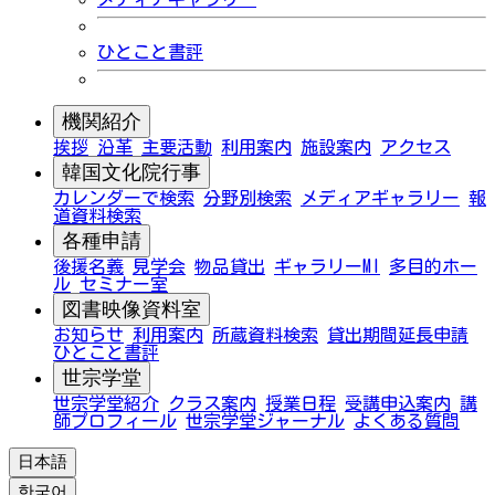
ひとこと書評
機関紹介
挨拶
沿革
主要活動
利用案内
施設案内
アクセス
韓国文化院行事
カレンダーで検索
分野別検索
メディアギャラリー
報
道資料検索
各種申請
後援名義
見学会
物品貸出
ギャラリーMI
多目的ホー
ル
セミナー室
図書映像資料室
お知らせ
利用案内
所蔵資料検索
貸出期間延長申請
ひとこと書評
世宗学堂
世宗学堂紹介
クラス案内
授業日程
受講申込案内
講
師プロフィール
世宗学堂ジャーナル
よくある質問
日本語
한국어