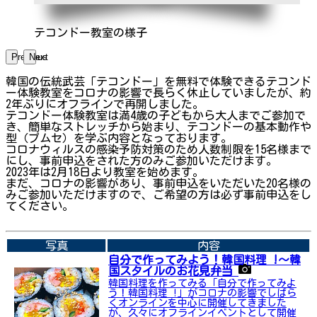
テコンドー教室の様子
Previous
Next
韓国の伝統武芸「テコンドー」を無料で体験できるテコンド
ー体験教室をコロナの影響で長らく休止していましたが、約
2年ぶりにオフラインで再開しました。
テコンドー体験教室は満4歳の子どもから大人までご参加で
き、簡単なストレッチから始まり、テコンドーの基本動作や
型（プムセ）を学ぶ内容となっております。
コロナウィルスの感染予防対策のため人数制限を15名様まで
にし、事前申込をされた方のみご参加いただけます。
2023年は2月18日より教室を始めます。
まだ、コロナの影響があり、事前申込をいただいた20名様の
みご参加いただけますので、ご希望の方は必ず事前申込をし
てください。
➡関連内容はこちら
写真
内容
自分で作ってみよう！韓国料理 !〜韓
国スタイルのお花見弁当
韓国料理を作ってみる「自分で作ってみよ
う！韓国料理 !」がコロナの影響でしばら
くオンラインを中心に開催してきました
が、久々にオフラインイベントとして開催