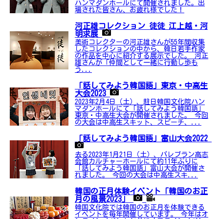
ハンマダンホールにて開催されました。出
場された皆さん、お疲れ様でした！
河正雄コレクション 徒徒 江上越・河
明求展
美術コレクターの河正雄さんが55年間収集
したコレクションの中から、韓日若手作家
の作品を中心に紹介する展示でした。 河正
雄さんが「仲間として一緒に行動し歩も
う...
「話してみよう韓国語」東京・中高生
大会2023
2023年2月4日（土）、駐日韓国文化院ハン
マダンホールにて「話してみよう韓国語」
東京・中高生大会が開催されました。 今回
の大会は中高生スキット、スピーチ、...
「話してみよう韓国語」富山大会2022
去る2023年1月21日（土）、パレブラン高志
会館カルチャーホールにて約11年ぶりに
「話してみよう韓国語」富山大会が開催さ
れました。 今回の大会は中高生スキ...
韓国の正月体験イベント「韓国のお正
月の風景2023」
韓国文化院では韓国のお正月を体験できる
イベントを毎年開催しています。 今年はオ