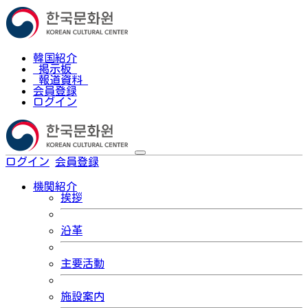
韓国紹介
掲示板
報道資料
会員登録
ログイン
ログイン
会員登録
한국어
機関紹介
挨拶
沿革
主要活動
施設案内