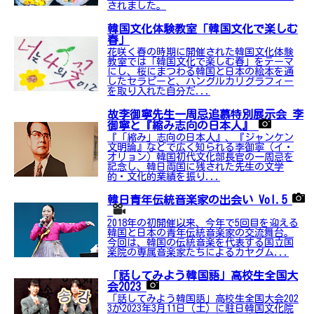
されました。
韓国文化体験教室「韓国文化で楽しむ
春」
花咲く春の時期に開催された韓国文化体験
教室では「韓国文化で楽しむ春」をテーマ
にし、桜にまつわる韓国と日本の絵本を通
したセラピーと、ハングルカリグラフィー
を取り入れた自分だ...
故李御寧先生一周忌追慕特別展示会 李
御寧と『縮み志向の日本人』
『「縮み」志向の日本人』、『ジャンケン
文明論』などで広く知られる李御寧（イ・
オリョン）韓国初代文化部長官の一周忌を
記念し、韓日両国に残された先生の文学
的・文化的業績を振り...
韓日青年伝統音楽家の出会い Vol.5
2018年の初開催以来、今年で5回目を迎える
韓国と日本の青年伝統音楽家の交流舞台。
今回は、韓国の伝統音楽を代表する国立国
楽院の専属音楽家たちによるカヤグム...
「話してみよう韓国語」高校生全国大
会2023
「話してみよう韓国語」高校生全国大会202
3が2023年3月11日（土）に駐日韓国文化院