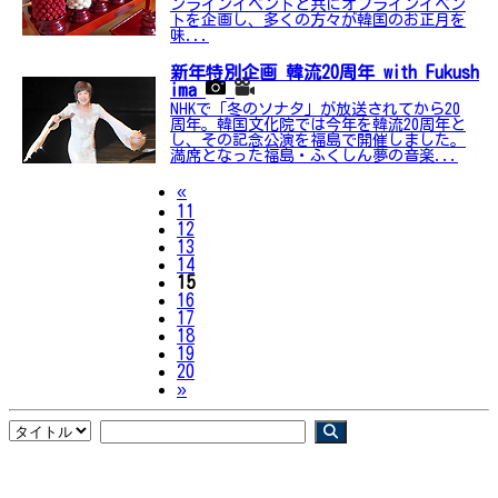
ンラインイベントと共にオフラインイベン
トを企画し、多くの方々が韓国のお正月を
味...
新年特別企画 韓流20周年 with Fukush
ima
NHKで「冬のソナタ」が放送されてから20
周年。韓国文化院では今年を韓流20周年と
し、その記念公演を福島で開催しました。
満席となった福島・ふくしん夢の音楽...
Previous
«
11
12
13
14
15
16
17
18
19
20
Next
»