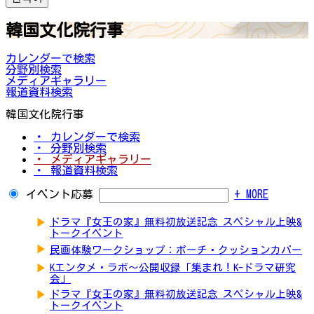
韓国文化院行事
カレンダーで検索
分野別検索
メディアギャラリー
報道資料検索
韓国文化院行事
・ カレンダーで検索
・ 分野別検索
・ メディアギャラリー
・ 報道資料検索
イベント応募
+ MORE
▶
ドラマ『女王の家』無料初放送記念 スペシャル上映&
トークイベント
▶
民画体験ワークショップ：ポーチ・クッションカバー
▶
Kエンタメ・ラボ～公開収録「集まれ！K-ドラマ研究
会」
▶
ドラマ『女王の家』無料初放送記念 スペシャル上映&
トークイベント